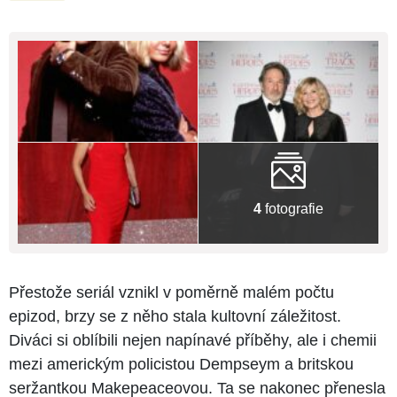
4
fotografie
Přestože seriál vznikl v poměrně malém počtu
epizod, brzy se z něho stala kultovní záležitost.
Diváci si oblíbili nejen napínavé příběhy, ale i chemii
mezi americkým policistou Dempseym a britskou
seržantkou Makepeaceovou. Ta se nakonec přenesla