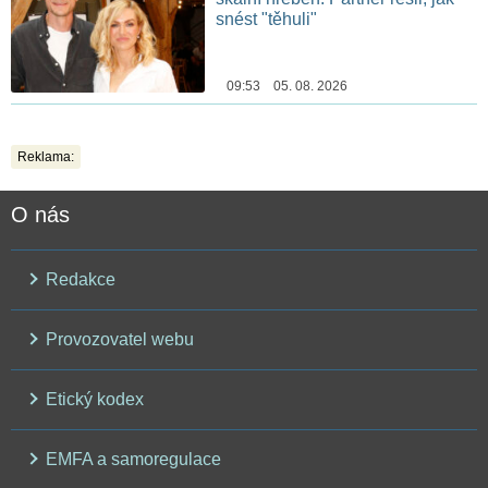
snést "těhuli"
09:53 05. 08. 2026
Reklama:
O nás
Redakce
Provozovatel webu
Etický kodex
EMFA a samoregulace