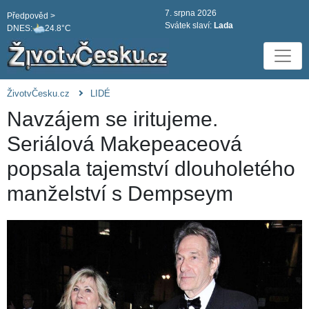
7. srpna 2026
Předpověd >
Svátek slaví:
Lada
DNES:
24.8°C
ŽivotvČesku.cz
LIDÉ
Navzájem se iritujeme.
Seriálová Makepeaceová
popsala tajemství dlouholetého
manželství s Dempseym