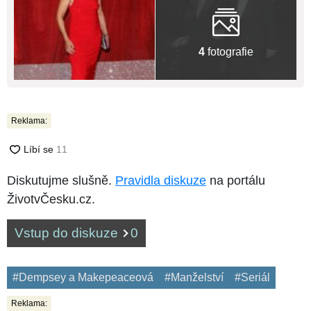
4
fotografie
Reklama:
Diskutujme slušně.
Pravidla diskuze
na portálu
ŽivotvČesku.cz.
Vstup do diskuze
0
#Dempsey a Makepeaceová
#Manželství
#Seriál
Reklama: