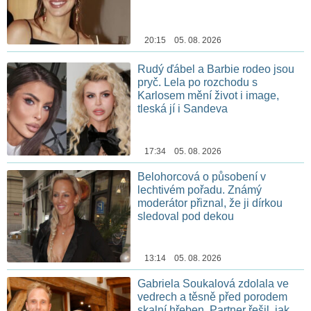
20:15 05. 08. 2026
Rudý ďábel a Barbie rodeo jsou
pryč. Lela po rozchodu s
Karlosem mění život i image,
tleská jí i Sandeva
17:34 05. 08. 2026
Belohorcová o působení v
lechtivém pořadu. Známý
moderátor přiznal, že ji dírkou
sledoval pod dekou
13:14 05. 08. 2026
Gabriela Soukalová zdolala ve
vedrech a těsně před porodem
skalní hřeben. Partner řešil, jak