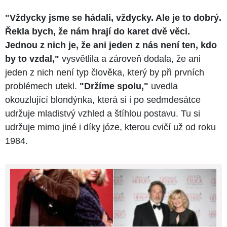
"Vždycky jsme se hádali, vždycky. Ale je to dobrý.
Řekla bych, že nám hrají do karet dvě věci.
Jednou z nich je, že ani jeden z nás není ten, kdo
by to vzdal,"
vysvětlila a zároveň dodala, že ani
jeden z nich není typ člověka, který by při prvních
problémech utekl.
"Držíme spolu,"
uvedla
okouzlující blondýnka, která si i po sedmdesátce
udržuje mladistvý vzhled a štíhlou postavu. Tu si
udržuje mimo jiné i díky józe, kterou cvičí už od roku
1984.