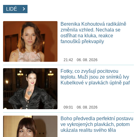
LIDÉ
Berenika Kohoutová radikálně
změnila vzhled. Nechala se
ostříhat na kluka, reakce
fanoušků překvapily
21:42 06. 08. 2026
Fotky, co zvyšují pocitovou
teplotu. Muži jsou ze snímků Ivy
Kubelkové v plavkách úplně paf
09:01 06. 08. 2026
Boho předvedla perfektní postavu
ve vykrojených plavkách, potom
ukázala realitu svého těla