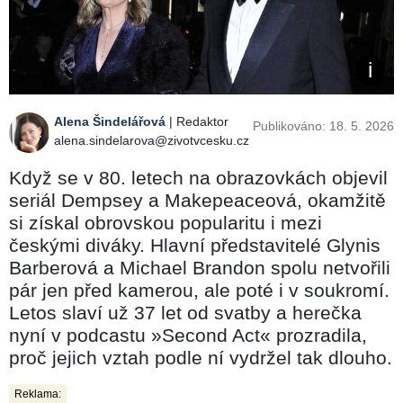
Alena Šindelářová
| Redaktor
Publikováno: 18. 5. 2026
alena.sindelarova@zivotvcesku.cz
Když se v 80. letech na obrazovkách objevil
seriál Dempsey a Makepeaceová, okamžitě
si získal obrovskou popularitu i mezi
českými diváky. Hlavní představitelé Glynis
Barberová a Michael Brandon spolu netvořili
pár jen před kamerou, ale poté i v soukromí.
Letos slaví už 37 let od svatby a herečka
nyní v podcastu »Second Act« prozradila,
proč jejich vztah podle ní vydržel tak dlouho.
Reklama: