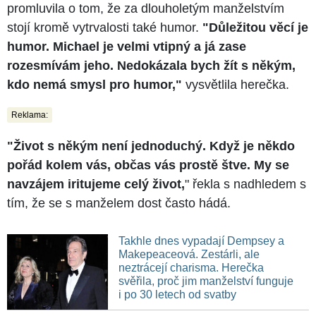
promluvila o tom, že za dlouholetým manželstvím
stojí kromě vytrvalosti také humor.
"Důležitou věcí je
humor. Michael je velmi vtipný a já zase
rozesmívám jeho. Nedokázala bych žít s někým,
kdo nemá smysl pro humor,"
vysvětlila herečka.
Reklama:
"Život s někým není jednoduchý. Když je někdo
pořád kolem vás, občas vás prostě štve. My se
navzájem iritujeme celý život,
" řekla s nadhledem s
tím, že se s manželem dost často hádá.
Takhle dnes vypadají Dempsey a
Makepeaceová. Zestárli, ale
neztrácejí charisma. Herečka
svěřila, proč jim manželství funguje
i po 30 letech od svatby