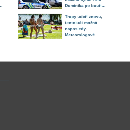
Dominika po bouři
na jezeře Most našli
Tropy udeří znovu,
až druhý den
tentokrát možná
naposledy.
Meteorologové
zpřesnili výhled až
do září