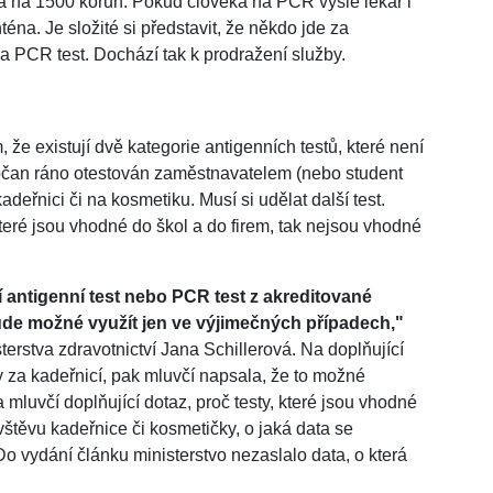
 na 1500 korun. Pokud člověka na PCR vyšle lékař i
éna. Je složité si představit, že někdo jde za
za PCR test. Dochází tak k prodražení služby.
, že existují dvě kategorie antigenních testů, které není
bčan ráno otestován zaměstnavatelem (nebo student
adeřnici či na kosmetiku. Musí si udělat další test.
, které jsou vhodné do škol a do firem, tak nejsou vhodné
ní antigenní test nebo PCR test z akreditované
ude možné využít jen ve výjimečných případech,"
terstva zdravotnictví Jana Schillerová. Na doplňující
y za kadeřnicí, pak mluvčí napsala, že to možné
luvčí doplňující dotaz, proč testy, které jsou vhodné
vštěvu kadeřnice či kosmetičky, o jaká data se
Do vydání článku ministerstvo nezaslalo data, o která