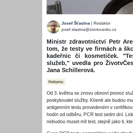
Josef Šťastna
| Redaktor
josef.stastna@zivotvcesku.cz
Ministr zdravotnictví Petr Are
tom, že testy ve firmách a ško
kadeřnic či kosmetiček. "Te
služeb," uvedla pro ŽivotvČes
Jana Schillerová.
Reklama:
Od 3. května se znovu obnoví provoz služe
poskytovatel služby. Klienti ale budou 
antigenním testu provedeném v certifiko
hodin od odběru, PCR test sedm dní. Lidé
nebudou muset mít test, stejně jako ti, k