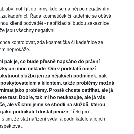
, aby mohl jít do firmy, kde se na něj po negativním
t za kadeřnicí. Řada kosmetiček či kadeřnic se obává,
čnou klienti podvádět - například si budou zákaznice
 že jsou všechny negativní.
í chce kontrolovat, zda kosmetička či kadeřnice ze
tem neprokáže.
ní pak je, co bude přesně napsáno do právní
ázky ani moc neklade. Oni v podstatě omezí
oskytnout službu jen za nějakých podmínek, pak
poskytovatelem a klientem, takže problémy možná
ímat jako problémy. Prostě chcete ostříhat, ale já
e test. Dobře, tak mi ho neukazujte, ale já vás
, ale všichni jsme se shodli na službě, kterou
já jako podnikatel dostal peníze,"
řekl pro
tím, že stát nařízení vydal a podnikatelé a jejich
espektovat.