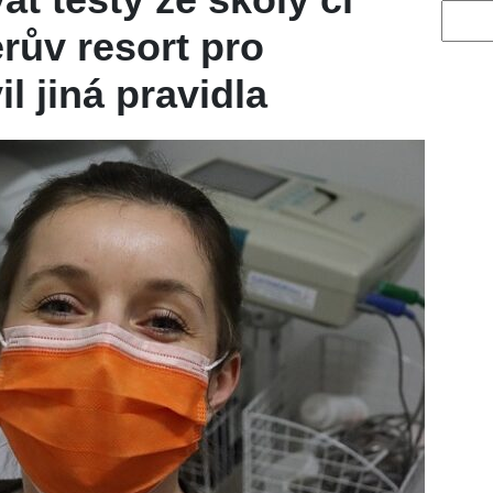
Vyhled
rův resort pro
l jiná pravidla