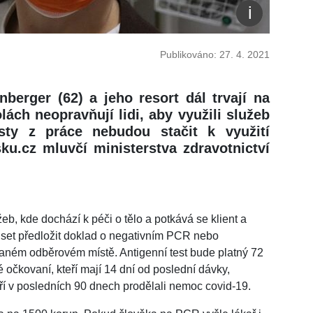
Publikováno: 27. 4. 2021
nberger (62) a jeho resort dál trvají na
lách neopravňují lidi, aby využili služeb
sty z práce nebudou stačit k využití
ku.cz mluvčí ministerstva zdravotnictví
b, kde dochází k péči o tělo a potkává se klient a
muset předložit doklad o negativním PCR nebo
vaném odběrovém místě. Antigenní test bude platný 72
 očkovaní, kteří mají 14 dní od poslední dávky,
teří v posledních 90 dnech prodělali nemoc covid-19.