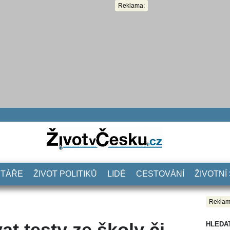
Reklama:
NTÁŘE
ŽIVOT POLITIKŮ
LIDÉ
CESTOVÁNÍ
ŽIVOTNÍ
Reklam
 testy ze školy či
HLEDA