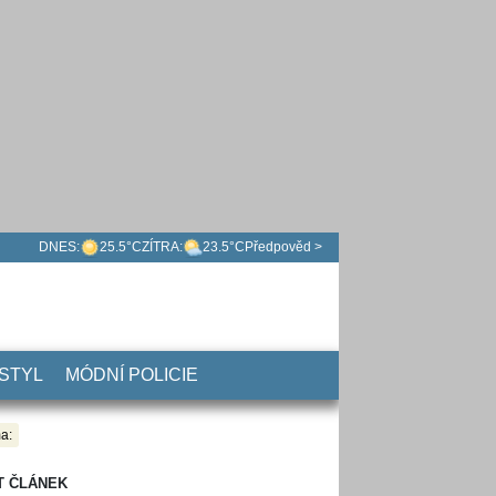
DNES:
25.5°C
ZÍTRA:
23.5°C
Předpověd >
 STYL
MÓDNÍ POLICIE
a:
T ČLÁNEK