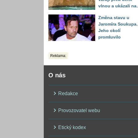
vlnou a ukázali na
místa, kde situace
Změna stavu u
bude nejhorší
Jaromíra Soukupa.
Jeho okolí
promluvilo
Reklama:
O nás
Redakce
Provozovatel webu
Etický kodex