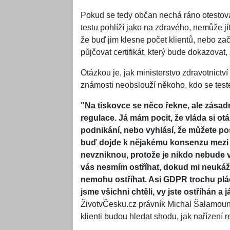
Pokud se tedy občan nechá ráno otestovat
testu pohlíží jako na zdravého, nemůže jí
že buď jim klesne počet klientů, nebo za
půjčovat certifikát, který bude dokazovat,
Otázkou je, jak ministerstvo zdravotnictv
známosti neobslouží někoho, kdo se tes
"Na tiskovce se něco řekne, ale zásad
regulace. Já mám pocit, že vláda si ot
podnikání, nebo vyhlásí, že můžete p
buď dojde k nějakému konsenzu mezi 
nevzniknou, protože je nikdo nebude vn
vás nesmím ostříhat, dokud mi neukážet
nemohu ostříhat. Asi GDPR trochu pláče
jsme všichni chtěli, vy jste ostříhán a 
ŽivotvČesku.cz právník Michal Šalamoun s 
klienti budou hledat shodu, jak nařízení r