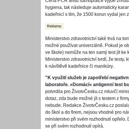
Cena PCR testu samoplátce vyjde zhruba
hygiena, tak následuje automaticky karant
kadeřnicí s tím, že 1500 korun vydal jen 
Reklama:
Ministerstvo zdravotnictví také trvá na tom
možné používat univerzálně. Pokud je o
ve škole) nemůže na ten samý test jít ke k
Ministerstvo zdravotnictví tvrdí, že testy
k návštěvě kadeřnice či manikúry.
"K využití služeb je zapotřebí negativ
laboratoře. »Domácí« antigenní test b
potvrdila pro ŽivotvČesku.cz mluvčí minis
dotaz, zda bude možné jít s testem z firm
nebude. Redakce ŽivotvČesku.cz poslala m
do škol a do firem, nejsou vhodné pro ná
ministerstvo při svém rozhodnutí opřelo.
se při svém rozhodnutí opírá.