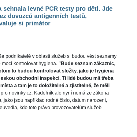
 sehnala levné PCR testy pro děti. Jde
bez dovozců antigenních testů,
aluje si primátor
 že podnikatelé v oblasti služeb si budou vést seznamy
 moci kontrolovat hygiena.
"Bude seznam zákaznic,
otom to budou kontrolovat složky, jako je hygiena
Českou obchodní inspekcí. Ti lidé budou mít třeba
sta a tam je to doložitelné a zjistitelné, že měli
 pro novinky.cz. Kadeřník ale nyní nemá ze zákona
 jako jsou například rodné číslo, datum narození,
neuvedla, kdo toto právo provozovatelům služeb