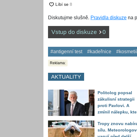
Diskutujme slušně.
Pravidla diskuze
na p
Vstup do diskuze
0
#antigenní test
#kadeřnice
#kosmeti
Reklama:
AKTUALITY
Politolog popsal
zákulisní strategii
proti Pavlovi. A
zmínil nálepku, kte
mu má záměrně př
Tropy znovu nabíra
volbou uškodit
sílu. Meteorologov
varují před delší