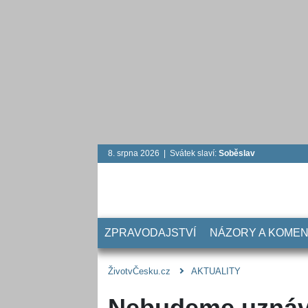
8. srpna 2026 | Svátek slaví:
Soběslav
ZPRAVODAJSTVÍ
NÁZORY A KOME
ŽivotvČesku.cz
AKTUALITY
Nebudeme uznávat