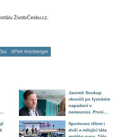
ortálu ŽivotvČesku.cz.
čka
#Petr Arenberger
Jaromír Soukup
skončil po fyzickém
napadení v
rá
nemocnici. První
ed
slova právničky
jí
Sportovec tělem i
é
duší a milující táta
malého syna. Tělo