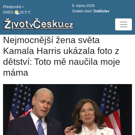
8. srpna 2026
Předpověd >
Svátek slaví:
Soběslav
DNES:
26.5°C
Nejmocnější žena světa
Kamala Harris ukázala foto z
dětství: Toto mě naučila moje
máma