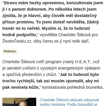
"
Stravu mám hezky upravenou, konzultovala jsem
ji i s panem doktorem. Po několika letech jsem
zjistila, že je hlavní, aby člověk měl dostatečný
přísun proteinu. To jsem doteď nevěděla, žádný
trenér mi to neřekl. Myslím si, že to hubnutí
hodně podpořilo,
" vysvětlila Charlotte Štiková pro
ŽivotvČesku.cz, díky čemu se jí nyní tolik daří.
Reklama:
Charlotte Štiková cvičí program zvaný H.E.A.T., což
je aerobní cvičení s vysokým energetickým výdejem
a spočívá především v chůzi. "
Jak to hubnutí bylo
trochu rychlejší, tak asi musím zpomalit, aby mi
pak nevisela kůže,
" konstatovala pohledná brunetka.
Charlotte Štiková ukázala ultrazvuk
svého miminka. Podle fanoušků je