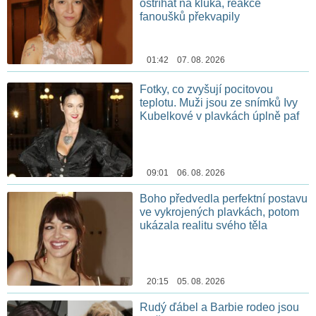
ostříhat na kluka, reakce
fanoušků překvapily
01:42 07. 08. 2026
Fotky, co zvyšují pocitovou
teplotu. Muži jsou ze snímků Ivy
Kubelkové v plavkách úplně paf
09:01 06. 08. 2026
Boho předvedla perfektní postavu
ve vykrojených plavkách, potom
ukázala realitu svého těla
20:15 05. 08. 2026
Rudý ďábel a Barbie rodeo jsou