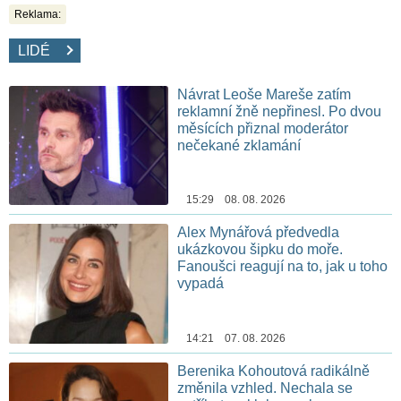
Reklama:
LIDÉ
Návrat Leoše Mareše zatím
reklamní žně nepřinesl. Po dvou
měsících přiznal moderátor
nečekané zklamání
15:29 08. 08. 2026
Alex Mynářová předvedla
ukázkovou šipku do moře.
Fanoušci reagují na to, jak u toho
vypadá
14:21 07. 08. 2026
Berenika Kohoutová radikálně
změnila vzhled. Nechala se