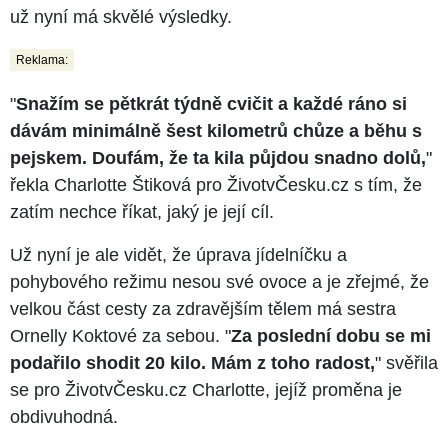
už nyní má skvělé výsledky.
Reklama:
"
Snažím se pětkrát týdně cvičit a každé ráno si
dávám minimálně šest kilometrů chůze a běhu s
pejskem. Doufám, že ta kila půjdou snadno dolů,
"
řekla Charlotte Štiková pro ŽivotvČesku.cz s tím, že
zatím nechce říkat, jaký je její cíl.
Už nyní je ale vidět, že úprava jídelníčku a
pohybového režimu nesou své ovoce a je zřejmé, že
velkou část cesty za zdravějším tělem má sestra
Ornelly Koktové za sebou. "
Za poslední dobu se mi
podařilo shodit 20 kilo. Mám z toho radost,
" svěřila
se pro ŽivotvČesku.cz Charlotte, jejíž proměna je
obdivuhodná.