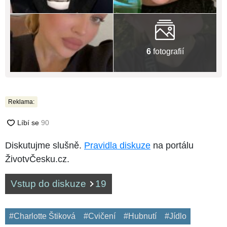
6
fotografií
Reklama:
Diskutujme slušně.
Pravidla diskuze
na portálu
ŽivotvČesku.cz.
Vstup do diskuze
19
#Charlotte Štiková
#Cvičení
#Hubnutí
#Jídlo