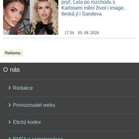
pryč. Lela po rozchodu s
Karlosem mění život i image,
tleská jí i Sandeva
17:34 05. 08. 2026
Reklama:
O nás
Redakce
Provozovatel webu
Etický kodex