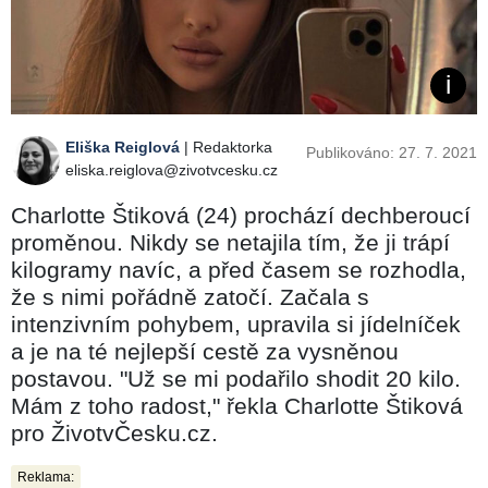
Eliška Reiglová
| Redaktorka
Publikováno: 27. 7. 2021
eliska.reiglova@zivotvcesku.cz
Charlotte Štiková (24) prochází dechberoucí
proměnou. Nikdy se netajila tím, že ji trápí
kilogramy navíc, a před časem se rozhodla,
že s nimi pořádně zatočí. Začala s
intenzivním pohybem, upravila si jídelníček
a je na té nejlepší cestě za vysněnou
postavou. "Už se mi podařilo shodit 20 kilo.
Mám z toho radost," řekla Charlotte Štiková
pro ŽivotvČesku.cz.
Reklama: