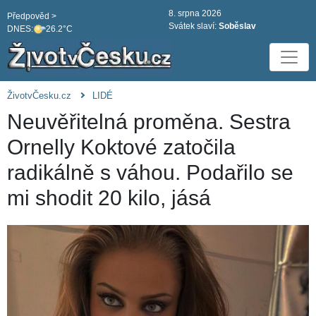
8. srpna 2026
Předpověd >
Svátek slaví:
Soběslav
DNES:
26.2°C
ŽivotvČesku.cz
LIDÉ
Neuvěřitelná proměna. Sestra
Ornelly Koktové zatočila
radikálně s váhou. Podařilo se
mi shodit 20 kilo, jásá