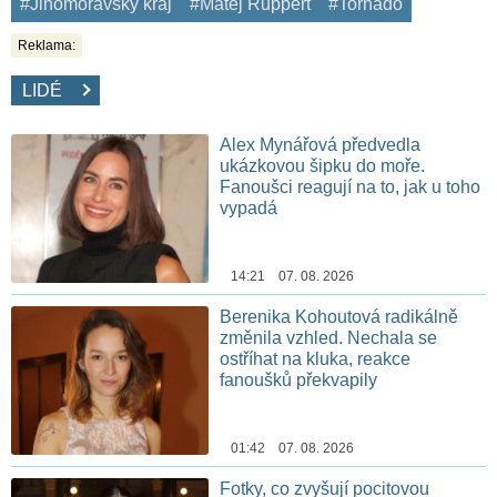
#Jihomoravský kraj
#Matěj Ruppert
#Tornádo
Reklama:
LIDÉ
Alex Mynářová předvedla
ukázkovou šipku do moře.
Fanoušci reagují na to, jak u toho
vypadá
14:21 07. 08. 2026
Berenika Kohoutová radikálně
změnila vzhled. Nechala se
ostříhat na kluka, reakce
fanoušků překvapily
01:42 07. 08. 2026
Fotky, co zvyšují pocitovou