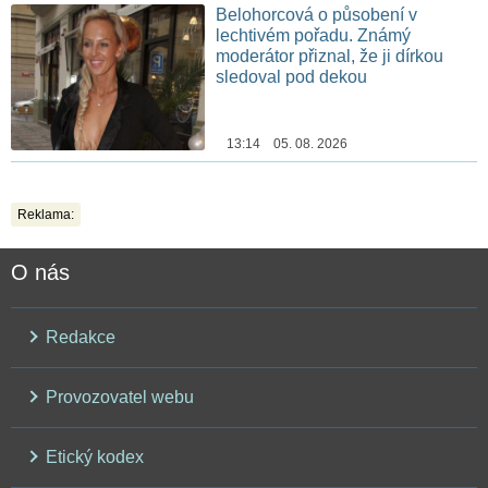
Belohorcová o působení v
lechtivém pořadu. Známý
moderátor přiznal, že ji dírkou
sledoval pod dekou
13:14 05. 08. 2026
Reklama:
O nás
Redakce
Provozovatel webu
Etický kodex