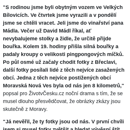
"S rodinou jsme byli obytným vozem ve Velkých
Bílovicích. Ve čtvrtek jsme vyrazili a v pondělí
jsme se chtěli vracet. Jeli jsme do vinařství pana
Mádla. Večer už David Mádl říkal, ať
nevybalujeme stolky a židle, že určitě přijde
bouřka. Kolem 19. hodiny přišla silná bouřky a
padaly kroupy o velikosti pingpongových míčků.
Po půl osmé už začaly chodit fotky z Břeclavi,
další fotky posílali lidé z těch nejvíce zasažených
obcí. Jedna z těch nejvíce postižených obcí
Moravská Nová Ves byla od nás jen 8 kilometrů,"
popsal pro ŽivotvČesku.cz noční drama s tím, že se
musel dlouho přesvědčovat, že obrázky zkázy jsou
skutečně z Moravy.
"Já nevěřil, že ty fotky jsou od nás. V první chvíli
jsem si musel fotky zvětšit a hledat vývěsní štít