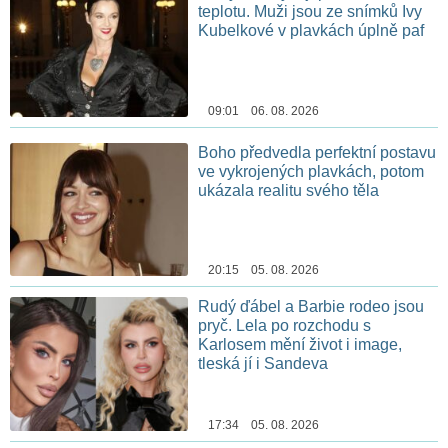
teplotu. Muži jsou ze snímků Ivy
Kubelkové v plavkách úplně paf
09:01 06. 08. 2026
Boho předvedla perfektní postavu
ve vykrojených plavkách, potom
ukázala realitu svého těla
20:15 05. 08. 2026
Rudý ďábel a Barbie rodeo jsou
pryč. Lela po rozchodu s
Karlosem mění život i image,
tleská jí i Sandeva
17:34 05. 08. 2026