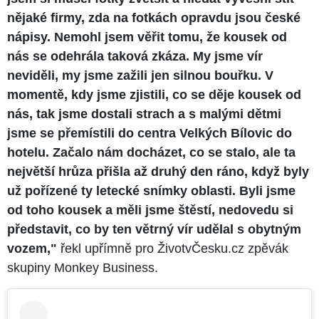
nějaké firmy, zda na fotkách opravdu jsou české
nápisy. Nemohl jsem věřit tomu, že kousek od
nás se odehrála taková zkáza. My jsme vír
neviděli, my jsme zažili jen silnou bouřku. V
momentě, kdy jsme zjistili, co se děje kousek od
nás, tak jsme dostali strach a s malými dětmi
jsme se přemístili do centra Velkých Bílovic do
hotelu. Začalo nám docházet, co se stalo, ale ta
největší hrůza přišla až druhý den ráno, když byly
už pořízené ty letecké snímky oblasti. Byli jsme
od toho kousek a měli jsme štěstí, nedovedu si
představit, co by ten větrný vír udělal s obytným
vozem,"
řekl upřímně pro ŽivotvČesku.cz zpěvák
skupiny Monkey Business.