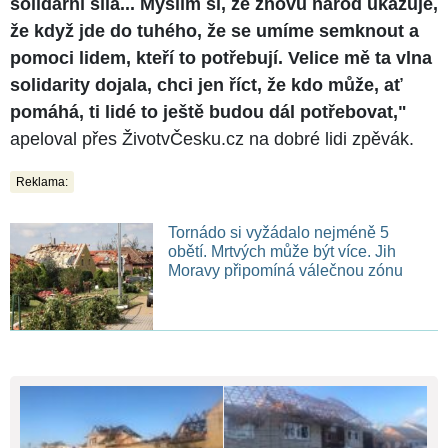
solidární síla... Myslím si, že znovu národ ukazuje,
že když jde do tuhého, že se umíme semknout a
pomoci lidem, kteří to potřebují. Velice mě ta vlna
solidarity dojala, chci jen říct, že kdo může, ať
pomáhá, ti lidé to ještě budou dál potřebovat,"
apeloval přes ŽivotvČesku.cz na dobré lidi zpěvák.
Reklama:
Tornádo si vyžádalo nejméně 5
obětí. Mrtvých může být více. Jih
Moravy připomíná válečnou zónu