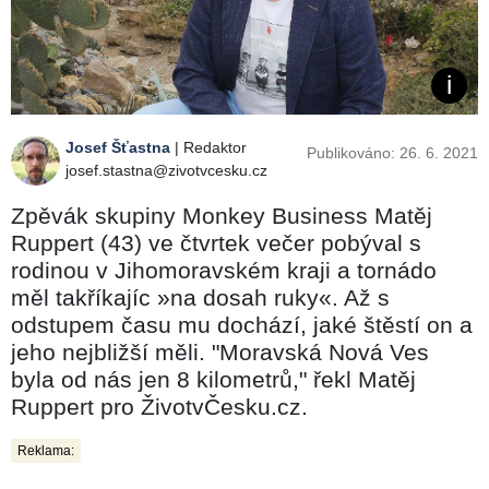
Josef Šťastna
| Redaktor
Publikováno: 26. 6. 2021
josef.stastna@zivotvcesku.cz
Zpěvák skupiny Monkey Business Matěj
Ruppert (43) ve čtvrtek večer pobýval s
rodinou v Jihomoravském kraji a tornádo
měl takříkajíc »​na dosah ruky«. Až s
odstupem času mu dochází, jaké štěstí on a
jeho nejbližší měli. "Moravská Nová Ves
byla od nás jen 8 kilometrů," řekl Matěj
Ruppert pro ŽivotvČesku.cz.
Reklama: