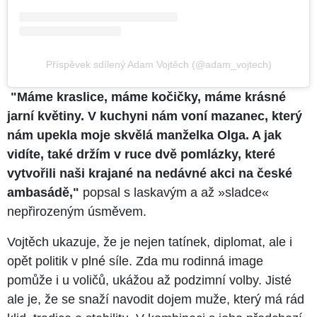
Příspěvek sdílený Adam Vojtěch (@adam_vojtech)
"Máme kraslice, máme kočičky, máme krásné
jarní květiny. V kuchyni nám voní mazanec, který
nám upekla moje skvělá manželka Olga. A jak
vidíte, také držím v ruce dvě pomlázky, které
vytvořili naši krajané na nedávné akci na české
ambasádě,"
popsal s laskavým a až »sladce«
nepřirozeným úsměvem.
Vojtěch ukazuje, že je nejen tatínek, diplomat, ale i
opět politik v plné síle. Zda mu rodinná image
pomůže i u voličů, ukážou až podzimní volby. Jisté
ale je, že se snaží navodit dojem muže, který má rád