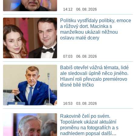
14:12 06. 08. 2026
Politiku vystřídaly polibky, emoce
a růžový dort. Macinka s
manželkou ukázali něžnou
oslavu malé dcery
07:03 06. 08. 2026
Babiš otevřel vážná témata, lidé
ale sledovali úplně něco jiného.
Hlavní roli převzalo premiérovo
těsné bílé tričko
16:53 03. 08. 2026
Rakovině čelí po svém.
Topolánek ukázal aktuální
proměnu na fotografiích a s
nadhledem popsal další