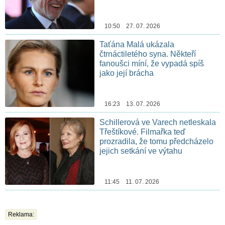
chemoterapii
10:50 27. 07. 2026
Taťána Malá ukázala
čtrnáctiletého syna. Někteří
fanoušci míní, že vypadá spíš
jako její brácha
16:23 13. 07. 2026
Schillerová ve Varech netleskala
Třeštíkové. Filmařka teď
prozradila, že tomu předcházelo
jejich setkání ve výtahu
11:45 11. 07. 2026
Reklama: