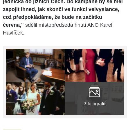
jednička do jižních Čech. Do kampaně by se měl
zapojit ihned, jak skončí ve funkci velvyslance,
což předpokládáme, že bude na začátku
června,"
sdělil místopředseda hnutí ANO Karel
Havlíček.
7
fotografií