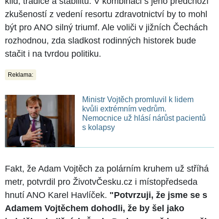
klid, tradice a stabilitu. V kombinaci s jeho předchozí
zkušeností z vedení resortu zdravotnictví by to mohl
být pro ANO silný triumf. Ale voliči v jižních Čechách
rozhodnou, zda sladkost rodinných historek bude
stačit i na tvrdou politiku.
Reklama:
Ministr Vojtěch promluvil k lidem
kvůli extrémním vedrům.
Nemocnice už hlásí nárůst pacientů
s kolapsy
Fakt, že Adam Vojtěch za polárním kruhem už stříhá
metr, potvrdil pro ŽivotvČesku.cz i místopředseda
hnutí ANO Karel Havlíček.
"Potvrzuji, že jsme se s
Adamem Vojtěchem dohodli, že by šel jako