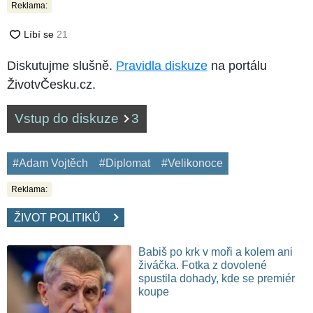
Reklama:
Diskutujme slušně.
Pravidla diskuze
na portálu
ŽivotvČesku.cz.
Vstup do diskuze
3
#Adam Vojtěch
#Diplomat
#Velikonoce
Reklama:
ŽIVOT POLITIKŮ
Babiš po krk v moři a kolem ani
živáčka. Fotka z dovolené
spustila dohady, kde se premiér
koupe