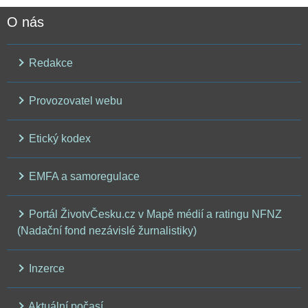
O nás
Redakce
Provozovatel webu
Etický kodex
EMFA a samoregulace
Portál ŽivotvČesku.cz v Mapě médií a ratingu NFNZ
(Nadační fond nezávislé žurnalistiky)
Inzerce
Aktuální počasí