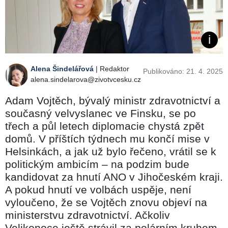
Alena Šindelářová
| Redaktor
Publikováno: 21. 4. 2025
alena.sindelarova@zivotvcesku.cz
Adam Vojtěch, bývalý ministr zdravotnictví a
současný velvyslanec ve Finsku, se po
třech a půl letech diplomacie chystá zpět
domů. V příštích týdnech mu končí mise v
Helsinkách, a jak už bylo řečeno, vrátil se k
politickým ambicím – na podzim bude
kandidovat za hnutí ANO v Jihočeském kraji.
A pokud hnutí ve volbách uspěje, není
vyloučeno, že se Vojtěch znovu objeví na
ministerstvu zdravotnictví. Ačkoliv
Velikonoce ještě strávil za polárním kruhem,