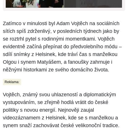
Zatímco v minulosti byl Adam Vojtěch na sociálních
sítích spíš zdrženlivý, v posledních týdnech jako by
se roztrhl pytel s rodinnými momentkami. Vojtěch
evidentně začíná přepínat do předvolebního módu –
sdílí snímky z Helsinek, kde tráví čas s manželkou
Olgou i synem Matyášem, a fanoušky zahrnuje i
něžnými historkami ze svého domácího života.
Reklama:
Vojtěch, známý svou uhlazeností a diplomatickým
vystupováním, se zřejmě hodlá vrátit do české
politiky s novou energií. Nejnověji zaujal
videozáznamem z Helsinek, kde se s manželkou a
synem snaží zachovávat české velikonoční tradice.