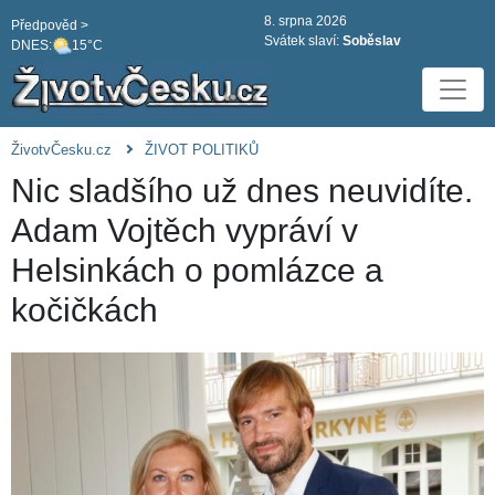
8. srpna 2026
Předpověd >
Svátek slaví:
Soběslav
DNES:
15°C
ŽivotvČesku.cz
ŽIVOT POLITIKŮ
Nic sladšího už dnes neuvidíte.
Adam Vojtěch vypráví v
Helsinkách o pomlázce a
kočičkách