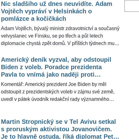
Nic sladšího už dnes neuvidíte. Adam
Vyhled
Vojtěch vypráví v Helsinkách o
pomlázce a kočičkách
Adam Vojtěch, bývalý ministr zdravotnictví a současný
velvyslanec ve Finsku, se po třech a půl letech
diplomacie chystá zpět domů. V příštích týdnech mu
končí mise v Helsinkách, a jak už bylo řečeno, vrátil
se k politickým ambicím – na podzim bude kandidovat
Americký deník vyzval, aby odstoupil
za hnutí ANO v Jihočeském kraji. A pokud hnutí ve
Biden z voleb. Poradce prezidenta
volbách uspěje, není vyloučeno, že se Vojtěch znovu
Pavla to vnímá jako naději proti
objeví na ministerstvu zdravotnictví. Ačkoliv
Trumpismu
Komentář: Americký prezident Joe Biden by měl
Velikonoce ještě strávil za polárním kruhem, na české
odstoupit z prezidentských voleb v zájmu své země,
tradice nezapomíná. Na sociální síti o tom informoval
uvedl v pátek úvodník redakční rady významného
obzvlášť laskavým až lepkavým způsobem. O jeho
amerického deníku The New York Times. Stalo se tak
kandidatuře promluvil před nedávnem pro
po jeho výkonu ve čtvrteční debatě s republikánským
ŽivotvČesku.cz místopředseda hnutí ANO Karel
Martin Stropnický se v Tel Avivu setkal
exprezidentem Donaldem Trumpem. Redakce v
Havlíček.
s proruským aktivistou Jovanovičem.
souvislosti s tím oslovila člena poradního panelu
Je to hlavně ostuda, říká diplomat Petr
hlavy státu a bývalého ostříleného diplomata mimo