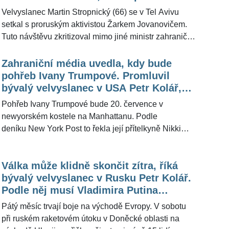
Kolář
jiné v USA Petra Koláře. Z jeho slov vyplynulo, že
Velvyslanec Martin Stropnický (66) se v Tel Avivu
takový krok by byl »nadějí na poražení takzvaného
setkal s proruským aktivistou Žarkem Jovanovičem.
Trumpismu«.
Tuto návštěvu zkritizoval mimo jiné ministr zahraničí
Jan Lipavský (37). Pro ŽivotvČesku.cz známý
diplomat Petr Kolář odpověděl na otázku, zda muži,
Zahraniční média uvedla, kdy bude
který se právě rozvádí s herečkou Veronikou Žilkovou
pohřeb Ivany Trumpové. Promluvil
(61), hrozí nějaký postih. "Myslím, že to bude
bývalý velvyslanec v USA Petr Kolář,
především pro ostudu," uvedl.
který se s ní setkal. Dojem na něj
Pohřeb Ivany Trumpové bude 20. července v
neudělala, přiznal
newyorském kostele na Manhattanu. Podle
deníku New York Post to řekla její přítelkyně Nikki
Haskellová. Pro ŽivotvČesku.cz promluvil bývalý
velvyslanec v USA a zkušený politik Petr Kolář (59),
Válka může klidně skončit zítra, říká
který se s bývalou manželkou amerického
bývalý velvyslanec v Rusku Petr Kolář.
exprezidenta Donalda Trumpa (76) osobně setkal.
Podle něj musí Vladimira Putina
"Na posledním rozloučení nebudu, nepatřím mezi její
přesvědčit nevýhodné úskalí konfliktu
blízké. Ale jednou jsem se s ní setkal," uvedl.
Pátý měsíc trvají boje na východě Evropy. V sobotu
při ruském raketovém útoku v Doněcké oblasti na