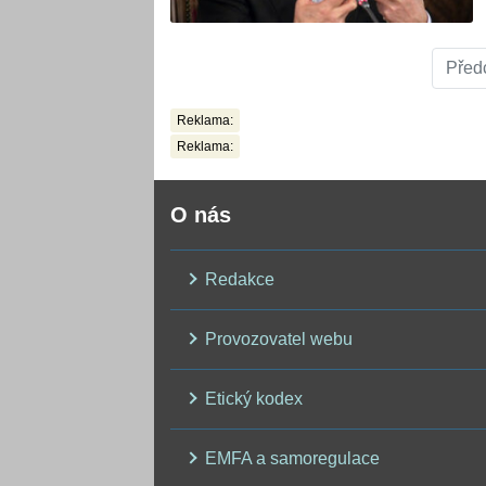
Před
Reklama:
Reklama:
O nás
Redakce
Provozovatel webu
Etický kodex
EMFA a samoregulace