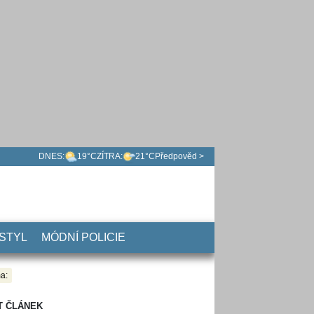
DNES:
19°C
ZÍTRA:
21°C
Předpověd >
 STYL
MÓDNÍ POLICIE
a:
T ČLÁNEK