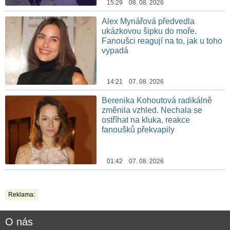
15:29 08. 08. 2026
Alex Mynářová předvedla
ukázkovou šipku do moře.
Fanoušci reagují na to, jak u toho
vypadá
14:21 07. 08. 2026
Berenika Kohoutová radikálně
změnila vzhled. Nechala se
ostříhat na kluka, reakce
fanoušků překvapily
01:42 07. 08. 2026
Reklama:
O nás