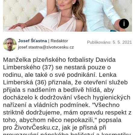
Josef Šťastna
| Redaktor
Publikováno: 5. 5. 2021
josef.stastna@zivotvcesku.cz
Manželka plzeňského fotbalisty Davida
Limberského (37) se nestará pouze o
rodinu, ale také o své podnikání. Lenka
Limberská (36) přiznala, že otevření služeb
přijala s nadšením a bedlivě hlídá, aby
docházelo k dodržování všech hygienických
nařízení a vládních podmínek. "Všechno
striktně dodržujeme, mám opravdu respekt z
toho, abychom něco nepokazili," popsala
pro ŽivotvČesku.cz, jak je přísná při
provozování pánského holičství a kosmetiky.