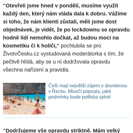
"Otevřeli jsme hned v pondělí, musíme využít
každý den, který nám vláda dala k dobru. Vážíme
si toho, že nám klienti zůstali, měli jsme dost
objednávek, je vidět, že po lockdownu se opravdu
hodně lidí nemohlo dočkat, až budou moci na
kosmetiku či k holiči,"
pochlubila se pro
ŽivotvČesku.cz vystudovaná moderátorka s tím, že
pečlivě hlídá, aby se u ní dodržovala opravdu
všechna nařízení a pravidla.
Češi mají největší zájem o dovolenou
v Řecku. Mluvčí popsala, jaké
podmínky bude potřeba splnit
"Dodržujeme vše opravdu striktně. Mám velký