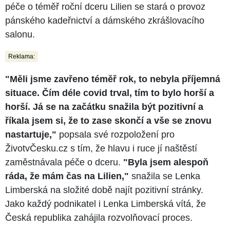
péče o téměř roční dceru Lilien se stará o provoz
pánského kadeřnictví a dámského zkrášlovacího
salonu.
Reklama:
"Měli jsme zavřeno téměř rok, to nebyla příjemná
situace. Čím déle covid trval, tím to bylo horší a
horší. Já se na začátku snažila být pozitivní a
říkala jsem si, že to zase skončí a vše se znovu
nastartuje,"
popsala své rozpoložení pro
ŽivotvČesku.cz s tím, že hlavu i ruce jí naštěstí
zaměstnávala péče o dceru.
"Byla jsem alespoň
ráda, že mám čas na Lilien,"
snažila se Lenka
Limberská na složité době najít pozitivní stránky.
Jako každý podnikatel i Lenka Limberská vítá, že
Česká republika zahájila rozvolňovací proces.