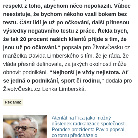
respekt z toho, abychom něco nepokazili. Vůbec
neexistuje, že bychom někoho vzali bokem bez
testu. Část lidí je už po očkování, další přinesou
výsledky negativního testu z práce. Řekla bych,
že tak 20 procent našich klientů přijde s tím, že
jsou už po očkování,"
popsala pro ŽivotvČesku.cz
manželka Davida Limberského s tím, že je ráda, že
vláda přesně definovala, za jakých okolností může
obnovit podnikání.
"Nejhorší je vždy nejistota. Ať
se jedná o podnikání, sport či rodinu,"
dodala pro
ŽivotvČesku.cz Lenka Limberská.
Reklama:
Atentát na Fica jako možný
důsledek radikalizace společnosti.
Poradce prezidenta Pavla popsal,
co tomu předcházelo