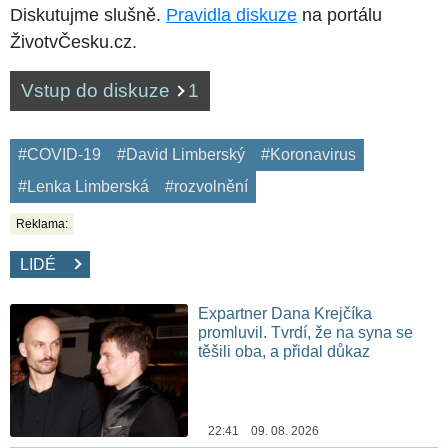
Diskutujme slušně.
Pravidla diskuze
na portálu
ŽivotvČesku.cz.
Vstup do diskuze
1
#COVID-19
#David Limberský
#Koronavirus
#Lenka Limberská
#rozvolnění
Reklama:
LIDÉ
Expartner Dana Krejčíka
promluvil. Tvrdí, že na syna se
těšili oba, a přidal důkaz
22:41 09. 08. 2026