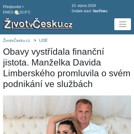
10. srpna 2026
Předpověd >
Svátek slaví:
Vavřinec
DNES:
20.8°C
ŽivotvČesku.cz
LIDÉ
Obavy vystřídala finanční
jistota. Manželka Davida
Limberského promluvila o svém
podnikání ve službách