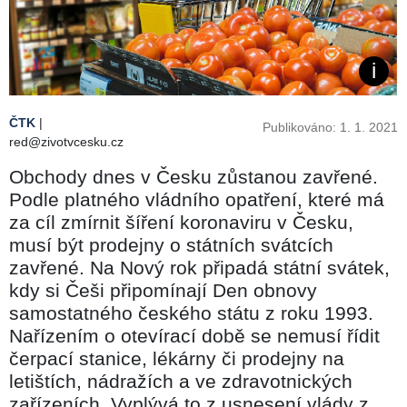
ČTK
|
Publikováno: 1. 1. 2021
red@zivotvcesku.cz
Obchody dnes v Česku zůstanou zavřené.
Podle platného vládního opatření, které má
za cíl zmírnit šíření koronaviru v Česku,
musí být prodejny o státních svátcích
zavřené. Na Nový rok připadá státní svátek,
kdy si Češi připomínají Den obnovy
samostatného českého státu z roku 1993.
Nařízením o otevírací době se nemusí řídit
čerpací stanice, lékárny či prodejny na
letištích, nádražích a ve zdravotnických
zařízeních. Vyplývá to z usnesení vlády z