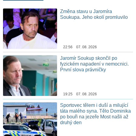
Změna stavu u Jaromíra
Soukupa. Jeho okolí promluvilo
22:56 07. 08. 2026
Jaromír Soukup skončil po
fyzickém napadení v nemocnici.
První slova právničky
19:25 07. 08. 2026
Sportovec tělem i duší a milující
táta malého syna. Tělo Dominika
po bouři na jezeře Most našli až
druhý den