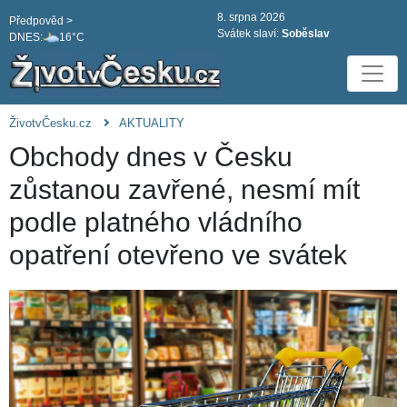
8. srpna 2026
Předpověd >
Svátek slaví:
Soběslav
DNES:
16°C
ŽivotvČesku.cz
AKTUALITY
Obchody dnes v Česku
zůstanou zavřené, nesmí mít
podle platného vládního
opatření otevřeno ve svátek