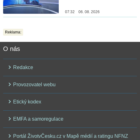
07:32 06. 08. 2026
Reklama:
O nás
Redakce
Provozovatel webu
Etický kodex
EMFA a samoregulace
Portál ŽivotvČesku.cz v Mapě médií a ratingu NFNZ