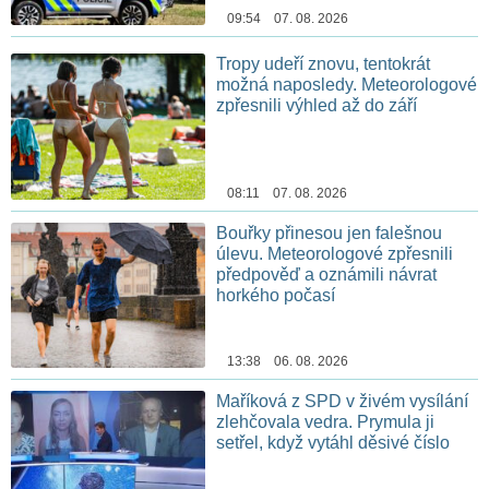
09:54 07. 08. 2026
Tropy udeří znovu, tentokrát
možná naposledy. Meteorologové
zpřesnili výhled až do září
08:11 07. 08. 2026
Bouřky přinesou jen falešnou
úlevu. Meteorologové zpřesnili
předpověď a oznámili návrat
horkého počasí
13:38 06. 08. 2026
Maříková z SPD v živém vysílání
zlehčovala vedra. Prymula ji
setřel, když vytáhl děsivé číslo