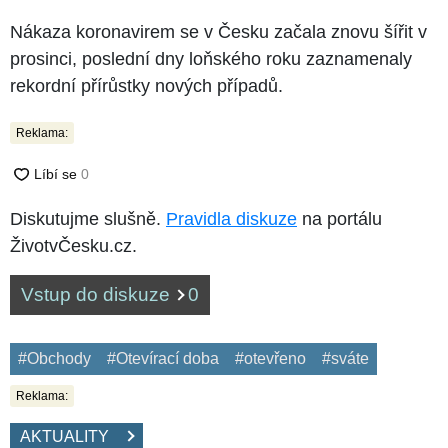
Nákaza koronavirem se v Česku začala znovu šířit v
prosinci, poslední dny loňského roku zaznamenaly
rekordní přírůstky nových případů.
Reklama:
Diskutujme slušně.
Pravidla diskuze
na portálu
ŽivotvČesku.cz.
Vstup do diskuze
0
#Obchody
#Otevírací doba
#otevřeno
#sváte
Reklama:
AKTUALITY