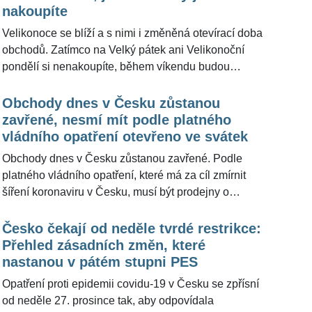
nakoupíte
Velikonoce se blíží a s nimi i změněná otevírací doba
obchodů. Zatímco na Velký pátek ani Velikonoční
pondělí si nenakoupíte, během víkendu budou
obchody v provozu podle běžné otevírací doby.
Redakce ŽivotvČesku.cz připravila přehled, kam a v
Obchody dnes v Česku zůstanou
jakých časech bude možné si během svátků jara zajet
zavřené, nesmí mít podle platného
na nákup.
vládního opatření otevřeno ve svátek
Obchody dnes v Česku zůstanou zavřené. Podle
platného vládního opatření, které má za cíl zmírnit
šíření koronaviru v Česku, musí být prodejny o
státních svátcích zavřené. Na Nový rok připadá státní
svátek, kdy si Češi připomínají Den obnovy
Česko čekají od neděle tvrdé restrikce:
samostatného českého státu z roku 1993. Nařízením
Přehled zásadních změn, které
o otevírací době se nemusí řídit čerpací stanice,
nastanou v pátém stupni PES
lékárny či prodejny na letištích, nádražích a ve
Opatření proti epidemii covidu-19 v Česku se zpřísní
zdravotnických zařízeních. Vyplývá to z usnesení
od neděle 27. prosince tak, aby odpovídala
vlády z 23. prosince.