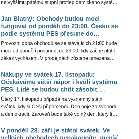
nejvyššímu pátému stupni protiepidemického systému
PES. Na návrh ministra zdravotnictví Jana Blatného
(50) to dnes schválila vláda. Zásadních změn je hned
Jan Blatný: Obchody budou moci
několik. Redakce ŽivotvČesku.cz připravila přehled,
fungovat od pondělí do 23:00. Česko se
čeho konkrétně se týká pátý stupeň.
podle systému PES přesune do
»čtyřky«
Provozní doba obchodů se ze stávajících 21:00 bude
moci od pondělí posunout do 23:00, kdy začne platit
zákaz vycházení. V prodejnách zůstane omezena
kapacita 15 metrů čtverečních na jednoho zákazníka.
Nákupy ve svátek 17. listopadu:
Očekáváme větší nápor i kvůli systému
PES. Lidé se budou chtít zásobit,
uvedla mluvčí
Úterý 17. listopadu připadá na významný státní
svátek, kdy si Češi připomenou Den boje za svobodu
a demokracii. Zároveň bude také volný den, který lidé
tentokrát mohou využít k nakupování mimo jiné i na
blížící se vánoční svátky. Pro ŽivotvČesku.cz uvedla
V pondělí 28. září je státní svátek. Ve
mluvčí jednoho z největších obchodních řetězců u
velkých obchodech nenakoupíte, menší