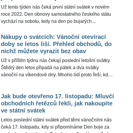
nakoupíte
Už tento týden nás čeká první státní svátek v novém
roce 2022. Den obnovy samostatného českého státu
vychází na sobotu, tedy na den po bujarých
silvestrovských oslavách. Kdo si ale bude chtít koupit
suroviny na česnečku, může je shánět hodně dlouho.
Nákupy o svátcích: Vánoční otevírací
Redakce ŽivotvČesku.cz oslovila největší obchodní
doby se letos liší. Přehled obchodů, do
řetězce, aby zjistila, jak to s nákupy po Silvestru bude.
nichž můžete vyrazit bez obav
Už v příštím týdnu nás čekají poslední letošní svátky.
Štědrý den letos připadá na pátek a dva svátky
vánoční na víkendové dny. Mnoho lidí proto řeší, kde
budou moci o Vánocích nakoupit a zda budou
obchody vůbec otevřené. Redakce ŽivotvČesku.cz
Jak bude otevřeno 17. listopadu: Mluvčí
proto oslovila největší obchodní řetězce, aby zjistila,
obchodních řetězců řekli, jak nakoupíte
jak to s nákupy o svátečních dnech bude. Přinášíme
ve státní svátek
přesné časy, v nichž ještě bude možnost dokoupit
potřebné nezbytnosti nebo to, co doma zkrátka došlo.
Letos poslední státní svátek před těmi vánočními nás
čeká 17. listopadu, kdy si připomínáme Den boje za