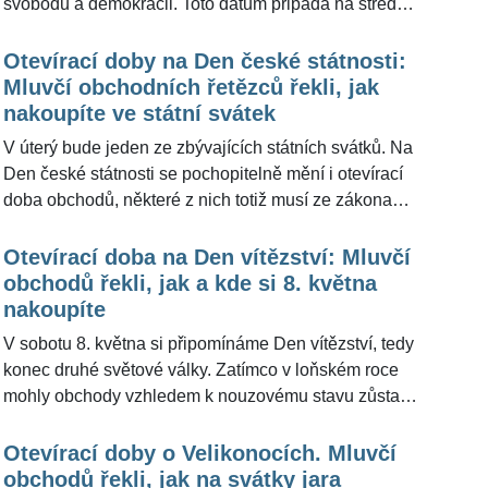
svobodu a demokracii. Toto datum připadá na středu
a v tento svátek obchody nemusí mít povinně zavřeno,
rozhodnutí je na firmách a majitelích. Redakce
Otevírací doby na Den české státnosti:
ŽivotvČesku.cz přináší přehled, jaké obchody
Mluvčí obchodních řetězců řekli, jak
zůstanou během středy otevřené a zda bude někde
nakoupíte ve státní svátek
zavřeno.
V úterý bude jeden ze zbývajících státních svátků. Na
Den české státnosti se pochopitelně mění i otevírací
doba obchodů, některé z nich totiž musí ze zákona
zůstat zavřené. Pokud vám doma docházejí potraviny,
na nákup bude určitě lepší vyrazit ještě během
Otevírací doba na Den vítězství: Mluvčí
víkendu nebo v pondělí. Redakce ŽivotvČesku.cz
obchodů řekli, jak a kde si 8. května
přináší přehled, jaké obchody zůstanou během
nakoupíte
státního svátku otevřené a které naopak budou mít
V sobotu 8. května si připomínáme Den vítězství, tedy
zavřeno.
konec druhé světové války. Zatímco v loňském roce
mohly obchody vzhledem k nouzovému stavu zůstat
otevřené, letos si jen tak nenakoupíte. Mluvčí popsali,
kde bude zavřeno a které prodejny naopak zůstanou i
Otevírací doby o Velikonocích. Mluvčí
ve svátek otevřené.
obchodů řekli, jak na svátky jara