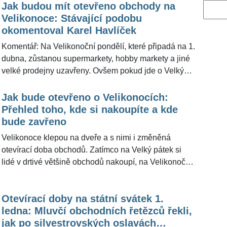
Jak budou mít otevřeno obchody na
Vyhled
Velikonoce: Stávající podobu
okomentoval Karel Havlíček
Komentář: Na Velikonoční pondělí, které připadá na 1.
dubna, zůstanou supermarkety, hobby markety a jiné
velké prodejny uzavřeny. Ovšem pokud jde o Velký
pátek, nebude omezen zákazem prodeje dle zákona,
takže nákupy budou možné jako v běžný den. Pro
Jak bude otevřeno o Velikonocích:
ŽivotvČesku.cz otázku, zda mají mít obchody na
Přehled toho, kde si nakoupíte a kde
»Velikonoce a jiné svátky« otevřeno či zavřeno,
bude zavřeno
okomentoval lídr stínové vlády Karel Havlíček. Z jeho
Velikonoce klepou na dveře a s nimi i změněná
slov vyplynulo, že by současnou podobu nechal být.
otevírací doba obchodů. Zatímco na Velký pátek si
lidé v drtivé většině obchodů nakoupí, na Velikonoční
pondělí to bude opačně. Během víkendu budou
obchody v provozu podle běžné otevírací doby. Do
Otevírací doby na státní svátek 1.
prodejen se zákazníci vrátí v úterý. Pro
ledna: Mluvčí obchodních řetězců řekli,
ŽivotvČesku.cz pak uvedla Romana Nýdrle, jak bude
jak po silvestrovských oslavách
mít otevřeno velkoobchod Makro.