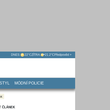
DNES:
22°C
ZÍTRA:
21.2°C
Předpověd >
 STYL
MÓDNÍ POLICIE
a:
T ČLÁNEK