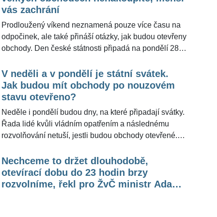
nás, jak jsou připraveni na zvýšený zájem lidí a také
vás zachrání
jaká bezpečnostní a hygienická pravidla jsou u nich
Prodloužený víkend neznamená pouze více času na
zavedena s ohledem na ochranu zdraví zákazníků.
odpočinek, ale také přináší otázky, jak budou otevřeny
obchody. Den české státnosti připadá na pondělí 28.
září. Můžete si nakoupit ve vašem oblíbeném
supermarketu, nebo velké obchody budou mít
V neděli a v pondělí je státní svátek.
zavřeno? Připravili jsme pro vás přehled, jak bude mít
Jak budou mít obchody po nouzovém
otevřeno Billa, COOP, Albert, Tesco, Globus, Lidl či
stavu otevřeno?
Kaufland.
Neděle i pondělí budou dny, na které připadají svátky.
Řada lidé kvůli vládním opatřením a následnému
rozvolňování netuší, jestli budou obchody otevřené.
Realita je aktuálně taková, že během těchto svátků
obchody nemusí zavírat. Pokud se tak stane, je to
Nechceme to držet dlouhodobě,
čistě na jejich rozhodnutí.
otevírací dobu do 23 hodin brzy
rozvolníme, řekl pro ŽvČ ministr Adam
Vojtěch