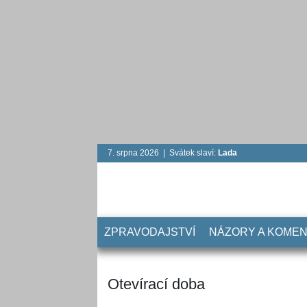
7. srpna 2026 | Svátek slaví:
Lada
ZPRAVODAJSTVÍ
NÁZORY A KOME
Otevírací doba