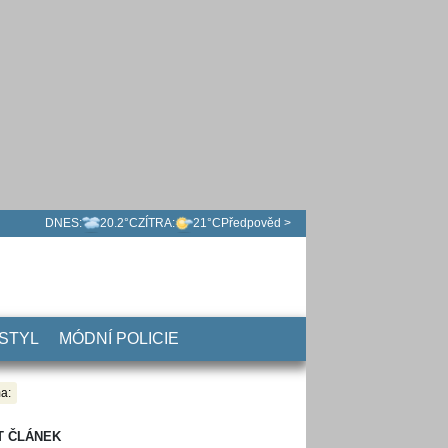
DNES:
20.2°C
ZÍTRA:
21°C
Předpověd >
 STYL
MÓDNÍ POLICIE
a:
T ČLÁNEK