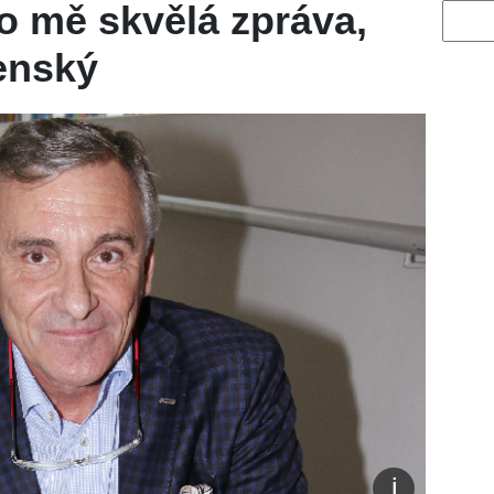
ro mě skvělá zpráva,
Vyhled
enský