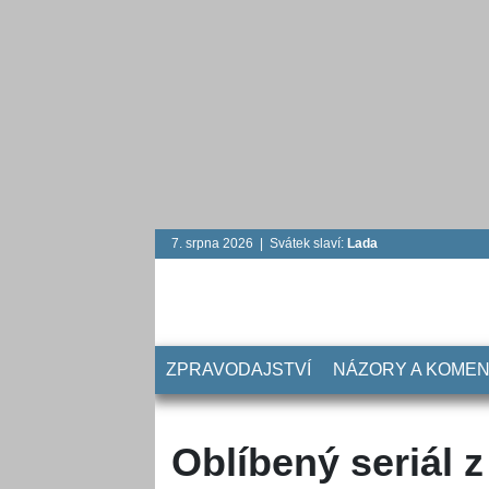
7. srpna 2026 | Svátek slaví:
Lada
ZPRAVODAJSTVÍ
NÁZORY A KOME
Oblíbený seriál z