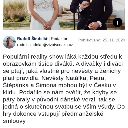
Rudolf Šindelář
| Redaktor
Publikováno: 25. 11. 2020
rudolf.sindelar@zivotvcesku.cz
Populární reality show láká každou středu k
obrazovkám tisíce diváků. A divačky i diváci
se ptají, jaká vlastně pro nevěsty a ženichy
platí pravidla. Nevěsty Natálka, Petra,
Štěpánka a Simona mohou být v Česku v
klidu. Podařilo se nám ověřit, že kdyby se
páry braly v původní dánské verzi, tak se
jedná o skutečnou svatbu se vším všudy. Do
hry dokonce vstupují předmanželské
smlouvy.