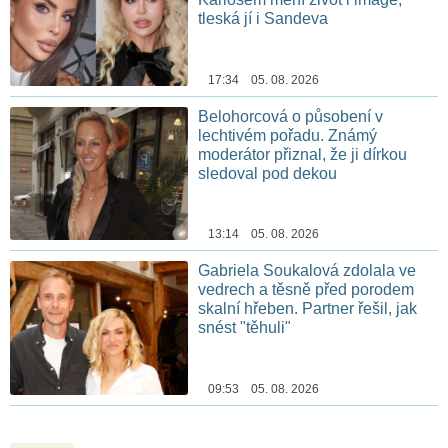
tleská jí i Sandeva
17:34 05. 08. 2026
Belohorcová o působení v
lechtivém pořadu. Známý
moderátor přiznal, že ji dírkou
sledoval pod dekou
13:14 05. 08. 2026
Gabriela Soukalová zdolala ve
vedrech a těsně před porodem
skalní hřeben. Partner řešil, jak
snést "těhuli"
09:53 05. 08. 2026