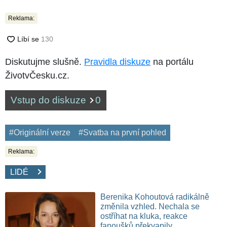
Reklama:
Diskutujme slušně.
Pravidla diskuze
na portálu
ŽivotvČesku.cz.
Vstup do diskuze
0
#Originální verze
#Svatba na první pohled
Reklama:
LIDÉ
Berenika Kohoutová radikálně
změnila vzhled. Nechala se
ostříhat na kluka, reakce
fanoušků překvapily