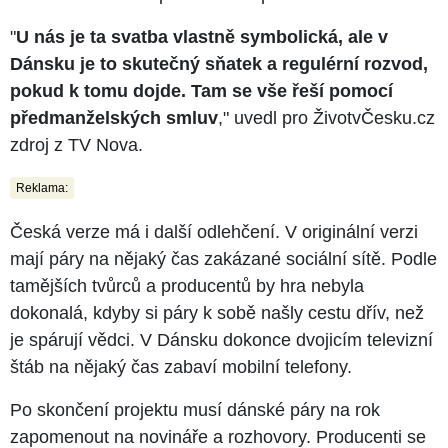
"
U nás je ta svatba vlastně symbolická, ale v
Dánsku je to skutečný sňatek a regulérní rozvod,
pokud k tomu dojde. Tam se vše řeší pomocí
předmanželských smluv
," uvedl pro ŽivotvČesku.cz
zdroj z TV Nova.
Reklama:
Česká verze má i další odlehčení. V originální verzi
mají páry na nějaký čas zakázané sociální sítě. Podle
tamějších tvůrců a producentů by hra nebyla
dokonalá, kdyby si páry k sobě našly cestu dřív, než
je spárují vědci. V Dánsku dokonce dvojicím televizní
štáb na nějaký čas zabaví mobilní telefony.
Po skončení projektu musí dánské páry na rok
zapomenout na novináře a rozhovory. Producenti se