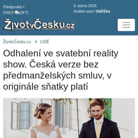
6. srpna 2026
Předpověd >
Svátek slaví:
Oldřiška
DNES:
28°C
ŽivotvČesku.cz
LIDÉ
Odhalení ve svatební reality
show. Česká verze bez
předmanželských smluv, v
originále sňatky platí