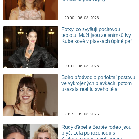
20:00 06. 08. 2026
Fotky, co zvyšují pocitovou
teplotu. Muži jsou ze snímků Ivy
Kubelkové v plavkách úplně paf
09:01 06. 08. 2026
Boho předvedla perfektní postavu
ve vykrojených plavkách, potom
ukázala realitu svého těla
20:15 05. 08. 2026
Rudý ďábel a Barbie rodeo jsou
pryč. Lela po rozchodu s
Karlosem mění život i image,