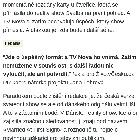
momentálně rozdány karty u čtveřice, která se
přihlásila do reality show Svatba na první pohled. A
TV Nova si zatím pochvaluje úspěch, který show
přinesla. A otázkou je, zda bude i další série.
Reklama:
"
Jde o úspěšný formát a TV Nova ho vnímá. Zatím
nemůžeme v souvislosti s další řadou nic
vyloučit, ale ani potvrdit
," řekla pro ŽivotvČesku.cz
PR koordinátorka projektu Jana Lohrová.
Paradoxem podle zjištění redakce je, že česká verze
svatební show se ale od dánského originálu velmi liší.
A to v zásadním bodě. V Dánsku reality show, která si
zajistila značnou sledovanost, ji znají pod názvem
»Married At First Sight« a rozhodně tu nejde o
nevinnou taškařici pro televizní publikum.