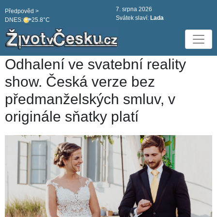
7. srpna 2026
Předpověd >
Svátek slaví:
Lada
DNES:
25.8°C
Odhalení ve svatební reality
show. Česká verze bez
předmanželských smluv, v
originále sňatky platí