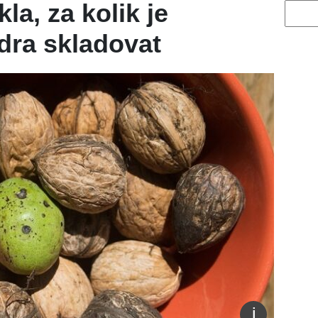
kla, za kolik je
Vyhled
ádra skladovat