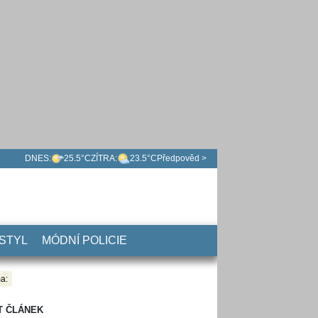
DNES:
25.5°C
ZÍTRA:
23.5°C
Předpověd >
 STYL
MÓDNÍ POLICIE
a:
T ČLÁNEK