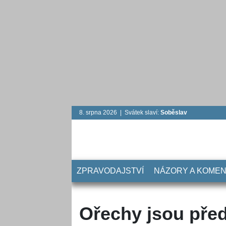
8. srpna 2026 | Svátek slaví:
Soběslav
ZPRAVODAJSTVÍ
NÁZORY A KOME
Ořechy jsou pře