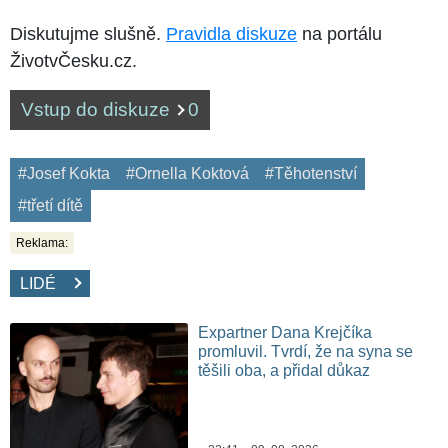
Diskutujme slušně.
Pravidla diskuze
na portálu
ŽivotvČesku.cz.
Vstup do diskuze
0
#Josef Kokta
#Ornella Koktová
#Těhotenství
#třetí dítě
Reklama:
LIDÉ
Expartner Dana Krejčíka
promluvil. Tvrdí, že na syna se
těšili oba, a přidal důkaz