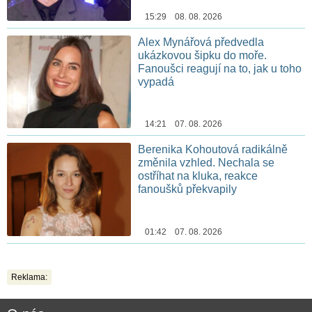
15:29 08. 08. 2026
Alex Mynářová předvedla
ukázkovou šipku do moře.
Fanoušci reagují na to, jak u toho
vypadá
14:21 07. 08. 2026
Berenika Kohoutová radikálně
změnila vzhled. Nechala se
ostříhat na kluka, reakce
fanoušků překvapily
01:42 07. 08. 2026
Reklama: