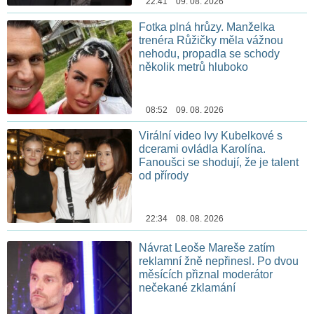
22:41 09. 08. 2026
Fotka plná hrůzy. Manželka
trenéra Růžičky měla vážnou
nehodu, propadla se schody
několik metrů hluboko
08:52 09. 08. 2026
Virální video Ivy Kubelkové s
dcerami ovládla Karolína.
Fanoušci se shodují, že je talent
od přírody
22:34 08. 08. 2026
Návrat Leoše Mareše zatím
reklamní žně nepřinesl. Po dvou
měsících přiznal moderátor
nečekané zklamání