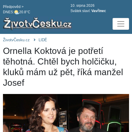
10. srpna 2026
Předpověd >
Svátek slaví:
Vavřinec
DNES:
20.8°C
ŽivotvČesku.cz
LIDÉ
Ornella Koktová je potřetí
těhotná. Chtěl bych holčičku,
kluků mám už pět, říká manžel
Josef