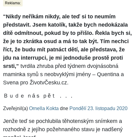
Reklama:
"Nikdy neříkám nikdy, ale teď si to neumím
představit. Jsem katolík, takže bych nedokázala
dítě odmítnout, pokud by to přišlo. Řekla bych si,
že je to zkrátka osud a má to tak být. Tím nechci
říct, že budu mít patnáct dětí, ale představa, že
jdu na interrupci, je mi jednoduše prostě proti
srsti,"
tvrdila zhruba před týdnem dvojnásobná
maminka synů s neobvyklými jmény – Quentina a
Svena pro ŽivotvČesku.cz.
Ｂｕｄｅ ｎáｓ ｐěｔ ．．．
Zveřejnil(a)
Ornella Kokta
dne
Pondělí 23. listopadu 2020
Jenže teď se pochlubila těhotenským snímkem a
rozhodně z jejího požehnaného stavu je nadšený