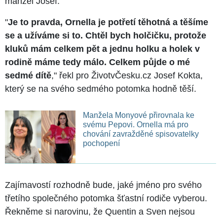
manžel Josef.
"
Je to pravda, Ornella je potřetí těhotná a těšíme
se a užíváme si to. Chtěl bych holčičku, protože
kluků mám celkem pět a jednu holku a holek v
rodině máme tedy málo. Celkem půjde o mé
sedmé dítě
," řekl pro ŽivotvČesku.cz Josef Kokta,
který se na svého sedmého potomka hodně těší.
Manžela Monyové přirovnala ke
svému Pepovi. Ornella má pro
chování zavražděné spisovatelky
pochopení
Zajímavostí rozhodně bude, jaké jméno pro svého
třetího společného potomka šťastní rodiče vyberou.
Řekněme si narovinu, že Quentin a Sven nejsou