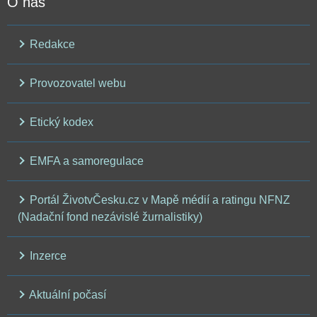
O nás
Redakce
Provozovatel webu
Etický kodex
EMFA a samoregulace
Portál ŽivotvČesku.cz v Mapě médií a ratingu NFNZ
(Nadační fond nezávislé žurnalistiky)
Inzerce
Aktuální počasí