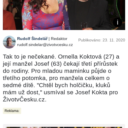
Rudolf Šindelář
| Redaktor
Publikováno: 23. 11. 2020
rudolf.sindelar@zivotvcesku.cz
Tak to je nečekané. Ornella Koktová (27) a
její manžel Josef (63) čekají třetí přírůstek
do rodiny. Pro mladou maminku půjde o
třetího potomka, pro manžela celkem o
sedmé dítě. "Chtěl bych holčičku, kluků
mám už dost," usmíval se Josef Kokta pro
ŽivotvČesku.cz.
Reklama: