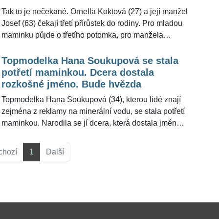
Tak to je nečekané. Ornella Koktová (27) a její manžel
Josef (63) čekají třetí přírůstek do rodiny. Pro mladou
maminku půjde o třetího potomka, pro manžela
celkem o sedmé dítě. "Chtěl bych holčičku, kluků
mám už dost," usmíval se Josef Kokta pro
Topmodelka Hana Soukupová se stala
ŽivotvČesku.cz.
potřetí maminkou. Dcera dostala
rozkošné jméno. Bude hvězda
Topmodelka Hana Soukupová (34), kterou lidé znají
zejména z reklamy na minerální vodu, se stala potřetí
maminkou. Narodila se jí dcera, která dostala jméno
Stella. S manželem Drewem Aaronem vychovává již
dceru Ellu (4) a syna Finna (6).
chozí
1
Další