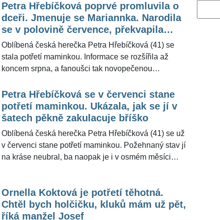
Petra Hřebíčková poprvé promluvila o
Vyhled
dceři. Jmenuje se Mariannka. Narodila
se v polovině července, překvapila
herečka
Oblíbená česká herečka Petra Hřebíčková (41) se
stala potřetí maminkou. Informace se rozšířila až
koncem srpna, a fanoušci tak novopečenou
trojnásobnou maminku zasypali gratulacemi. Ona
sama ale odhalila, že holčička, která dostala jméno
Petra Hřebíčková se v červenci stane
Mariannka, přišla na svět už v polovině července. V
potřetí maminkou. Ukázala, jak se jí v
červnu se herečka už na příchod třetího dítěte
šatech pěkně zakulacuje bříško
připravovala a synové chápali, že potřebuje
Oblíbená česká herečka Petra Hřebíčková (41) se už
odpočinek. "Dovoluji si klidné tempo, což je fajn.
v červenci stane potřetí maminkou. Požehnaný stav jí
Nepracuji, nic nepodnikám," řekla Petra Hřebíčková
na kráse neubral, ba naopak je i v osmém měsíci
pro ŽivotvČesku.cz krátce předtím, než dcerku
těhotenství okouzlující. Přiznává ale, že vše už je pro
přivedla na svět.
ni o něco těžší a funguje v klidném tempu. "Se dvěma
Ornella Koktová je potřetí těhotná.
dětmi je to někdy náročnější, ale oni už vnímají, že
Chtěl bych holčičku, kluků mám už pět,
jsem celá nějak veliká a pomalá," řekla Petra
říká manžel Josef
Hřebíčková pro ŽivotvČesku.cz.