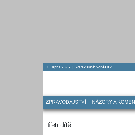
8. srpna 2026 | Svátek slaví:
Soběslav
ZPRAVODAJSTVÍ
NÁZORY A KOME
třetí dítě