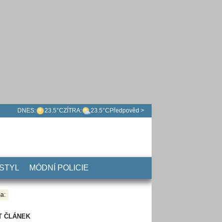
DNES:
23.5°C
ZÍTRA:
23.5°C
Předpověd >
 STYL
MÓDNÍ POLICIE
a:
T ČLÁNEK