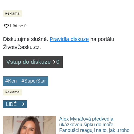
Reklama:
Diskutujme slušně.
Pravidla diskuze
na portálu
ŽivotvČesku.cz.
Vstup do diskuze
0
#Ken
#SuperStar
Reklama:
LIDÉ
Alex Mynářová předvedla
ukázkovou šipku do moře.
Fanoušci reagují na to, jak u toho