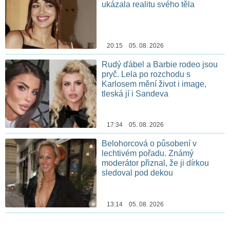
ukázala realitu svého těla
20:15 05. 08. 2026
Rudý ďábel a Barbie rodeo jsou
pryč. Lela po rozchodu s
Karlosem mění život i image,
tleská jí i Sandeva
17:34 05. 08. 2026
Belohorcová o působení v
lechtivém pořadu. Známý
moderátor přiznal, že ji dírkou
sledoval pod dekou
13:14 05. 08. 2026