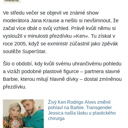
Reklama:
Ve středu večer se objevil ve známé show
moderátora Jana Krause a nešlo si nevšimnout, že
začal více dbát o svůj vzhled. Právě kvůli němu si
vysloužil v minulosti přezdívku »Ken«. Tu získal v
roce 2005, když se exministr zúčastnil jako zpěvák
soutěže SuperStar.
Šlo o období, kdy kvůli svému uhrančivému pohledu
a vizáži podobné plastové figurce – partnera slavné
Barbie, kterou milují hlavně dívky – dostal zmíněnou
přezdívku.
Živý Ken Rodrigo Alves změnil
pohlaví na Barbie. Transgender
Jessica našla lásku u plastického
chirurga