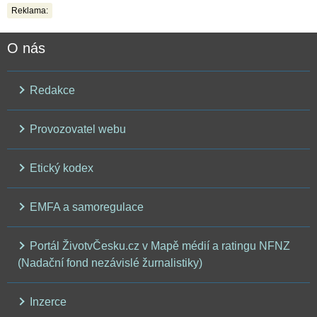
Reklama:
O nás
Redakce
Provozovatel webu
Etický kodex
EMFA a samoregulace
Portál ŽivotvČesku.cz v Mapě médií a ratingu NFNZ
(Nadační fond nezávislé žurnalistiky)
Inzerce