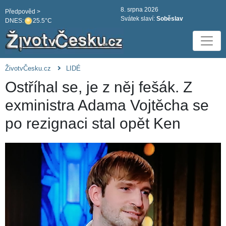
8. srpna 2026
Předpověd >
Svátek slaví:
Soběslav
DNES:
25.5°C
ŽivotvČesku.cz
LIDÉ
Ostříhal se, je z něj fešák. Z
exministra Adama Vojtěcha se
po rezignaci stal opět Ken