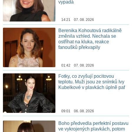
vypadá
14:21 07. 08. 2026
Berenika Kohoutová radikálně
změnila vzhled. Nechala se
ostříhat na kluka, reakce
fanoušků překvapily
01:42 07. 08. 2026
Fotky, co zvyšují pocitovou
teplotu. Muži jsou ze snímků Ivy
Kubelkové v plavkách úplně paf
09:01 06. 08. 2026
Boho předvedla perfektní postavu
ve vykrojených plavkách, potom