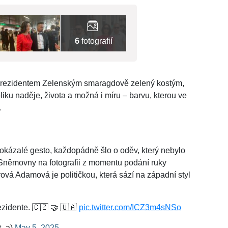
6
fotografií
 prezidentem Zelenským smaragdově zelený kostým,
iku naděje, života a možná i míru – barvu, kterou ve
.
 okázalé gesto, každopádně šlo o oděv, který nebylo
němovny na fotografii z momentu podání ruky
ová Adamová je političkou, která sází na západní styl
zidente. 🇨🇿 🤝 🇺🇦
pic.twitter.com/ICZ3m4sNSo
t_a)
May 5, 2025