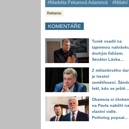
#Markéta Pekarová Adamová
#Módní 
Reklama:
KOMENTÁŘE
Turek vsadil na
tajemnou nahrávku
druhým řidičem.
Senátor Láska
položil otázku, kte
Z miliardového da
může celý příběh
je trestní
otočit
zemětřesení. Šánd
řekl, kdo se ještě
může obávat
Okamura si útoke
na Pavla naběhl n
vlastní vidle.
Politolog popsal
jeho zásadní