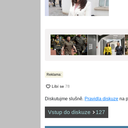
Reklama:
Diskutujme slušně.
Pravidla diskuze
na p
Vstup do diskuze
127