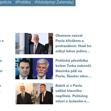
policie
#Politika
#Volodymyr Zelenskyj
Okamura nazval
 s
Pavla křivákem a
podrazákem. Hrad ho
odbyl lehce jedinou
rá
větou, Šándor
ru
Politická přestřelka
vysvětlil proč
kolem Turka nekončí.
or
Macinka pálí na
Pavla, Šándor mluví
o zoufalém daňovém
m
Babiš si z Pavla
poplatníkovi
a
udělal hlavního
nepřítele. Politolog
mluví o bolavém egu
i možné hře o Hrad