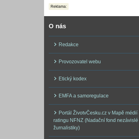
problém
Reklama:
O nás
Redakce
Provozovatel webu
Etický kodex
EMFA a samoregulace
Portál ŽivotvČesku.cz v Mapě médií
ratingu NFNZ (Nadační fond nezávislé
žurnalistiky)