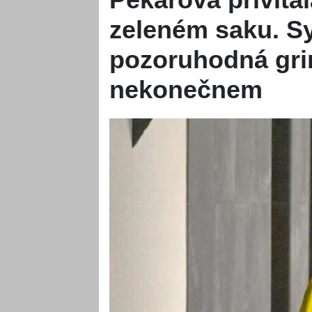
zeleném saku. S
pozoruhodná gri
nekonečnem