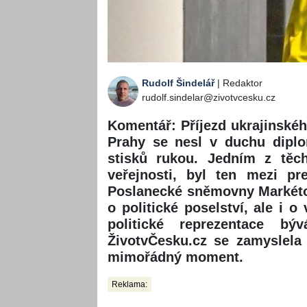
Rudolf Šindelář
| Redaktor
rudolf.sindelar@zivotvcesku.cz
Komentář: Příjezd ukrajinské
Prahy se nesl v duchu diplo
stisků rukou. Jedním z těch
veřejnosti, byl ten mezi pr
Poslanecké sněmovny Markéto
o politické poselství, ale i o
politické reprezentace bý
ŽivotvČesku.cz se zamyslela 
mimořádný moment.
Reklama: