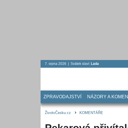
7. srpna 2026 | Svátek slaví:
Lada
ZPRAVODAJSTVÍ
NÁZORY A KOME
ŽivotvČesku.cz
KOMENTÁŘE
Pekarová přivíta