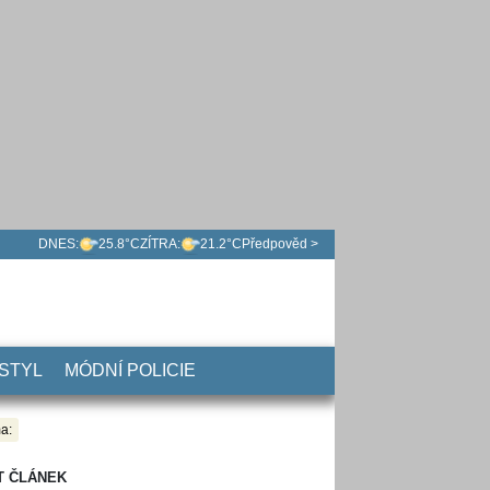
DNES:
25.8°C
ZÍTRA:
21.2°C
Předpověd >
 STYL
MÓDNÍ POLICIE
a:
T ČLÁNEK