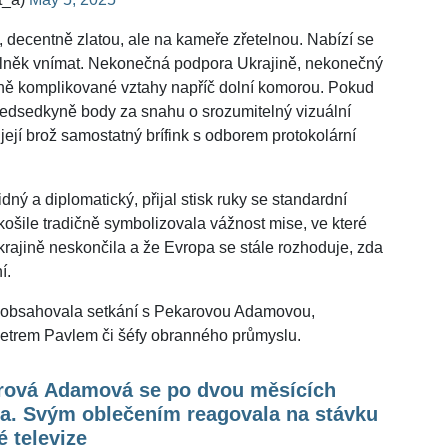
 decentně zlatou, ale na kameře zřetelnou. Nabízí se
oplněk vnímat. Nekonečná podpora Ukrajině, nekonečný
čně komplikované vztahy napříč dolní komorou. Pokud
ředsedkyně body za snahu o srozumitelný vizuální
její brož samostatný brífink s odborem protokolární
dný a diplomatický, přijal stisk ruky se standardní
ošile tradičně symbolizovala vážnost mise, ve které
krajině neskončila a že Evropa se stále rozhoduje, zda
í.
 obsahovala setkání s Pekarovou Adamovou,
etrem Pavlem či šéfy obranného průmyslu.
rová Adamová se po dvou měsících
la. Svým oblečením reagovala na stávku
 televize