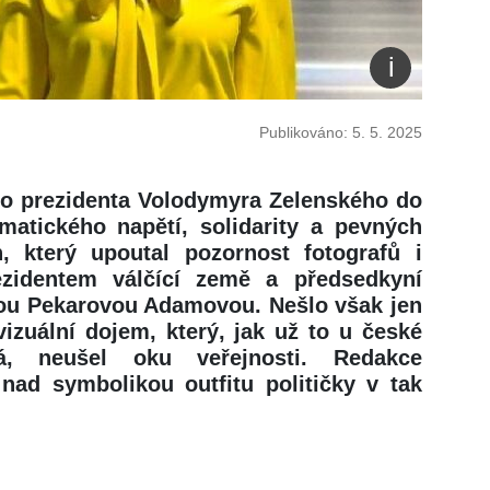
Publikováno: 5. 5. 2025
ho prezidenta Volodymyra Zelenského do
matického napětí, solidarity a pevných
, který upoutal pozornost fotografů i
ezidentem válčící země a předsedkyní
u Pekarovou Adamovou. Nešlo však jen
 vizuální dojem, který, jak už to u české
vá, neušel oku veřejnosti. Redakce
nad symbolikou outfitu političky v tak