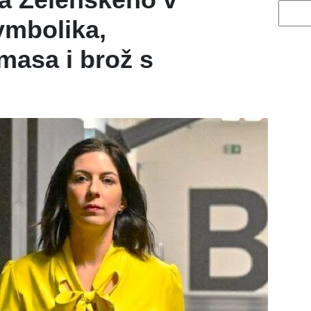
Vyhled
ymbolika,
masa i brož s