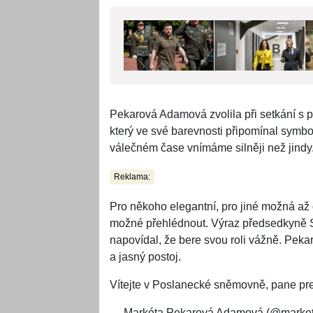
Pekarová Adamová zvolila při setkání s
který ve své barevnosti připomínal symbol
válečném čase vnímáme silněji než jindy
Reklama:
Pro někoho elegantní, pro jiné možná až
možné přehlédnout. Výraz předsedkyně S
napovídal, že bere svou roli vážně. Pekar
a jasný postoj.
Vítejte v Poslanecké sněmovně, pane pre
— Markéta Pekarová Adamová (@marke