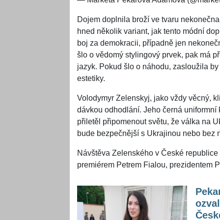
Dojem doplnila broží ve tvaru nekonečna,
hned několik variant, jak tento módní d
boj za demokracii, případně jen nekone
šlo o vědomý stylingový prvek, pak má p
jazyk. Pokud šlo o náhodu, zasloužila by 
estetiky.
Volodymyr Zelenskyj, jako vždy věcný, kli
dávkou odhodlání. Jeho černá uniformní k
přiletěl připomenout světu, že válka na U
bude bezpečnější s Ukrajinou nebo bez n
Návštěva Zelenského v České republice
premiérem Petrem Fialou, prezidentem P
Peka
ozva
České