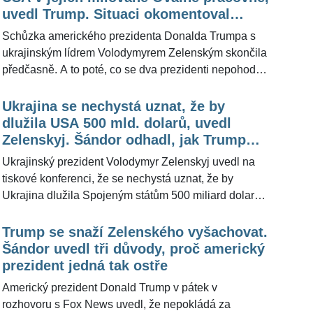
Šándora »celá věc ohledně Ukrajiny« dopadne.
V kontextu toho se do popředí dostala otázka, která by
uvedl Trump. Situaci okomentoval
mohla být spíš součástí módního magazínu než
expert
Schůzka amerického prezidenta Donalda Trumpa s
situace, která zajišťuje potenciální mír na Ukrajině. V
ukrajinským lídrem Volodymyrem Zelenským skončila
redakci ŽivotvČesku.cz se domníváme, že povrchního
předčasně. A to poté, co se dva prezidenti nepohodli
reportéra kontroverzní televize Real America’s Voice,
před novináři v Bílém domě. Informují o tom agentury
který položil »módní dotaz«, si svou odpovědí
Reuters a AP. Trump na sociální sítě napsal, že
Ukrajina se nechystá uznat, že by
Zelenskyj lidově řečeno namazal na chleba.
Zelenskyj se může vrátit, až bude připraven na mír.
dlužila USA 500 mld. dolarů, uvedl
Ukrajinský prezident ihned Bílý dům neopustil, podle
Zelenskyj. Šándor odhadl, jak Trump
amerických médií se však neuskuteční plánovaná
zareaguje
Ukrajinský prezident Volodymyr Zelenskyj uvedl na
společná tisková konference a nekoná se ani
tiskové konferenci, že se nechystá uznat, že by
avizovaný podpis ekonomické dohody. Trump i Vance
Ukrajina dlužila Spojeným státům 500 miliard dolarů
řekli Zelenskému, že se chová neuctivě, když žádá
(asi 12 bilionů Kč) za válečnou pomoc. USA poskytly
záruky. Pro ŽivotvČesku.cz překvapivou situaci
Ukrajině pomoc za 100 miliard dolarů a dary
Trump se snaží Zelenského vyšachovat.
okomentoval bezpečnostní expert a komentátor Andor
nepovažujeme za půjčky, řekl Zelenskyj novinářům
Šándor uvedl tři důvody, proč americký
Šándor.
podle serveru RBK-Ukrajina. Pro ŽivotvČesku.cz
prezident jedná tak ostře
situaci okomentoval bezpečnostní expert a
Americký prezident Donald Trump v pátek v
komentátor Andor Šándor. Z jeho slov vyplynulo, že
rozhovoru s Fox News uvedl, že nepokládá za
by podobná prohlášení neměl Zelenskyj komentovat