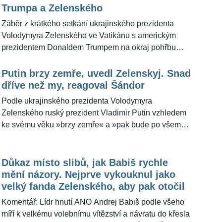
ŽivotvČesku.cz zajímalo, co je předmětem
Trumpa a Zelenského
Zelenského návštěvy. Komentář poskytl bezpečnostní
Záběr z krátkého setkání ukrajinského prezidenta
expert Andor Šándor.
Volodymyra Zelenského ve Vatikánu s americkým
prezidentem Donaldem Trumpem na okraj pohřbu
papeže Františka o víkendu oblétl celý svět. Jednání,
které bylo prvním osobním od únorové vážné roztržky
Putin brzy zemře, uvedl Zelenskyj. Snad
obou politiků ve Washingtonu, Bílý dům podle
dříve než my, reagoval Šándor
agentury Reuters označil za velmi produktivní a
Podle ukrajinského prezidenta Volodymyra
Zelenskyj za velmi symbolické s potenciálem stát se
Zelenského ruský prezident Vladimir Putin vzhledem
historickým, pokud se podaří dosáhnout společných
ke svému věku »brzy zemře« a »pak bude po všem«.
výsledků. Doposud se však spekuluje nad tím, co si
Zelenskyj to prohlásil ve středu v rozhovoru s
oba politici řekli. Podle bývalého velvyslance Petra
několika novináři při návštěvě Francie. Ukrajinský
Koláře, který je součástí panelu zahraničně-
prezident v témže rozhovoru vyzval Spojené státy a
Důkaz místo slibů, jak Babiš rychle
politických konzultantů hlavy státu, šlo o setkání, kdy
Evropu ke společnému tlaku na Putina, který se podle
mění názory. Nejprve vykouknul jako
to »spolu oba politici ještě zkusili«.
něj obává americko-evropské koalice. Pro
velký fanda Zelenského, aby pak otočil
ŽivotvČesku.cz »smrt ruské hlavy státu« okomentoval
Komentář: Lídr hnutí ANO Andrej Babiš podle všeho
bezpečnostní expert a komentátor Andor Šándor.
míří k velkému volebnímu vítězství a návratu do křesla