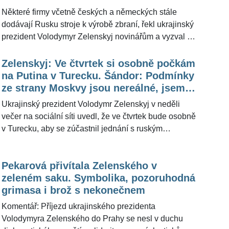
Vlček uvedl, že prověří, zda se české firmy nepodílejí
Některé firmy včetně českých a německých stále
na výrobě ruských zbraní. Pro ŽivotvČesku.cz slova
dodávají Rusku stroje k výrobě zbraní, řekl ukrajinský
Zelenského okomentoval bezpečnostní expert a
prezident Volodymyr Zelenskyj novinářům a vyzval k
komentátor Andor Šándor.
sankcím vůči těmto společnostem. Napsala to dnes
agentura AFP s tím, že tuto informaci sdělil Zelenskyj
Zelenskyj: Ve čtvrtek si osobně počkám
novinářům v pátek s embargem do dneška. Podle
na Putina v Turecku. Šándor: Podmínky
Zelenského jde mimo jiné o 13 německých a osm
ze strany Moskvy jsou nereálné, jsem
českých společností, jejich jména ale neuvedl. Český
skeptický
Ukrajinský prezident Volodymr Zelenskyj v neděli
ministr průmyslu a obchodu Lukáš Vlček uvedl, že
večer na sociální síti uvedl, že ve čtvrtek bude osobně
prověří, zda se české firmy nepodílejí na výrobě
v Turecku, aby se zúčastnil jednání s ruským
ruských zbraní.
prezidentem Vladimirem Putinem. Očekává, že od
pondělka začne platit bezpodmínečné příměří,
Pekarová přivítala Zelenského v
představující nezbytný základ pro diplomacii. Pro
zeleném saku. Symbolika, pozoruhodná
ŽivotvČesku.cz situaci okomentoval bezpečnostní
grimasa i brož s nekonečnem
expert a komentátor Andor Šándor. Netajil se tím, že
pokud by mělo dojít k něčemu mimořádnému, jako je
Komentář: Příjezd ukrajinského prezidenta
konec války, je zatím spíše skeptický.
Volodymyra Zelenského do Prahy se nesl v duchu