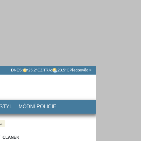
DNES:
25.2°C
ZÍTRA:
23.5°C
Předpověd >
 STYL
MÓDNÍ POLICIE
a:
T ČLÁNEK