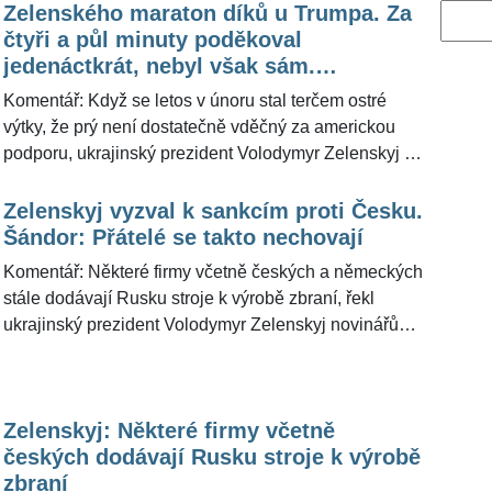
Zelenského maraton díků u Trumpa. Za
Vyhled
čtyři a půl minuty poděkoval
jedenáctkrát, nebyl však sám.
Komantář Šándora
Komentář: Když se letos v únoru stal terčem ostré
výtky, že prý není dostatečně vděčný za americkou
podporu, ukrajinský prezident Volodymyr Zelenskyj si
slíbil, že podobnou chybu už nepřipustí. Půl roku
starou konfrontaci s tehdejším viceprezidentem J. D.
Zelenskyj vyzval k sankcím proti Česku.
Vancem si dobře zapamatoval, a tak se při pondělním
Šándor: Přátelé se takto nechovají
setkání v Bílém domě rozhodl napravit si reputaci.
Komentář: Některé firmy včetně českých a německých
Během čtyř a půl minuty veřejného vystoupení stihl
stále dodávají Rusku stroje k výrobě zbraní, řekl
prezidentovi USA Donaldu Trumpovi poděkovat hned
ukrajinský prezident Volodymyr Zelenskyj novinářům
jedenáctkrát. Ovšem neděkoval jen on. Pro
a vyzval k sankcím vůči těmto společnostem. Napsala
ŽivotvČesku.cz »setkání díků« okomentoval
to v sobotu agentura AFP s tím, že tuto informaci
bezpečnostní expert a komentátor Andor Šándor.
sdělil Zelenskyj novinářům v pátek s embargem do
Zelenskyj: Některé firmy včetně
soboty. Podle Zelenského jde mimo jiné o 13
českých dodávají Rusku stroje k výrobě
německých a osm českých společností, jejich jména
zbraní
ale neuvedl. Český ministr průmyslu a obchodu Lukáš