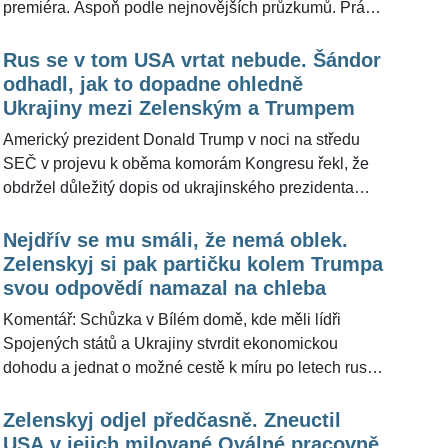
premiéra. Aspoň podle nejnovějších průzkumů. Právě
spoléhání na výzkumy veřejného mínění je
předsedovi nejsilnější české politické strany vyčítáno.
Rus se v tom USA vrtat nebude. Šándor
Příkladem je postoj k Ukrajině a prezidentovi
odhadl, jak to dopadne ohledně
Volodymyru Zelenskému, kdy Andrej Babiš ve verzi z
Ukrajiny mezi Zelenským a Trumpem
roku 2022 mluví úplně jinak než ve variantě z roku
Americký prezident Donald Trump v noci na středu
2025. Všimli si toho i lidé na sociálních sítích a všímá
SEČ v projevu k oběma komorám Kongresu řekl, že
si toho i redakce portálu ŽivotvČesku.cz.
obdržel důležitý dopis od ukrajinského prezidenta
Volodymyra Zelenského, který vyjádřil ochotu vrátit se
k jednacímu stolu a podepsat dohodu o nerostech.
Nejdřív se mu smáli, že nemá oblek.
Ukrajinská média s odvoláním na ukrajinské činitele
Zelenskyj si pak partičku kolem Trumpa
ovšem poznamenala, že Trump citoval Zelenského
svou odpovědí namazal na chleba
internetové vyjádření, nikoliv dopis. Signály o ochotě
Komentář: Schůzka v Bílém domě, kde měli lídři
jednat podle Trumpa přicházejí i z Ruska. Americký
Spojených států a Ukrajiny stvrdit ekonomickou
prezident v této souvislosti prohlásil, že »neúnavně«
dohodu a jednat o možné cestě k míru po letech ruské
pracuje na ukončení brutálního konfliktu. Redakci
agrese, nedopadla dobře - vyústila v nevídanou slovní
ŽivotvČesku.cz zajímalo, jak pohledem
roztržku před kamerami v Oválné pracovně, po níž se
Zelenskyj odjel předčasně. Zneuctil
bezpečnostního experta a komentátora Andora
dvě strany rozešly bez dojednání jakýchkoli výsledků.
USA v jejich milované Oválné pracovně,