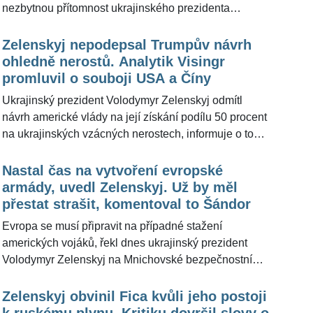
nezbytnou přítomnost ukrajinského prezidenta
veřejně, protože Trumpa mohou pobízet k jeho
Volodymyra Zelenského na jednáních o ukončení
»ostřejšímu jednání vůči Ukrajině«.
války na Ukrajině. Šéf Bílého domu zároveň prohlásil,
Zelenskyj nepodepsal Trumpův návrh
že Zelenskyj velmi ztěžuje uzavírání dohod. Pro
ohledně nerostů. Analytik Visingr
ŽivotvČesku.cz situaci okomentoval bezpečnostní
promluvil o souboji USA a Číny
expert a komentátor Andor Šándor. Uvedl »tři věci«,
Ukrajinský prezident Volodymyr Zelenskyj odmítl
které vnímá jako problémové v kontextu stávajícího
návrh americké vlády na její získání podílu 50 procent
jednání Trumpa.
na ukrajinských vzácných nerostech, informuje o tom
list Financial Times s odkazem na zdroje blízké
jednání. Podle dostupných informací se Zelenskyj
Nastal čas na vytvoření evropské
snaží vyjednat výhodnější podmínky. Pro
armády, uvedl Zelenskyj. Už by měl
ŽivotvČesku.cz situaci okomentoval vojenský analytik
přestat strašit, komentoval to Šándor
Lukáš Visingr. Z jeho slov vyplynulo, že »Donald
Evropa se musí připravit na případné stažení
Trump rozhodně potřebuje Ukrajinu«.
amerických vojáků, řekl dnes ukrajinský prezident
Volodymyr Zelenskyj na Mnichovské bezpečnostní
konferenci. Nastal podle něj čas na vytvoření
evropské armády. Pro ŽivotvČesku.cz jeho slova
Zelenskyj obvinil Fica kvůli jeho postoji
okomentoval bezpečnostní expert a komentátor Andor
k ruskému plynu. Kritiku dovršil slovy o