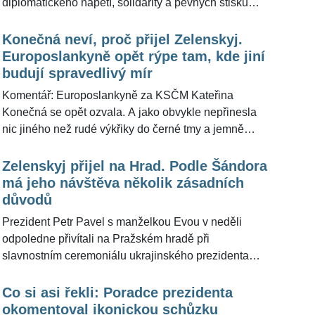
diplomatického napětí, solidarity a pevných stisků
rukou. Jedním z těch, který upoutal pozornost
fotografů i veřejnosti, byl ten mezi prezidentem válčící
Konečná neví, proč přijel Zelenskyj.
země a předsedkyní Poslanecké sněmovny Markétou
Europoslankyně opět rýpe tam, kde jiní
Pekarovou Adamovou. Nešlo však jen o politické
budují spravedlivý mír
poselství, ale i o vizuální dojem, který, jak už to u
Komentář: Europoslankyně za KSČM Kateřina
české politické reprezentace bývá, neušel oku
Konečná se opět ozvala. A jako obvykle nepřinesla
veřejnosti. Redakce ŽivotvČesku.cz se zamyslela nad
nic jiného než rudé výkřiky do černé tmy a jemně
symbolikou outfitu političky v tak mimořádný moment.
navoněnou proruskou propagandu. Tentokrát
zareagovala na návštěvu ukrajinského prezidenta
Zelenskyj přijel na Hrad. Podle Šándora
Volodymyra Zelenského v Praze a tentokrát opravdu
má jeho návštěva několik zásadních
slovy s »vysokou intelektuální hodnotou«: "Co
důvodů
myslíte, že sem přijel Zelenský dělat?" napsala na
Prezident Petr Pavel s manželkou Evou v neděli
platformě X, jak jsme si všimli v redakci
odpoledne přivítali na Pražském hradě při
ŽivotvČesku.cz, a připojila k tomu další nevyslovený,
slavnostním ceremoniálu ukrajinského prezidenta
ale velmi čitelný podtext - že za každou podporou
Volodymyra Zelenského s chotí Olenou. Zelenskyj,
napadené země je prý nějaký skrytý zájem, obchod,
jehož země se více než tři roky brání ruské vojenské
Co si asi řekli: Poradce prezidenta
nebo manipulace.
agresi, do Česka dorazil po 22 měsících. Redakci
okomentoval ikonickou schůzku