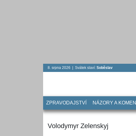
8. srpna 2026 | Svátek slaví:
Soběslav
ZPRAVODAJSTVÍ
NÁZORY A KOME
Volodymyr Zelenskyj