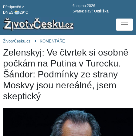
6. srpna 2026
Předpověd >
Svátek slaví:
Oldřiška
DNES:
29°C
ŽivotvČesku.cz
KOMENTÁŘE
Zelenskyj: Ve čtvrtek si osobně
počkám na Putina v Turecku.
Šándor: Podmínky ze strany
Moskvy jsou nereálné, jsem
skeptický