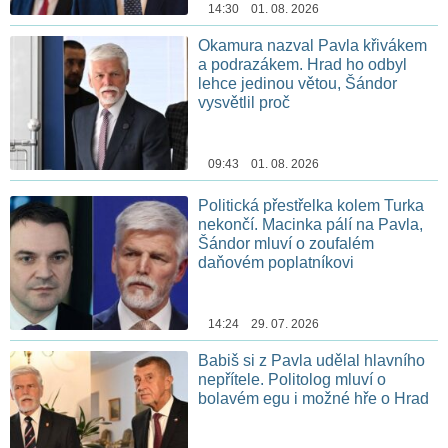
14:30 01. 08. 2026
Okamura nazval Pavla křivákem
a podrazákem. Hrad ho odbyl
lehce jedinou větou, Šándor
vysvětlil proč
09:43 01. 08. 2026
Politická přestřelka kolem Turka
nekončí. Macinka pálí na Pavla,
Šándor mluví o zoufalém
daňovém poplatníkovi
14:24 29. 07. 2026
Babiš si z Pavla udělal hlavního
nepřítele. Politolog mluví o
bolavém egu i možné hře o Hrad