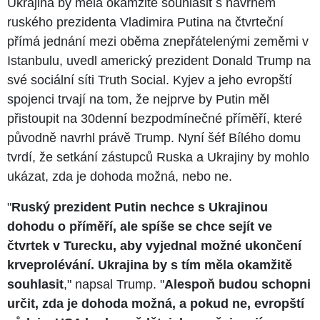
Ukrajina by měla okamžitě souhlasit s návrhem
ruského prezidenta Vladimira Putina na čtvrteční
přímá jednání mezi oběma znepřátelenými zeměmi v
Istanbulu, uvedl americký prezident Donald Trump na
své sociální síti Truth Social. Kyjev a jeho evropští
spojenci trvají na tom, že nejprve by Putin měl
přistoupit na 30denní bezpodmínečné příměří, které
původně navrhl právě Trump. Nyní šéf Bílého domu
tvrdí, že setkání zástupců Ruska a Ukrajiny by mohlo
ukázat, zda je dohoda možná, nebo ne.
"
Ruský prezident Putin nechce s Ukrajinou
dohodu o příměří, ale spíše se chce sejít ve
čtvrtek v Turecku, aby vyjednal možné ukončení
krveprolévání. Ukrajina by s tím měla okamžitě
souhlasit
," napsal Trump. "
Alespoň budou schopni
určit, zda je dohoda možná, a pokud ne, evropští