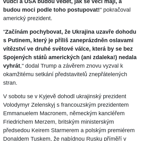
vůdci a USA budou vědět, jak se věci mají, a
budou moci podle toho postupovat!
" pokračoval
americký prezident.
"
Začínám pochybovat, že Ukrajina uzavře dohodu
s Putinem, který je příliš zaneprázdněn oslavami
vítězství ve druhé světové válce, která by se bez
Spojených států amerických (ani zdaleka!) nedala
vyhrát
," dodal Trump a závěrem znovu vyzval k
okamžitému setkání představitelů znepřátelených
stran.
V sobotu se v Kyjevě dohodl ukrajinský prezident
Volodymyr Zelenskyj s francouzským prezidentem
Emmanuelem Macronem, německým kancléřem
Friedrichem Merzem, britským ministerským
předsedou Keirem Starmerem a polským premiérem
Donaldem Tuskem, že nabídnou Rusku příměří v