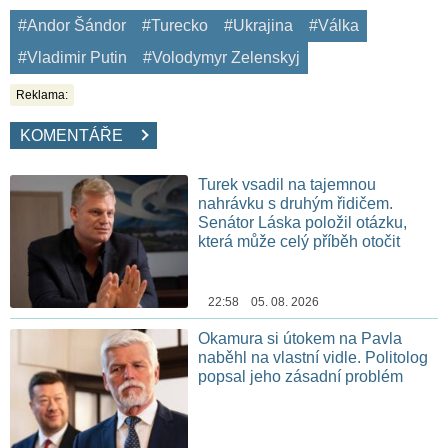
#Andor Šándor
#Turecko
#Ukrajina
#Válka
#Vladimir Putin
#Volodymyr Zelenskyj
Reklama:
KOMENTÁŘE
Turek vsadil na tajemnou
nahrávku s druhým řidičem.
Senátor Láska položil otázku,
která může celý příběh otočit
22:58 05. 08. 2026
Okamura si útokem na Pavla
naběhl na vlastní vidle. Politolog
popsal jeho zásadní problém