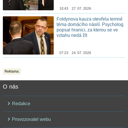
10:43 27. 07. 2026
Foldynova kauza otevřela temné
téma domácího násilí. Psycholog
popsal hranici, za kterou se ve
vztahu nedá žít
07:23 24. 07. 2026
Reklama:
O nás
Redakce
Provozovatel webu