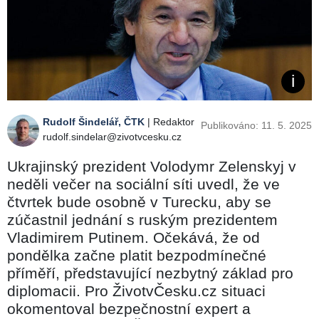
Rudolf Šindelář, ČTK
| Redaktor
Publikováno: 11. 5. 2025
rudolf.sindelar@zivotvcesku.cz
Ukrajinský prezident Volodymr Zelenskyj v
neděli večer na sociální síti uvedl, že ve
čtvrtek bude osobně v Turecku, aby se
zúčastnil jednání s ruským prezidentem
Vladimirem Putinem. Očekává, že od
pondělka začne platit bezpodmínečné
příměří, představující nezbytný základ pro
diplomacii. Pro ŽivotvČesku.cz situaci
okomentoval bezpečnostní expert a