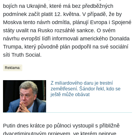
bojích na Ukrajině, které má bez předběžných
podmínek začít platit 12. května. V případě, že by
Moskva tento návrh odmítla, plánují Evropa i Spojené
státy uvalit na Rusko rozsáhlé sankce. O svém
návrhu evropští lídři informovali amerického Donalda
Trumpa, který původně plán podpořil na své sociální
síti Truth Social.
Reklama:
Z miliardového daru je trestní
zemětřesení. Šándor řekl, kdo se
ještě může obávat
Putin dnes krátce po půlnoci vystoupil s přibližně
dvacetiminutovým projevem, ve kterém nejprve