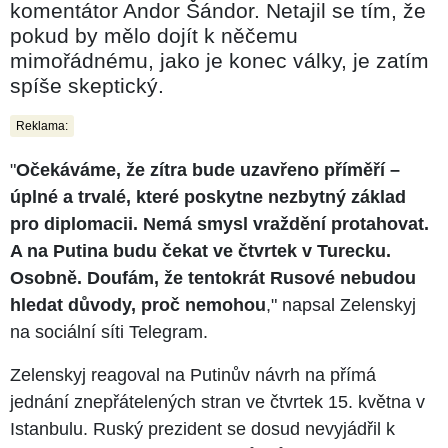
komentátor Andor Šándor. Netajil se tím, že
pokud by mělo dojít k něčemu
mimořádnému, jako je konec války, je zatím
spíše skeptický.
Reklama:
"
Očekáváme, že zítra bude uzavřeno příměří –
úplné a trvalé, které poskytne nezbytný základ
pro diplomacii. Nemá smysl vraždění protahovat.
A na Putina budu čekat ve čtvrtek v Turecku.
Osobně. Doufám, že tentokrát Rusové nebudou
hledat důvody, proč nemohou
," napsal Zelenskyj
na sociální síti Telegram.
Zelenskyj reagoval na Putinův návrh na přímá
jednání znepřátelených stran ve čtvrtek 15. května v
Istanbulu. Ruský prezident se dosud nevyjádřil k