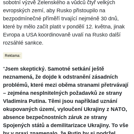
sobotní výzvě Zelenského a vůdců čtyř velkých
evropských zemí, aby Rusko přistoupilo na
bezpodmínečné příměří trvající nejméně 30 dnů,
které by mělo začít platit v pondělí 12. května, jinak
Evropa a USA koordinovaně uvalí na Rusko další
rozsáhlé sankce.
Reklama:
"
Jsem skeptický. Samotné setkání ještě
neznamená, že dojde k odstranění zásadních
problémů, které mezi oběma stranami přetrvávají
– zejména nesplnitelných požadavků ze strany
Vladimira Putina. Těmi jsou například uznání
okupovaných území, vyloučení Ukrajiny z NATO,
absence bezpečnostních záruk ze strany
Spojených států a demilitarizace Ukrajiny. To vše
by v praxi znamenalo, že Putin by si podržel