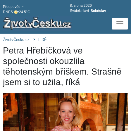
8. srpna 2026
Předpověd >
Svátek slaví:
Soběslav
DNES:
24.5°C
ŽivotvČesku.cz
LIDÉ
Petra Hřebíčková ve
společnosti okouzlila
těhotenským bříškem. Strašně
jsem si to užila, říká