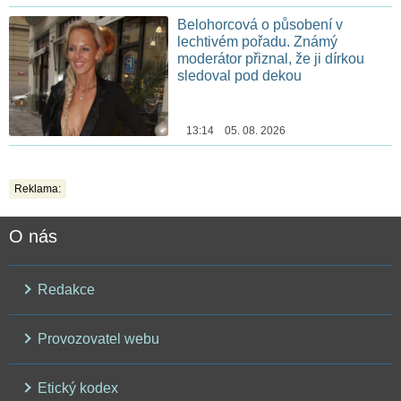
Belohorcová o působení v
lechtivém pořadu. Známý
moderátor přiznal, že ji dírkou
sledoval pod dekou
13:14 05. 08. 2026
Reklama:
O nás
Redakce
Provozovatel webu
Etický kodex