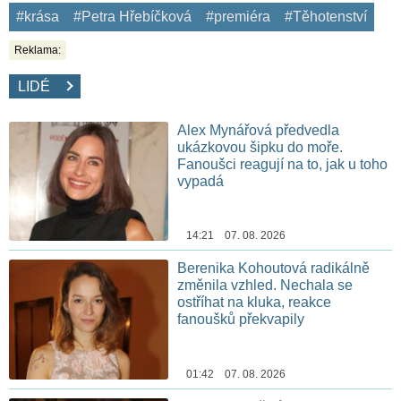
#krása
#Petra Hřebíčková
#premiéra
#Těhotenství
Reklama:
LIDÉ
Alex Mynářová předvedla
ukázkovou šipku do moře.
Fanoušci reagují na to, jak u toho
vypadá
14:21 07. 08. 2026
Berenika Kohoutová radikálně
změnila vzhled. Nechala se
ostříhat na kluka, reakce
fanoušků překvapily
01:42 07. 08. 2026