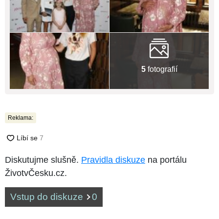
5
fotografií
Reklama:
Diskutujme slušně.
Pravidla diskuze
na portálu
ŽivotvČesku.cz.
Vstup do diskuze
0