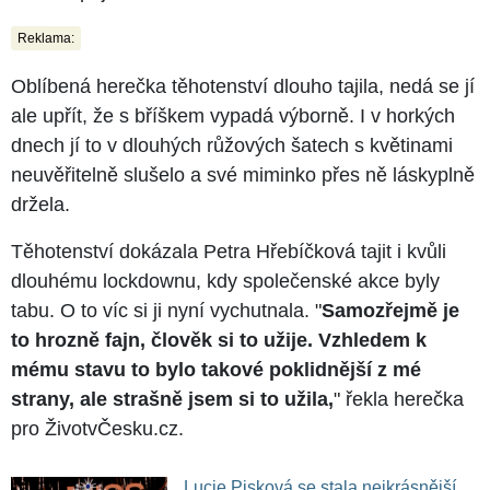
Reklama:
Oblíbená herečka těhotenství dlouho tajila, nedá se jí
ale upřít, že s bříškem vypadá výborně. I v horkých
dnech jí to v dlouhých růžových šatech s květinami
neuvěřitelně slušelo a své miminko přes ně láskyplně
držela.
Těhotenství dokázala Petra Hřebíčková tajit i kvůli
dlouhému lockdownu, kdy společenské akce byly
tabu. O to víc si ji nyní vychutnala. "
Samozřejmě je
to hrozně fajn, člověk si to užije. Vzhledem k
mému stavu to bylo takové poklidnější z mé
strany, ale strašně jsem si to užila,
" řekla herečka
pro ŽivotvČesku.cz.
Lucie Pisková se stala nejkrásnější