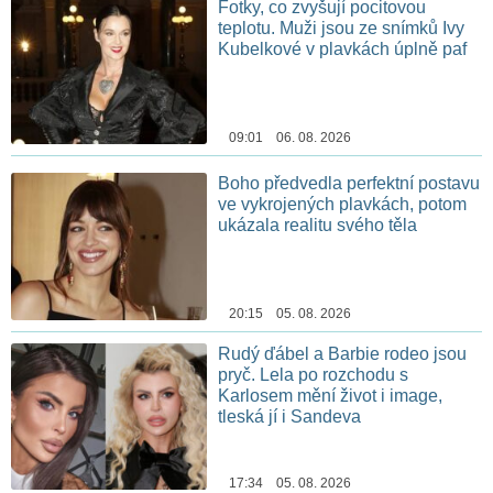
Fotky, co zvyšují pocitovou
teplotu. Muži jsou ze snímků Ivy
Kubelkové v plavkách úplně paf
09:01 06. 08. 2026
Boho předvedla perfektní postavu
ve vykrojených plavkách, potom
ukázala realitu svého těla
20:15 05. 08. 2026
Rudý ďábel a Barbie rodeo jsou
pryč. Lela po rozchodu s
Karlosem mění život i image,
tleská jí i Sandeva
17:34 05. 08. 2026