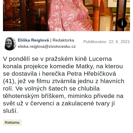
Eliška Reiglová
| Redaktorka
Publikováno: 22. 6. 2021
eliska.reiglova@zivotvcesku.cz
V pondělí se v pražském kině Lucerna
konala projekce komedie Matky, na kterou
se dostavila i herečka Petra Hřebíčková
(41), jež ve filmu ztvárnila jednu z hlavních
rolí. Ve volných šatech se chlubila
těhotenským bříškem, miminko přivede na
svět už v červenci a zakulacené tvary jí
sluší.
Reklama: