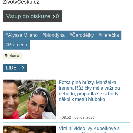
ŽivotvČesku.cz.
Vstup do diskuze
0
#Alyssa Milano
#blondýna
#Čarodějky
#Herečka
#Proměna
Reklama:
LIDÉ
Fotka plná hrůzy. Manželka
trenéra Růžičky měla vážnou
nehodu, propadla se schody
několik metrů hluboko
08:52 09. 08. 2026
Virální video Ivy Kubelkové s