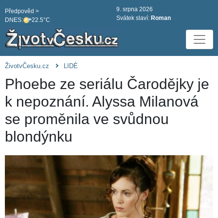
9. srpna 2026
Předpověd >
Svátek slaví:
Roman
DNES:
22.5°C
ŽivotvČesku.cz
LIDÉ
Phoebe ze seriálu Čarodějky je
k nepoznání. Alyssa Milanová
se proměnila ve svůdnou
blondýnku