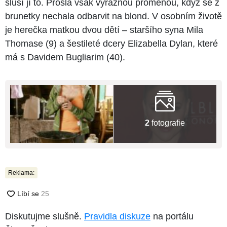
sluší jí to. Prošla však výraznou proměnou, když se z
brunetky nechala odbarvit na blond. V osobním životě
je herečka matkou dvou dětí – staršího syna Mila
Thomase (9) a šestileté dcery Elizabella Dylan, které
má s Davidem Bugliarim (40).
2
fotografie
Reklama:
Diskutujme slušně.
Pravidla diskuze
na portálu