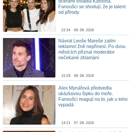
dcerami ovládla Karolína.
Fanoušci se shodují, že je talent
od přírody
22:34 08. 08. 2026
Návrat Leoše Mareše zatím
reklamní žně nepřinesl. Po dvou
měsících přiznal moderátor
nečekané zklamání
15:29 08. 08. 2026
Alex Mynářová předvedla
ukázkovou šipku do moře.
Fanoušci reagují na to, jak u toho
vypadá
14:21 07. 08. 2026