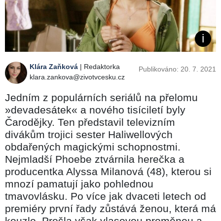
Klára Zaňková
| Redaktorka
Publikováno: 20. 7. 2021
klara.zankova@zivotvcesku.cz
Jedním z populárních seriálů na přelomu
»devadesátek« a nového tisíciletí byly
Čarodějky. Ten představil televizním
divákům trojici sester Haliwellových
obdařených magickými schopnostmi.
Nejmladší Phoebe ztvárnila herečka a
producentka Alyssa Milanová (48), kterou si
mnozí pamatují jako pohlednou
tmavovlásku. Po více jak dvaceti letech od
premiéry první řady zůstává ženou, která má
kouzlo. Prošla však vlasovou proměnou a