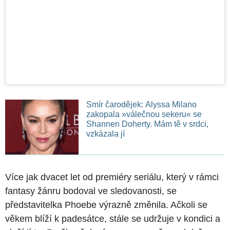
Smír čarodějek: Alyssa Milano
zakopala »válečnou sekeru« se
Shannen Doherty. Mám tě v srdci,
vzkázala jí
Více jak dvacet let od premiéry seriálu, který v rámci
fantasy žánru bodoval ve sledovanosti, se
představitelka Phoebe výrazně změnila. Ačkoli se
věkem blíží k padesátce, stále se udržuje v kondici a