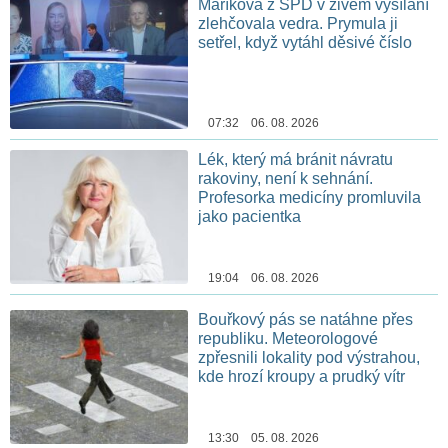
Maříková z SPD v živém vysílání
zlehčovala vedra. Prymula ji
setřel, když vytáhl děsivé číslo
07:32 06. 08. 2026
Lék, který má bránit návratu
rakoviny, není k sehnání.
Profesorka medicíny promluvila
jako pacientka
19:04 06. 08. 2026
Bouřkový pás se natáhne přes
republiku. Meteorologové
zpřesnili lokality pod výstrahou,
kde hrozí kroupy a prudký vítr
13:30 05. 08. 2026