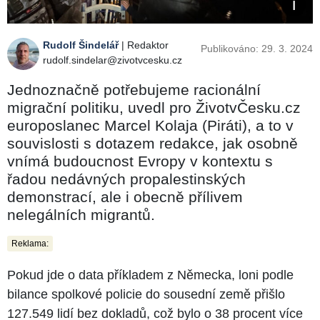
Rudolf Šindelář
| Redaktor
Publikováno: 29. 3. 2024
rudolf.sindelar@zivotvcesku.cz
Jednoznačně potřebujeme racionální
migrační politiku, uvedl pro ŽivotvČesku.cz
europoslanec Marcel Kolaja (Piráti), a to v
souvislosti s dotazem redakce, jak osobně
vnímá budoucnost Evropy v kontextu s
řadou nedávných propalestinských
demonstrací, ale i obecně přílivem
nelegálních migrantů.
Reklama:
Pokud jde o data příkladem z Německa, loni podle
bilance spolkové policie do sousední země přišlo
127.549 lidí bez dokladů, což bylo o 38 procent více