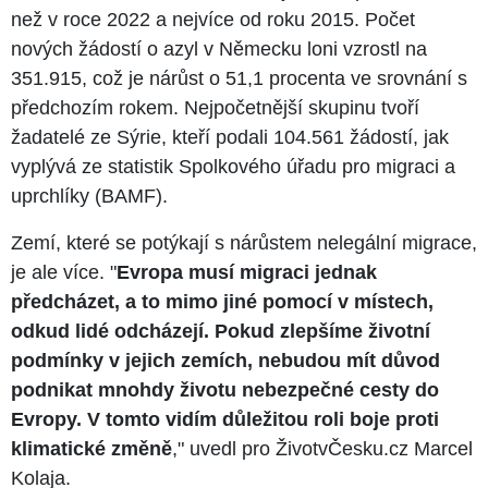
než v roce 2022 a nejvíce od roku 2015. Počet
nových žádostí o azyl v Německu loni vzrostl na
351.915, což je nárůst o 51,1 procenta ve srovnání s
předchozím rokem. Nejpočetnější skupinu tvoří
žadatelé ze Sýrie, kteří podali 104.561 žádostí, jak
vyplývá ze statistik Spolkového úřadu pro migraci a
uprchlíky (BAMF).
Zemí, které se potýkají s nárůstem nelegální migrace,
je ale více. "
Evropa musí migraci jednak
předcházet, a to mimo jiné pomocí v místech,
odkud lidé odcházejí. Pokud zlepšíme životní
podmínky v jejich zemích, nebudou mít důvod
podnikat mnohdy životu nebezpečné cesty do
Evropy. V tomto vidím důležitou roli boje proti
klimatické změně
," uvedl pro ŽivotvČesku.cz Marcel
Kolaja.