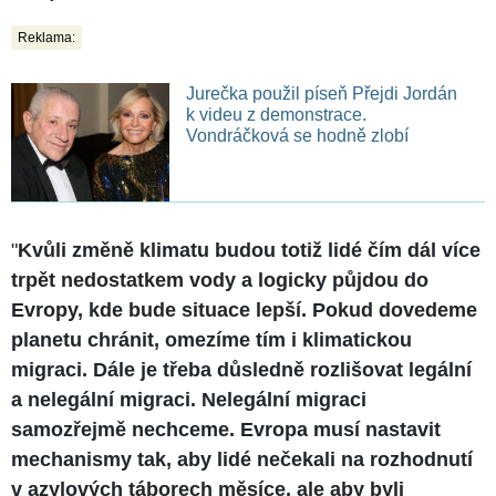
Reklama:
Jurečka použil píseň Přejdi Jordán
k videu z demonstrace.
Vondráčková se hodně zlobí
"
Kvůli změně klimatu budou totiž lidé čím dál více
trpět nedostatkem vody a logicky půjdou do
Evropy, kde bude situace lepší. Pokud dovedeme
planetu chránit, omezíme tím i klimatickou
migraci. Dále je třeba důsledně rozlišovat legální
a nelegální migraci. Nelegální migraci
samozřejmě nechceme. Evropa musí nastavit
mechanismy tak, aby lidé nečekali na rozhodnutí
v azylových táborech měsíce, ale aby byli