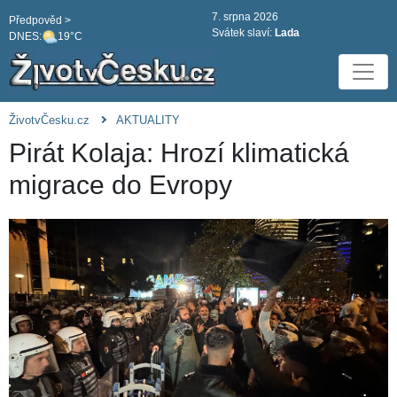
7. srpna 2026
Předpověd >
Svátek slaví:
Lada
DNES:
19°C
ŽivotvČesku.cz
AKTUALITY
Pirát Kolaja: Hrozí klimatická
migrace do Evropy