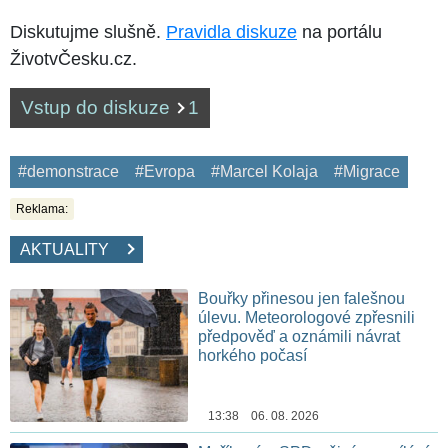
Diskutujme slušně.
Pravidla diskuze
na portálu
ŽivotvČesku.cz.
Vstup do diskuze
1
#demonstrace
#Evropa
#Marcel Kolaja
#Migrace
Reklama:
AKTUALITY
Bouřky přinesou jen falešnou
úlevu. Meteorologové zpřesnili
předpověď a oznámili návrat
horkého počasí
13:38 06. 08. 2026