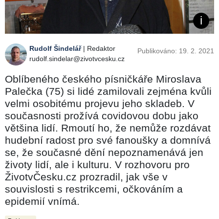
Rudolf Šindelář
| Redaktor
Publikováno: 19. 2. 2021
rudolf.sindelar@zivotvcesku.cz
Oblíbeného českého písničkáře Miroslava
Palečka (75) si lidé zamilovali zejména kvůli
velmi osobitému projevu jeho skladeb. V
současnosti prožívá covidovou dobu jako
většina lidí. Rmoutí ho, že nemůže rozdávat
hudební radost pro své fanoušky a domnívá
se, že současné dění nepoznamenává jen
životy lidí, ale i kulturu. V rozhovoru pro
ŽivotvČesku.cz prozradil, jak vše v
souvislosti s restrikcemi, očkováním a
epidemií vnímá.