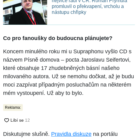
nejvíce řádí v ČR: Roman Prymula
promluvil o překvapení, vrcholu a
nástupu chřipky
Co pro fanoušky do budoucna plánujete?
Koncem minulého roku mi u Supraphonu vyšlo CD s
názvem Písně domova – pocta Jaroslavu Seifertovi,
které obsahuje 17 zhudebněných básní našeho
milovaného autora. Už se nemohu dočkat, až je budu
moci zazpívat případným posluchačům na některém
mém vystoupení. Už aby to bylo.
Reklama:
Diskutujme slušně.
Pravidla diskuze
na portálu