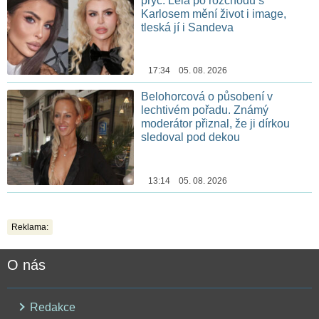
pryč. Lela po rozchodu s
Karlosem mění život i image,
tleská jí i Sandeva
17:34 05. 08. 2026
Belohorcová o působení v
lechtivém pořadu. Známý
moderátor přiznal, že ji dírkou
sledoval pod dekou
13:14 05. 08. 2026
Reklama:
O nás
Redakce