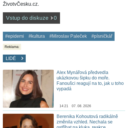
ŽivotvČesku.cz.
Vstup do diskuze
0
#epidemi
#kultura
#Miroslav Paleček
#písničkář
Reklama:
LIDÉ
Alex Mynářová předvedla
ukázkovou šipku do moře.
Fanoušci reagují na to, jak u toho
vypadá
14:21 07. 08. 2026
Berenika Kohoutová radikálně
změnila vzhled. Nechala se
ostříhat na kluka, reakce