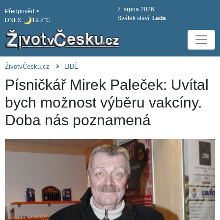
7. srpna 2026
Předpověd >
Svátek slaví:
Lada
DNES:
19.8°C
ŽivotvČesku.cz
LIDÉ
Písničkář Mirek Paleček: Uvítal
bych možnost výběru vakcíny.
Doba nás poznamená