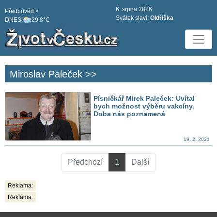
6. srpna 2026
Předpověd >
Svátek slaví:
Oldřiška
DNES:
29.8°C
Miroslav Paleček >>
Písničkář Mirek Paleček: Uvítal
bych možnost výběru vakcíny.
Doba nás poznamená
19. 2. 2021
Předchozí
1
Další
Reklama:
Reklama: