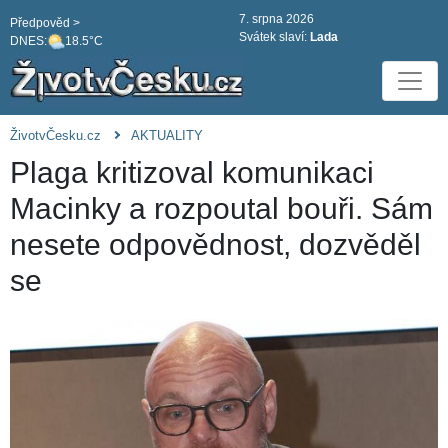
7. srpna 2026
Předpověd >
Svátek slaví:
Lada
DNES:
18.5°C
ŽivotvČesku.cz
AKTUALITY
Plaga kritizoval komunikaci
Macinky a rozpoutal bouři. Sám
nesete odpovědnost, dozvěděl
se