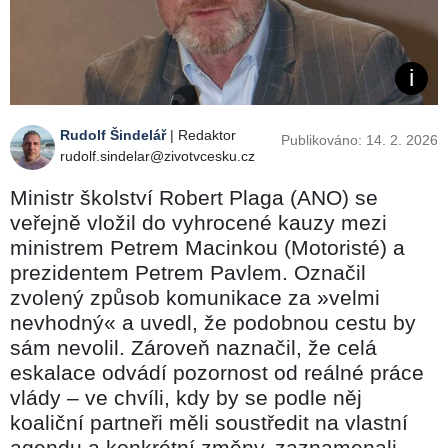
Rudolf Šindelář
| Redaktor
Publikováno: 14. 2. 2026
rudolf.sindelar@zivotvcesku.cz
Ministr školství Robert Plaga (ANO) se
veřejně vložil do vyhrocené kauzy mezi
ministrem Petrem Macinkou (Motoristé) a
prezidentem Petrem Pavlem. Označil
zvolený způsob komunikace za »velmi
nevhodný« a uvedl, že podobnou cestu by
sám nevolil. Zároveň naznačil, že celá
eskalace odvádí pozornost od reálné práce
vlády – ve chvíli, kdy by se podle něj
koaliční partneři měli soustředit na vlastní
agendu a konkrétní změny, zaznamenali