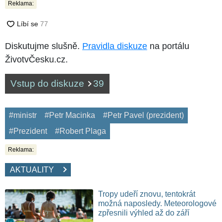
Reklama:
Diskutujme slušně.
Pravidla diskuze
na portálu
ŽivotvČesku.cz.
Vstup do diskuze
39
#ministr
#Petr Macinka
#Petr Pavel (prezident)
#Prezident
#Robert Plaga
Reklama:
AKTUALITY
Tropy udeří znovu, tentokrát
možná naposledy. Meteorologové
zpřesnili výhled až do září