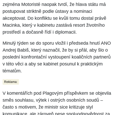
zejména Motoristé naopak tvrdí, že hlava státu má
postupovat striktně podle ústavy a nominaci
akceptovat. Do konfliktu se kvůli tomu dostal právě
Macinka, který v kabinetu zastává resort životního
prostředí a dočasně řídí i diplomacii.
Minulý týden se do sporu vložil i předseda hnutí ANO
Andrej Babiš, který naznačil, že by si přál, aby šlo o
poslední konfrontační vystoupení koaličních partnerů
v této věci a aby se kabinet posunul k praktickým
tématům.
Reklama:
V komentářích pod Plagovým příspěvkem se objevila
směs souhlasu, výtek i ostrých osobních soudů –
často s motivem, že ministr sice kritizuje styl
komunikace, ale zároveň nese spoluodpovědnost za