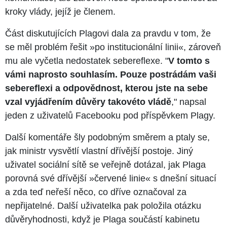
kroky vlády, jejíž je členem.
Část diskutujících Plagovi dala za pravdu v tom, že
se měl problém řešit »po institucionální linii«, zároveň
mu ale vyčetla nedostatek sebereflexe. "
V tomto s
vámi naprosto souhlasím. Pouze postrádám vaši
sebereflexi a odpovědnost, kterou jste na sebe
vzal vyjádřením důvěry takovéto vládě
," napsal
jeden z uživatelů Facebooku pod příspěvkem Plagy.
Další komentáře šly podobným směrem a ptaly se,
jak ministr vysvětlí vlastní dřívější postoje. Jiný
uživatel sociální sítě se veřejně dotázal, jak Plaga
porovná své dřívější »červené linie« s dnešní situací
a zda teď neřeší něco, co dříve označoval za
nepřijatelné. Další uživatelka pak položila otázku
důvěryhodnosti, když je Plaga součástí kabinetu