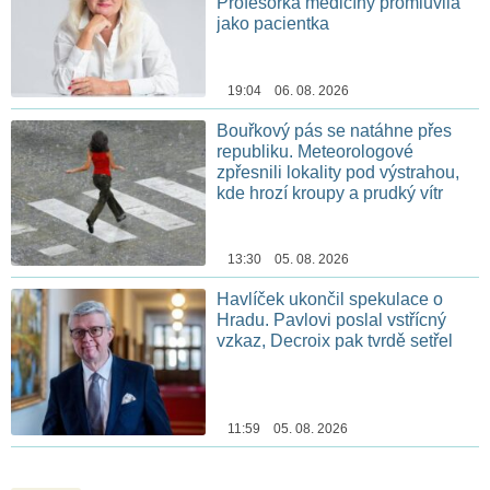
Profesorka medicíny promluvila
jako pacientka
19:04 06. 08. 2026
Bouřkový pás se natáhne přes
republiku. Meteorologové
zpřesnili lokality pod výstrahou,
kde hrozí kroupy a prudký vítr
13:30 05. 08. 2026
Havlíček ukončil spekulace o
Hradu. Pavlovi poslal vstřícný
vzkaz, Decroix pak tvrdě setřel
11:59 05. 08. 2026