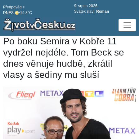
9. srpna 2026
Předpověd >
Svátek slaví:
Roman
DNES:
19.8°C
Po boku Semira v Kobře 11
vydržel nejdéle. Tom Beck se
dnes věnuje hudbě, zkrátil
vlasy a šediny mu sluší