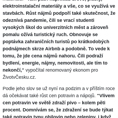
elektroinstalační materiály a vše, co se využívá ve
stavbách. Růst nájmů podpoří také skutečnost, že
odeznívá pandemie, čili se vrací studenti
vysokých škol do univerzitních měst a zároveň
pomalu ožívá turistický ruch. Obnovuje se
poptávka zahraničních turistů po krátkodobých
podnájmech skrze Airbnb a podobně. To vede k
tomu, že jde cena nájmů nahoru. Čili podraží
bydlení, energie, nájmy, nemovitosti, ale tím to
nekončí,"
vypočítal renomovaný ekonom pro
ŽivotvČesku.cz.
Podle jeho slov se už nyní na podzim a v příštím roce
dá očekávat také růst cen potravin a nápojů.
"Vlivem
cen potravin ve světě zdraží pivo – kolem pěti
procent. Domnívám se, že zdražení se bude týkat
také potravin typu obilovin nebo zeleniny, i když