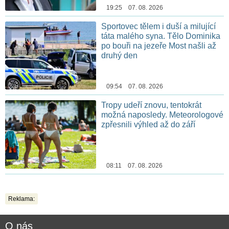
19:25 07. 08. 2026
Sportovec tělem i duší a milující
táta malého syna. Tělo Dominika
po bouři na jezeře Most našli až
druhý den
09:54 07. 08. 2026
Tropy udeří znovu, tentokrát
možná naposledy. Meteorologové
zpřesnili výhled až do září
08:11 07. 08. 2026
Reklama:
O nás