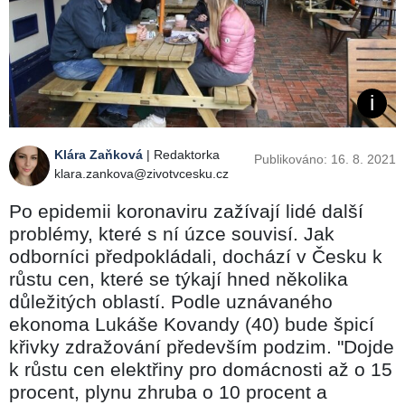
Klára Zaňková
| Redaktorka
Publikováno: 16. 8. 2021
klara.zankova@zivotvcesku.cz
Po epidemii koronaviru zažívají lidé další
problémy, které s ní úzce souvisí. Jak
odborníci předpokládali, dochází v Česku k
růstu cen, které se týkají hned několika
důležitých oblastí. Podle uznávaného
ekonoma Lukáše Kovandy (40) bude špicí
křivky zdražování především podzim. "Dojde
k růstu cen elektřiny pro domácnosti až o 15
procent, plynu zhruba o 10 procent a