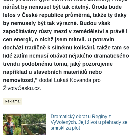
nárůst by nemusel být tak citelný. Úroda bude
letos v České republice průměrná, takže ty tlaky
by nemusely být tak výrazné. Budou však
započítávány růsty mezd v zemědělství a právě i
cen energií, o nichž jsem mluvil. U potravin
dochází tradičně k silnému kolísání, takže tam se
lidé zatím nemusí obávat nějakého dramatického
trendu podobnému tomu, jaký pozorujeme
například u stavebních materiálů nebo
nemovitostí,"
dodal Lukáš Kovanda pro
ŽivotvČesku.cz.
Reklama:
Dramatický obrat u Reginy z
VyVolených. Její život u přehrady se
smrskl za plot