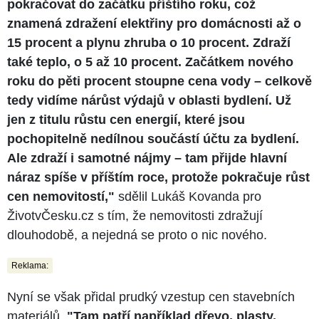
pokračovat do začátku příštího roku, což
znamená zdražení elektřiny pro domácnosti až o
15 procent a plynu zhruba o 10 procent. Zdraží
také teplo, o 5 až 10 procent. Začátkem nového
roku do pěti procent stoupne cena vody – celkově
tedy vidíme nárůst výdajů v oblasti bydlení. Už
jen z titulu růstu cen energií, které jsou
pochopitelně nedílnou součástí účtu za bydlení.
Ale zdraží i samotné nájmy – tam přijde hlavní
náraz spíše v příštím roce, protože pokračuje růst
cen nemovitostí,"
sdělil Lukáš Kovanda pro
ŽivotvČesku.cz s tím, že nemovitosti zdražují
dlouhodobě, a nejedná se proto o nic nového.
Reklama:
Nyní se však přidal prudký vzestup cen stavebních
materiálů.
"Tam patří například dřevo, plasty,