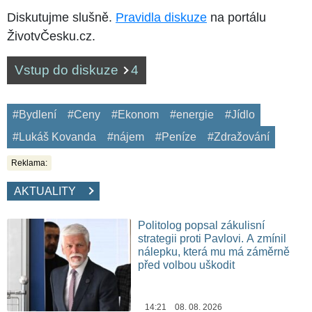
Diskutujme slušně.
Pravidla diskuze
na portálu
ŽivotvČesku.cz.
Vstup do diskuze
4
#Bydlení
#Ceny
#Ekonom
#energie
#Jídlo
#Lukáš Kovanda
#nájem
#Peníze
#Zdražování
Reklama:
AKTUALITY
Politolog popsal zákulisní
strategii proti Pavlovi. A zmínil
nálepku, která mu má záměrně
před volbou uškodit
14:21 08. 08. 2026