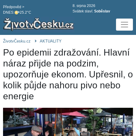
8. srpna 2026
Předpověd >
Svátek slaví:
Soběslav
DNES:
25.2°C
ŽivotvČesku.cz
AKTUALITY
Po epidemii zdražování. Hlavní
náraz přijde na podzim,
upozorňuje ekonom. Upřesnil, o
kolik půjde nahoru pivo nebo
energie