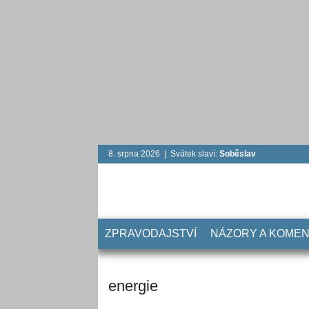
8. srpna 2026 | Svátek slaví:
Soběslav
ZPRAVODAJSTVÍ
NÁZORY A KOME
energie