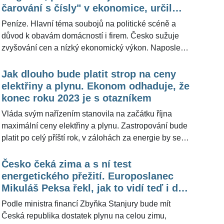
růstu.
čarování s čísly" v ekonomice, určil
u většiny odběratelů. Situaci v rozhovoru pro
odborník diagnózu země
ŽivotvČesku.cz více rozebral bývalý dvojnásobný
Peníze. Hlavní téma soubojů na politické scéně a
ministr Karel Havlíček.
důvod k obavám domácností i firem. Česko sužuje
zvyšování cen a nízký ekonomický výkon. Naposledy
vyděsila spotřebitele vidina zdražení energií o desítky
procent v příštím roce. Ekonom Martin Zeman z
Jak dlouho bude platit strop na ceny
Vysoké školy ekonomické v Praze pro ŽivotvČesku.cz
elektřiny a plynu. Ekonom odhaduje, že
upozornil, že republika se potácí mezi stagnací a
konec roku 2023 je s otazníkem
recesí a lidé mají obavy z budoucnosti, což
Vláda svým nařízením stanovila na začátku října
hospodářství dál v důsledku podráží nohy.
maximální ceny elektřiny a plynu. Zastropování bude
platit po celý příští rok, v zálohách za energie by se
mělo opatření projevit již během listopadu. Redakce
ŽivotvČesku.cz se dotázala poradce premiéra a
Česko čeká zima a s ní test
ekonoma Štěpána Křečka, zda uplatnění stropu cen
energetického přežití. Europoslanec
do konce roku 2023 je finální. Z jeho odpovědi
Mikuláš Peksa řekl, jak to vidí teď i do
vyplynulo, že rozhodovat o dalším prodloužení bude
budoucna
Podle ministra financí Zbyňka Stanjury bude mít
situace na energetickém trhu.
Česká republika dostatek plynu na celou zimu,