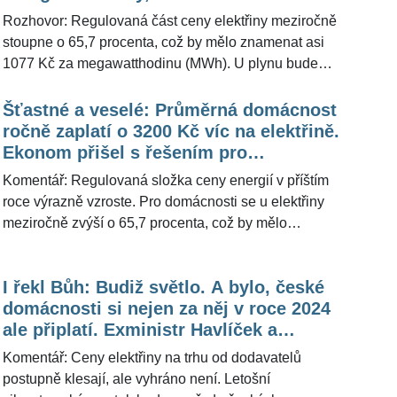
o výklad ekonomické situace republiky. Vláda bude
Rozhovor: Regulovaná část ceny elektřiny meziročně
mluvit o zlepšení, opozice o dramatu. Občan,
stoupne o 65,7 procenta, což by mělo znamenat asi
prožívající realitu, bude lapat po dechu.
1077 Kč za megawatthodinu (MWh). U plynu bude
regulovaná složka vyšší o 38,8 procenta, což je nárůst
o 125 Kč za MWh. Oznámil to ve čtvrtek Energetický
Šťastné a veselé: Průměrná domácnost
regulační úřad (ERÚ). Bývalý dvojnásobný ministr
ročně zaplatí o 3200 Kč víc na elektřině.
Karel Havlíček v krátkém rozhovoru pro
Ekonom přišel s řešením pro
ŽivotvČesku.cz uvedl, o kolik si reálně lidé a firmy
nízkopříjmové domácnosti
Komentář: Regulovaná složka ceny energií v příštím
připlatí.
roce výrazně vzroste. Pro domácnosti se u elektřiny
meziročně zvýší o 65,7 procenta, což by mělo
znamenat asi 1077 Kč za megawatthodinu (MWh) víc.
Průměrná domácnost, která podle dat energetických
I řekl Bůh: Budiž světlo. A bylo, české
společností spotřebuje kolem tří MWh za rok, tak v
domácnosti si nejen za něj v roce 2024
příštím roce za regulovanou část elektřiny zaplatí
ale připlatí. Exministr Havlíček a
zhruba o 3232 Kč navíc. U plynu bude regulovaná
ekonom Studnička řekli, kolik to bude
složka vyšší o 38,8 procenta, což je nárůst asi o 125
Komentář: Ceny elektřiny na trhu od dodavatelů
stát
Kč za MWh. Ještě výrazněji regulovaná složka
postupně klesají, ale vyhráno není. Letošní
stoupne u velkých odběratelů. Podle Energetického