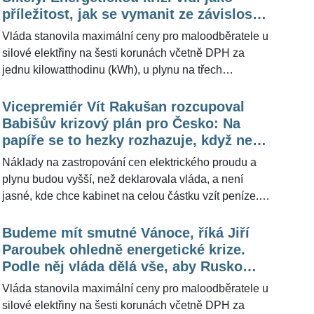
pozic ve službách, dělnických nebo technických
příležitost, jak se vymanit ze závislosti
pozic. Vyplývá to z ankety mezi zástupci podniků, tedy
na tom, jak se Putin vyspí
Vláda stanovila maximální ceny pro maloodběratele u
Hospodářskou komorou, Svazem průmyslu dopravy a
silové elektřiny na šesti korunách včetně DPH za
Asociací malých a středních podniků. Redakce
jednu kilowatthodinu (kWh), u plynu na třech
ŽivotvČesku.cz oslovila ekonoma Lukáše Kovandu,
korunách za kWh. Vliv na výši záloh bude mít cenový
jaký vývoj ohledně cen energií předpokládá pro rok
strop od listopadu, stát na opatření dá maximálně 130
Vicepremiér Vít Rakušan rozcupoval
2023. Podle něj situace bude méně příznivá než
miliard korun. Redakce ŽivotvČesku.cz oslovila
Babišův krizový plán pro Česko: Na
letos, a to z důvodu, že ruský plyn patrně nebude,
vicepremiéra a ministra vnitra Víta Rakušana (43) s
papíře se to hezky rozhazuje, když není
čímž nedojde k naplnění zásobníků.
dotazem, zda podle něj dojde k znovuobnovení
zodpovědnost, uvedl
Náklady na zastropování cen elektrického proudu a
dodávek ruského plynu. Ve své odpovědi zmínil, že
plynu budou vyšší, než deklarovala vláda, a není
současná krize může být i přes negativní dopady
jasné, kde chce kabinet na celou částku vzít peníze.
vnímána jako výzva, zároveň se zastal ministra
Shodli se na tom analytici, které oslovila ČTK, s tím,
průmyslu a obchodu Jozefa Síkely (55), který jeho
že dopady zastropování budou zásadní pro rozpočet
Budeme mít smutné Vánoce, říká Jiří
pohledem dokázal rychle reagovat na silně rizikovou
příštího roku. Dopady vyčíslil v pondělí večer ministr
Paroubek ohledně energetické krize.
situaci v rámci energetické krize.
financí Zbyněk Stanjura (58) na maximálně 130
Podle něj vláda dělá vše, aby Rusko
miliard korun. Stát na náklady použije podle Stanjury
neobnovilo dodávky plynu
Vláda stanovila maximální ceny pro maloodběratele u
mobilizované příjmy ze všech státních firem,
silové elektřiny na šesti korunách včetně DPH za
připravovanou daň z neočekávaných zisků a příjmy z