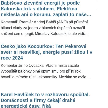
Babišovo zlevnění energií je podle
Vyhled
Kalouska trik s dluhem. Elektřina
neklesla ani o korunu, zaplatí to naše
děti
Komentář: Premiér Andrej Babiš (ANO) při půlroční
bilanci vlády za jeden z hlavních úspěchů označil
snížení cen energií. Miroslav Kalousek to ale vidí
úplně jinak. Bývalý ministr financí a komentátor pro
ŽivotvČesku.cz uvedl, že elektřina podle něj
Česko jako Kocourkov: Ten Pekarové
nezlevnila, vláda pouze přesunula část současných
svetr si nesvlíkej, energie pustí žilou i v
plateb do státního dluhu. A ten podle něj nakonec
roce 2024
zaplatí budoucí generace i s úroky.
Komentář Jiřího Ovčáčka: Vládní místa začala
vypouštět balonky plné optimismu pro příští rok,
hovoří o mírném růstu ekonomiky. Mezitím se ovšem
valí zprávy o zdražení energií, vodného a stočného,
jízdného nebo potravin. Pro domácnosti to značí dál
Karel Havlíček to v rozhovoru spočítal.
škrtit výdaje. A v případě vytápění mít v pohotovostním
Domácnosti a firmy čekají drahé
režimu pověstný svetr Markéty Pekarové Adamové. V
energetické časy, říká
každém případě lze v roce 2024 očekávat politický boj