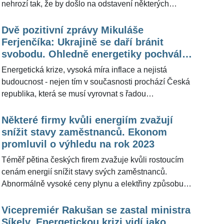
nehrozí tak, že by došlo na odstavení některých
provozů, zřejmě by se situace neměla dostat ani do
scénáře, ve kterém by hrozilo přídělové hospodaření.
Dvě pozitivní zprávy Mikuláše
Zásobníky plynu jsou naplněné téměř z 95 procent,
Ferjenčíka: Ukrajině se daří bránit
uvedl ve středu ve Sněmovně. Pro ŽivotvČesku.cz na
svobodu. Ohledně energetiky pochválil
dotaz europoslanec Mikuláš Peksa (36) odhadl
Ivana Bartoše
Energetická krize, vysoká míra inflace a nejistá
bruselskou optikou, jak to bude v Česku s energiemi
budoucnost - nejen tím v současnosti prochází Česká
do dalšího období.
republika, která se musí vyrovnat s řadou
nepříznivých ukazatelů. Redakce ŽivotvČesku.cz
oslovila ekonomického experta Pirátů Mikuláše
Některé firmy kvůli energiím zvažují
Ferjenčíka (35) s dotazem, jak současnou situaci
snížit stavy zaměstnanců. Ekonom
vnímá a zda v dalších měsících vidí zlepšení situace,
promluvil o výhledu na rok 2023
která pro řadu českých domácností je ekonomicky
Téměř pětina českých firem zvažuje kvůli rostoucím
značně nekomfortní. Z jeho slov vyplynulo, že vše v
cenám energií snížit stavy svých zaměstnanců.
dalších měsících se bude odvíjet od situace v rámci
Abnormálně vysoké ceny plynu a elektřiny způsobují
rusko-ukrajinského vojenského konfliktu.
potíže zejména podnikům v energeticky náročných
odvětvích, jako jsou pekárny, sklárny nebo hutě.
Vicepremiér Rakušan se zastal ministra
Propouštění by se mělo týkat hlavně administrativních
Síkely. Energetickou krizi vidí jako