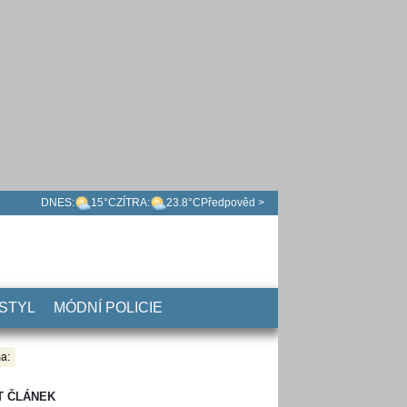
DNES:
15°C
ZÍTRA:
23.8°C
Předpověd >
 STYL
MÓDNÍ POLICIE
a:
T ČLÁNEK