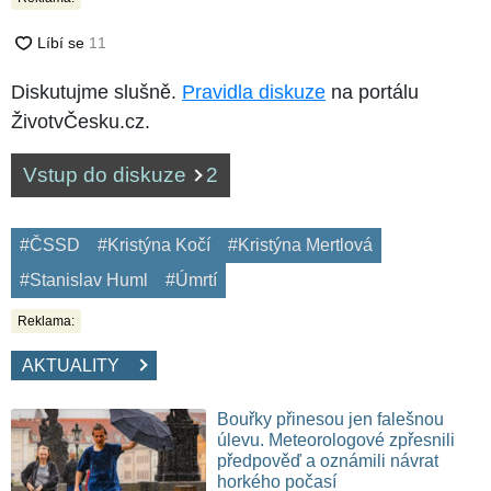
Diskutujme slušně.
Pravidla diskuze
na portálu
ŽivotvČesku.cz.
Vstup do diskuze
2
#ČSSD
#Kristýna Kočí
#Kristýna Mertlová
#Stanislav Huml
#Úmrtí
Reklama:
AKTUALITY
Bouřky přinesou jen falešnou
úlevu. Meteorologové zpřesnili
předpověď a oznámili návrat
horkého počasí