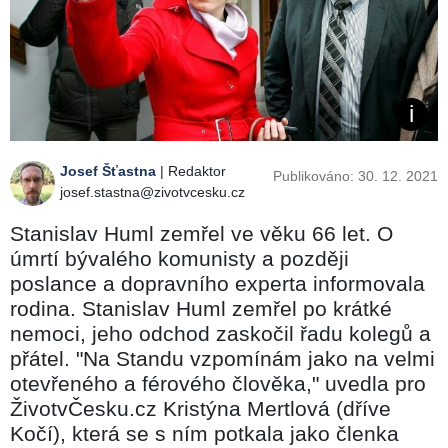
Josef Šťastna
| Redaktor
Publikováno: 30. 12. 2021
josef.stastna@zivotvcesku.cz
Stanislav Huml zemřel ve věku 66 let. O
úmrtí bývalého komunisty a později
poslance a dopravního experta informovala
rodina. Stanislav Huml zemřel po krátké
nemoci, jeho odchod zaskočil řadu kolegů a
přátel. "Na Standu vzpomínám jako na velmi
otevřeného a férového člověka," uvedla pro
ŽivotvČesku.cz Kristýna Mertlová (dříve
Kočí), která se s ním potkala jako členka