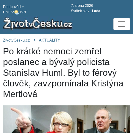
7. srpna 2026
Předpověd >
Svátek slaví:
Lada
DNES:
19°C
ŽivotvČesku.cz
AKTUALITY
Po krátké nemoci zemřel
poslanec a bývalý policista
Stanislav Huml. Byl to férový
člověk, zavzpomínala Kristýna
Mertlová