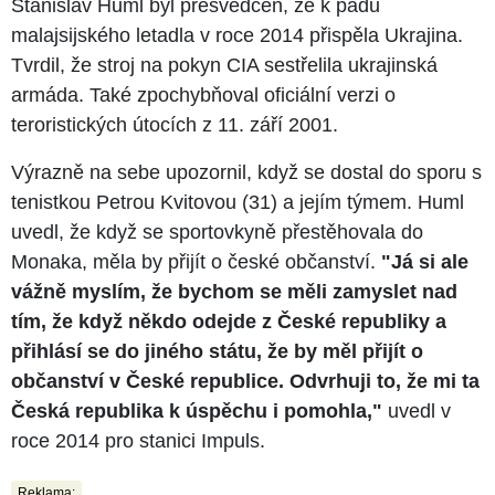
Stanislav Huml byl přesvědčen, že k pádu
malajsijského letadla v roce 2014 přispěla Ukrajina.
Tvrdil, že stroj na pokyn CIA sestřelila ukrajinská
armáda. Také zpochybňoval oficiální verzi o
teroristických útocích z 11. září 2001.
Výrazně na sebe upozornil, když se dostal do sporu s
tenistkou Petrou Kvitovou (31) a jejím týmem. Huml
uvedl, že když se sportovkyně přestěhovala do
Monaka, měla by přijít o české občanství.
"Já si ale
vážně myslím, že bychom se měli zamyslet nad
tím, že když někdo odejde z České republiky a
přihlásí se do jiného státu, že by měl přijít o
občanství v České republice. Odvrhuji to, že mi ta
Česká republika k úspěchu i pomohla,"
uvedl v
roce 2014 pro stanici Impuls.
Reklama: