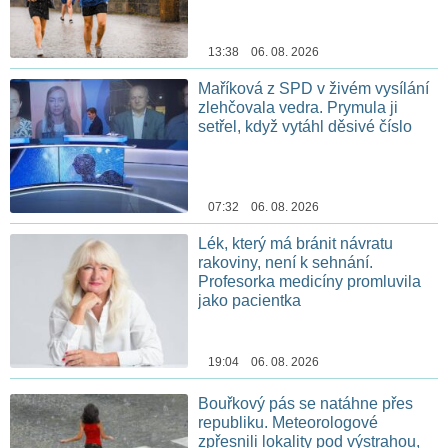
13:38 06. 08. 2026
Maříková z SPD v živém vysílání
zlehčovala vedra. Prymula ji
setřel, když vytáhl děsivé číslo
07:32 06. 08. 2026
Lék, který má bránit návratu
rakoviny, není k sehnání.
Profesorka medicíny promluvila
jako pacientka
19:04 06. 08. 2026
Bouřkový pás se natáhne přes
republiku. Meteorologové
zpřesnili lokality pod výstrahou,