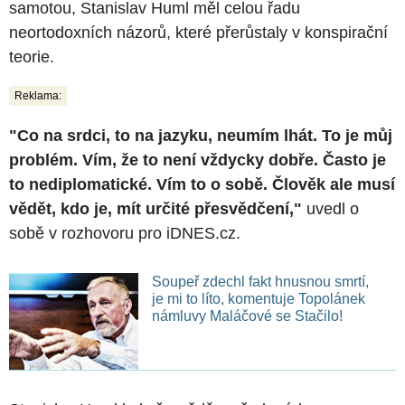
samotou, Stanislav Huml měl celou řadu
neortodoxních názorů, které přerůstaly v konspirační
teorie.
Reklama:
"Co na srdci, to na jazyku, neumím lhát. To je můj
problém. Vím, že to není vždycky dobře. Často je
to nediplomatické. Vím to o sobě. Člověk ale musí
vědět, kdo je, mít určité přesvědčení,"
uvedl o
sobě v rozhovoru pro iDNES.cz.
Soupeř zdechl fakt hnusnou smrtí,
je mi to líto, komentuje Topolánek
námluvy Maláčové se Stačilo!