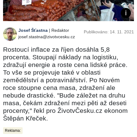
Josef Šťastna
| Redaktor
Publikováno: 14. 11. 2021
josef.stastna@zivotvcesku.cz
Rostoucí inflace za říjen dosáhla 5,8
procenta. Stoupají náklady na logistiku,
zdražují energie a roste cena lidské práce.
To vše se projevuje také v oblasti
zemědělství a potravinářství. Po Novém
roce stoupne cena masa, zdražení ale
nebude drastické. "Bude záležet na druhu
masa, čekám zdražení mezi pěti až deseti
procenty," řekl pro ŽivotvČesku.cz ekonom
Štěpán Křeček.
Reklama: