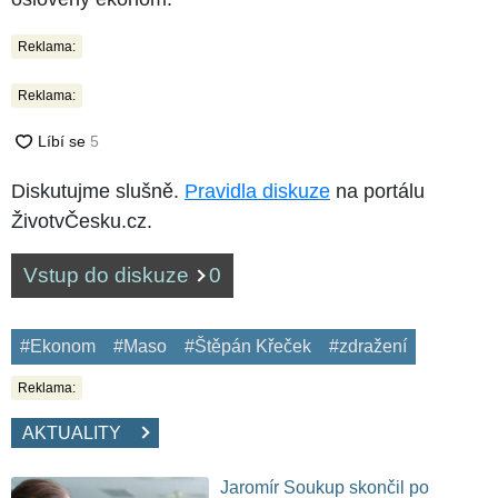
Reklama:
Reklama:
Diskutujme slušně.
Pravidla diskuze
na portálu
ŽivotvČesku.cz.
Vstup do diskuze
0
#Ekonom
#Maso
#Štěpán Křeček
#zdražení
Reklama:
AKTUALITY
Jaromír Soukup skončil po