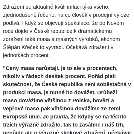
Zdražení se aktuálně kvůli inflaci týká všeho,
zjednodušeně řečeno, na co člověk v prodejní výloze
podívá. I když se objevují spekulace, že po Novém
roce dojde v České republice k dramatickému
zdražení také masa a masných výrobků, ekonom
Štěpán Křeček to vyvrací. Očekává zdražení v
jednotkách procent.
"Ceny masa narůstají, je to ale v procentech,
nikoliv v řádech desítek procent. Pořád platí
skutečnost, že Česká republika není soběstačná v
produkci masa, je nutné ho dovážet. Drůbeží
maso dovážíme většinou z Polska, hovězí a
vepřové maso pak většinou dovážíme ze zemí
Evropské unie. Je pravda, že kdyby se na těchto
trzích výrazně zdražilo, tak to zasáhne i náš trh,
nepůjde ale o výrazné skokové zdražení, očekával