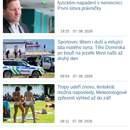
fyzickém napadení v nemocnici.
První slova právničky
19:25 07. 08. 2026
Sportovec tělem i duší a milující
táta malého syna. Tělo Dominika
po bouři na jezeře Most našli až
druhý den
09:54 07. 08. 2026
Tropy udeří znovu, tentokrát
možná naposledy. Meteorologové
zpřesnili výhled až do září
08:11 07. 08. 2026