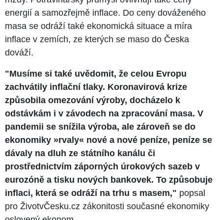
energií a samozřejmě inflace. Do ceny dováženého
masa se odráží také ekonomická situace a míra
inflace v zemích, ze kterých se maso do Česka
dováží.
"Musíme si také uvědomit, že celou Evropu
zachvátily inflační tlaky. Koronavirová krize
způsobila omezování výroby, docházelo k
odstávkám i v závodech na zpracování masa. V
pandemii se snížila výroba, ale zároveň se do
ekonomiky »rvaly« nové a nové peníze, peníze se
dávaly na dluh ze státního kanálu či
prostřednictvím záporných úrokových sazeb v
eurozóně a tisku nových bankovek. To způsobuje
inflaci, která se odráží na trhu s masem,"
popsal
pro ŽivotvČesku.cz zákonitosti současné ekonomiky
oslovený ekonom.