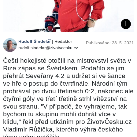
Rudolf Šindelář
| Redaktor
Publikováno: 28. 5. 2021
rudolf.sindelar@zivotvcesku.cz
Čeští hokejisté otočili na mistrovství světa v
Rize zápas se Švédskem. Podařilo se jim
přehrát Seveřany 4:2 a udržet si ve šance
ve hře o postup do čtvrtfinále. Národní tým
prohrával po dvou třetinách 0:2, nakonec ale
čtyřmi góly ve třetí třetině strhl vítězství na
svou stranu. "V případě, že vyhrajeme, tak
bychom tu skupinu mohli dohrát více v
klidu," řekl před utkáním pro ŽivotvČesku.cz
Vladimír Růžička, kterého výhra českého
týmu velmi potěšila.