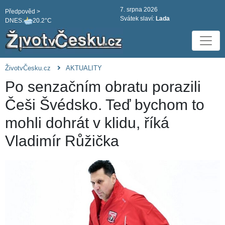
7. srpna 2026
Předpověd >
Svátek slaví:
Lada
DNES:
20.2°C
ŽivotvČesku.cz
AKTUALITY
Po senzačním obratu porazili
Češi Švédsko. Teď bychom to
mohli dohrát v klidu, říká
Vladimír Růžička