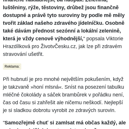
luštěniny, rýže, těstoviny, drůbež jsou finančně
dostupné a právě tyto suroviny by podle mě měly
tvořit základ našeho zdravého jídelníčku. Osobně
také dávám přednost sezónní a lokální zelenině,
která je vždy cenově výhodnější,
" popsala Viktorie
Hrazdílková pro ŽivotvČesku.cz, jak lze při zdravém
stravování ušetřit.
Reklama:
Při hubnutí je pro mnohé největším pokušením, když
je takzvaně »honí mlsná«. Sníst na posezení tabulku
mléčné čokolády a sáček brambůrek v pořádku není,
čas od času si zahřešit ale ničemu neškodí. Nejlepší
je si sladkou dobrotu vyrobit ze zdravých surovin.
"
Samozřejmě chuť si zamlsat má občas každý, ale