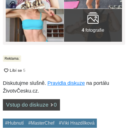
4
fotografie
Reklama:
Diskutujme slušně.
Pravidla diskuze
na portálu
ŽivotvČesku.cz.
Vstup do diskuze
0
#Hubnutí
#MasterChef
#Viki Hrazdílková