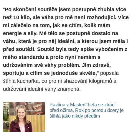
"
Po skončení soutěže jsem postupně zhubla více
než 10 kilo, ale váha pro mě není rozhodující. Více
mi záleželo na tom, jak se cítím, kolik mám
energie a síly. Mé tělo se postupně dostalo na
váhu, která je pro něj ideální, a kterou jsem měla i
před soutěží. Soutěž byla tedy spíše vybočením z
mého standardu a proto nyní nemám s
udržováním své váhy problém. Jím zdravě,
sportuju a cítím se jednoduše skvěle,
" popsala
štíhlá kuchařka, co pro ni shazování kilogramů a
udržování ideální váhy znamená.
Pavlína z MasterChefa se ztrácí
před očima. Rok po porodu dcery je
štíhlá jako nikdy předtím