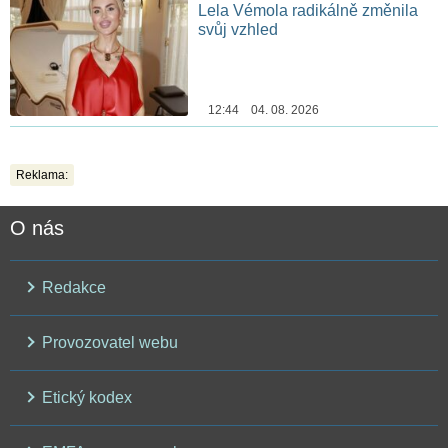
Lela Vémola radikálně změnila
svůj vzhled
12:44 04. 08. 2026
Reklama:
O nás
Redakce
Provozovatel webu
Etický kodex