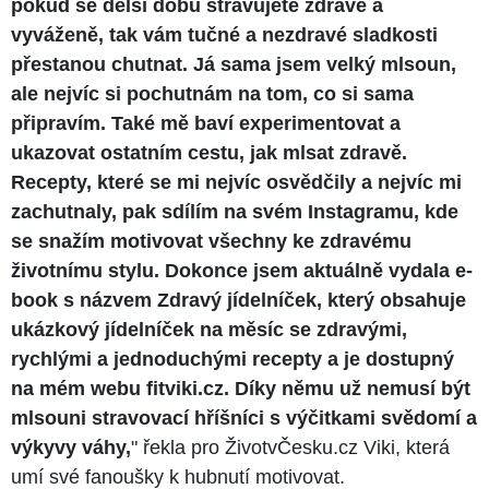
pokud se delší dobu stravujete zdravě a
vyváženě, tak vám tučné a nezdravé sladkosti
přestanou chutnat. Já sama jsem velký mlsoun,
ale nejvíc si pochutnám na tom, co si sama
připravím. Také mě baví experimentovat a
ukazovat ostatním cestu, jak mlsat zdravě.
Recepty, které se mi nejvíc osvědčily a nejvíc mi
zachutnaly, pak sdílím na svém Instagramu, kde
se snažím motivovat všechny ke zdravému
životnímu stylu. Dokonce jsem aktuálně vydala e-
book s názvem Zdravý jídelníček, který obsahuje
ukázkový jídelníček na měsíc se zdravými,
rychlými a jednoduchými recepty a je dostupný
na mém webu fitviki.cz. Díky němu už nemusí být
mlsouni stravovací hříšníci s výčitkami svědomí a
výkyvy váhy,
" řekla pro ŽivotvČesku.cz Viki, která
umí své fanoušky k hubnutí motivovat.