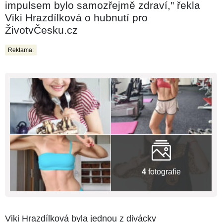
impulsem bylo samozřejmě zdraví," řekla
Viki Hrazdílková o hubnutí pro
ŽivotvČesku.cz
Reklama:
4
fotografie
Viki Hrazdílková byla jednou z divácky