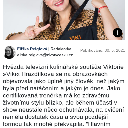
Eliška Reiglová
| Redaktorka
Publikováno: 30. 5. 2021
eliska.reiglova@zivotvcesku.cz
Hvězda televizní kulinářské soutěže Viktorie
»Viki« Hrazdílková se na obrazovkách
objevovala jako úplně jiný člověk, než jakým
byla před natáčením a jakým je dnes. Jako
certifikovaná trenérka má ke zdravému
životnímu stylu blízko, ale během účasti v
show neustále něco ochutnávala, na cvičení
neměla dostatek času a svou pozdější
formou tak mnohé překvapila. "Hlavním