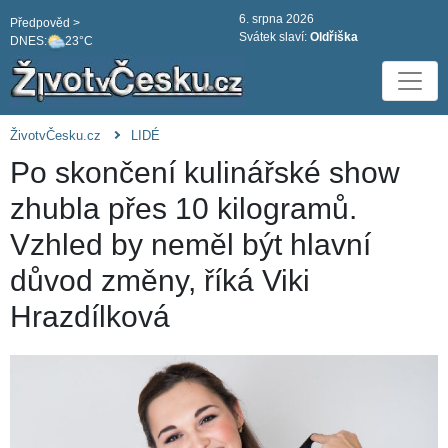
6. srpna 2026
Předpověd >
Svátek slaví:
Oldřiška
DNES:
23°C
ŽivotvČesku.cz
LIDÉ
Po skončení kulinářské show
zhubla přes 10 kilogramů.
Vzhled by neměl být hlavní
důvod změny, říká Viki
Hrazdílková