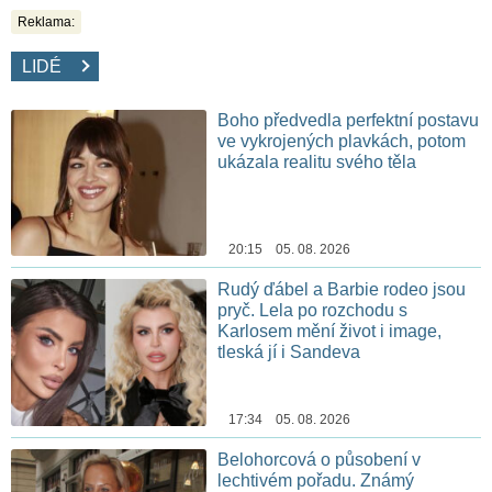
Reklama:
LIDÉ
Boho předvedla perfektní postavu
ve vykrojených plavkách, potom
ukázala realitu svého těla
20:15 05. 08. 2026
Rudý ďábel a Barbie rodeo jsou
pryč. Lela po rozchodu s
Karlosem mění život i image,
tleská jí i Sandeva
17:34 05. 08. 2026
Belohorcová o působení v
lechtivém pořadu. Známý