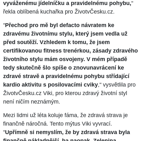
vyváženému jídelníčku a pravidelnému pohybu,
"
řekla oblíbená kuchařka pro ŽivotvČesku.cz.
"
Přechod pro mě byl defacto návratem ke
zdravému životnímu stylu, který jsem vedla už
před soutěží. Vzhledem k tomu, že jsem
certifikovanou fitness trenérkou, zásady zdravého
životního stylu mám osvojeny. V mém případě
tedy skutečně šlo spíše o znovunavrácení ke
zdravé stravě a pravidelnému pohybu střídající
kardio aktivitu s posilovacími cviky
," vysvětlila pro
ŽivotvČesku.cz Viki, pro kterou zdravý životní styl
není ničím neznámým.
Mezi lidmi už léta koluje fáma, že zdravá strava je
finančně náročná. Tento mýtus Viki vyvrací.
"
Upřímně si nemyslím, že by zdravá strava byla
finančně nákladnější, ba naopak. Zelenina,