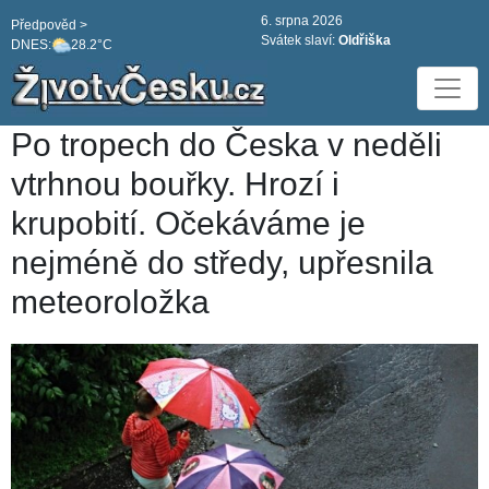
6. srpna 2026
Předpověd >
Svátek slaví:
Oldřiška
DNES:
28.2°C
Po tropech do Česka v neděli
vtrhnou bouřky. Hrozí i
krupobití. Očekáváme je
nejméně do středy, upřesnila
meteoroložka