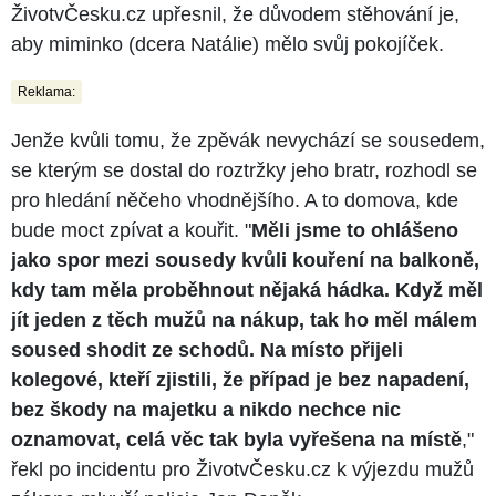
ŽivotvČesku.cz upřesnil, že důvodem stěhování je,
aby miminko (dcera Natálie) mělo svůj pokojíček.
Reklama:
Jenže kvůli tomu, že zpěvák nevychází se sousedem,
se kterým se dostal do roztržky jeho bratr, rozhodl se
pro hledání něčeho vhodnějšího. A to domova, kde
bude moct zpívat a kouřit. "
Měli jsme to ohlášeno
jako spor mezi sousedy kvůli kouření na balkoně,
kdy tam měla proběhnout nějaká hádka. Když měl
jít jeden z těch mužů na nákup, tak ho měl málem
soused shodit ze schodů. Na místo přijeli
kolegové, kteří zjistili, že případ je bez napadení,
bez škody na majetku a nikdo nechce nic
oznamovat, celá věc tak byla vyřešena na místě
,"
řekl po incidentu pro ŽivotvČesku.cz k výjezdu mužů