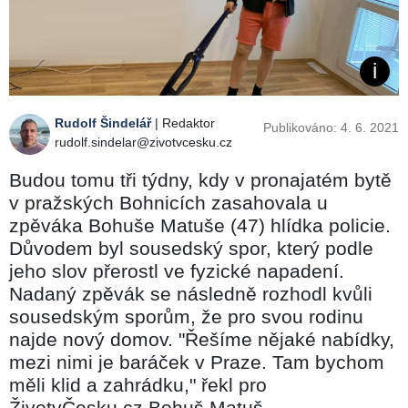
Rudolf Šindelář
| Redaktor
Publikováno: 4. 6. 2021
rudolf.sindelar@zivotvcesku.cz
Budou tomu tři týdny, kdy v pronajatém bytě
v pražských Bohnicích zasahovala u
zpěváka Bohuše Matuše (47) hlídka policie.
Důvodem byl sousedský spor, který podle
jeho slov přerostl ve fyzické napadení.
Nadaný zpěvák se následně rozhodl kvůli
sousedským sporům, že pro svou rodinu
najde nový domov. "Řešíme nějaké nabídky,
mezi nimi je baráček v Praze. Tam bychom
měli klid a zahrádku," řekl pro
ŽivotvČesku.cz Bohuš Matuš.