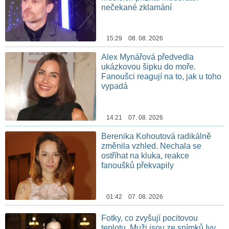
nečekané zklamání
15:29 08. 08. 2026
Alex Mynářová předvedla
ukázkovou šipku do moře.
Fanoušci reagují na to, jak u toho
vypadá
14:21 07. 08. 2026
Berenika Kohoutová radikálně
změnila vzhled. Nechala se
ostříhat na kluka, reakce
fanoušků překvapily
01:42 07. 08. 2026
Fotky, co zvyšují pocitovou
teplotu. Muži jsou ze snímků Ivy