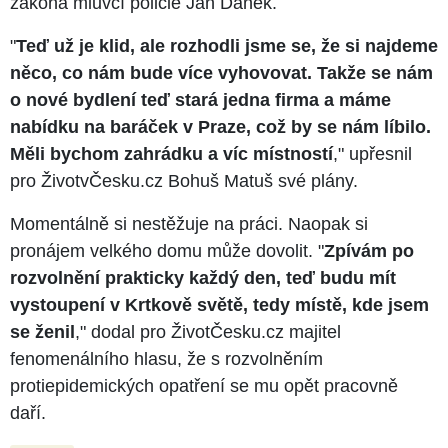
zákona mluvčí policie Jan Daněk.
"
Teď už je klid, ale rozhodli jsme se, že si najdeme
něco, co nám bude více vyhovovat. Takže se nám
o nové bydlení teď stará jedna firma a máme
nabídku na baráček v Praze, což by se nám líbilo.
Měli bychom zahrádku a víc místností
," upřesnil
pro ŽivotvČesku.cz Bohuš Matuš své plány.
Momentálně si nestěžuje na práci. Naopak si
pronájem velkého domu může dovolit. "
Zpívám po
rozvolnění prakticky každý den, teď budu mít
vystoupení v Krtkově světě, tedy místě, kde jsem
se ženil
," dodal pro ŽivotČesku.cz majitel
fenomenálního hlasu, že s rozvolněním
protiepidemických opatření se mu opět pracovně
daří.