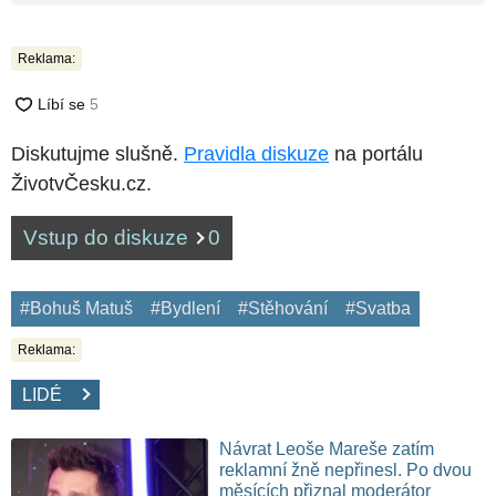
Reklama:
Diskutujme slušně.
Pravidla diskuze
na portálu
ŽivotvČesku.cz.
Vstup do diskuze
0
#Bohuš Matuš
#Bydlení
#Stěhování
#Svatba
Reklama:
LIDÉ
Návrat Leoše Mareše zatím
reklamní žně nepřinesl. Po dvou
měsících přiznal moderátor