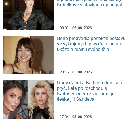
Kubelkové v plavkách úplně paf
09:01 06. 08. 2026
Boho předvedla perfektní postavu
ve vykrojených plavkách, potom
ukázala realitu svého těla
20:15 05. 08. 2026
Rudý ďábel a Barbie rodeo jsou
pryč. Lela po rozchodu s
Karlosem mění život i image,
tleská jí i Sandeva
17:34 05. 08. 2026