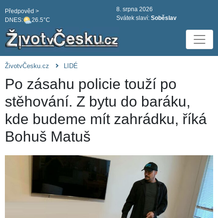
8. srpna 2026
Předpověd >
Svátek slaví:
Soběslav
DNES:
26.5°C
ŽivotvČesku.cz
LIDÉ
Po zásahu policie touží po
stěhování. Z bytu do baráku,
kde budeme mít zahrádku, říká
Bohuš Matuš