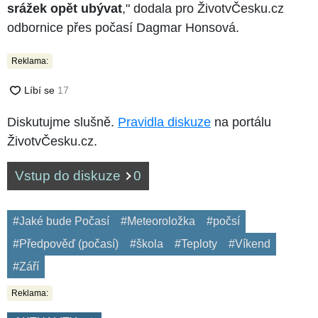
srážek opět ubývat
," dodala pro ŽivotvČesku.cz
odbornice přes počasí Dagmar Honsová.
Reklama:
Diskutujme slušně.
Pravidla diskuze
na portálu
ŽivotvČesku.cz.
Vstup do diskuze
0
#Jaké bude Počasí
#Meteoroložka
#počsí
#Předpověď (počasí)
#škola
#Teploty
#Víkend
#Září
Reklama: