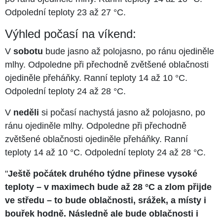
Odpolední teploty 23 až 27 °C.
Výhled počasí na víkend:
V
sobotu
bude jasno až polojasno, po ránu ojediněle
mlhy. Odpoledne při přechodně zvětšené oblačnosti
ojediněle přeháňky. Ranní teploty 14 až 10 °C.
Odpolední teploty 24 až 28 °C.
V
neděli
si počasí nachystá jasno až polojasno, po
ránu ojediněle mlhy. Odpoledne při přechodně
zvětšené oblačnosti ojediněle přeháňky. Ranní
teploty 14 až 10 °C. Odpolední teploty 24 až 28 °C.
"
Ještě počátek druhého týdne přinese vysoké
teploty – v maximech bude až 28 °C a zlom přijde
ve středu – to bude oblačnosti, srážek, a místy i
bouřek hodně. Následně ale bude oblačnosti i