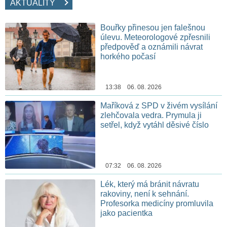
AKTUALITY
Bouřky přinesou jen falešnou
úlevu. Meteorologové zpřesnili
předpověď a oznámili návrat
horkého počasí
13:38 06. 08. 2026
Maříková z SPD v živém vysílání
zlehčovala vedra. Prymula ji
setřel, když vytáhl děsivé číslo
07:32 06. 08. 2026
Lék, který má bránit návratu
rakoviny, není k sehnání.
Profesorka medicíny promluvila
jako pacientka