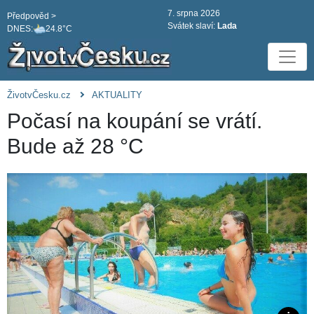
7. srpna 2026
Předpověd >
Svátek slaví:
Lada
DNES:
24.8°C
ŽivotvČesku.cz
AKTUALITY
Počasí na koupání se vrátí.
Bude až 28 °C