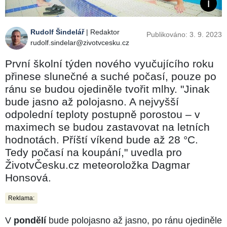
Rudolf Šindelář
| Redaktor
Publikováno: 3. 9. 2023
rudolf.sindelar@zivotvcesku.cz
První školní týden nového vyučujícího roku
přinese slunečné a suché počasí, pouze po
ránu se budou ojediněle tvořit mlhy. "Jinak
bude jasno až polojasno. A nejvyšší
odpolední teploty postupně porostou – v
maximech se budou zastavovat na letních
hodnotách. Příští víkend bude až 28 °C.
Tedy počasí na koupání," uvedla pro
ŽivotvČesku.cz meteoroložka Dagmar
Honsová.
Reklama:
V
pondělí
bude polojasno až jasno, po ránu ojediněle