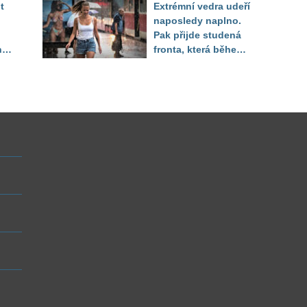
t
Extrémní vedra udeří
setřel
naposledy naplno.
Pak přijde studená
ny
fronta, která během
několika hodin otočí
počasí