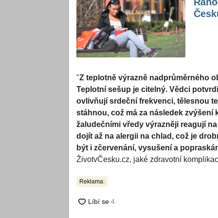
Ráno 
Česk
"
Z teplotně výrazně nadprůměrného o
Teplotní sešup je citelný. Vědci potvrd
ovlivňují srdeční frekvenci, tělesnou t
stáhnou, což má za následek zvýšení kre
žaludečními vředy výrazněji reagují na
dojít až na alergii na chlad, což je d
být i zčervenání, vysušení a popraská
ŽivotvČesku.cz, jaké zdravotní komplikac
Reklama: