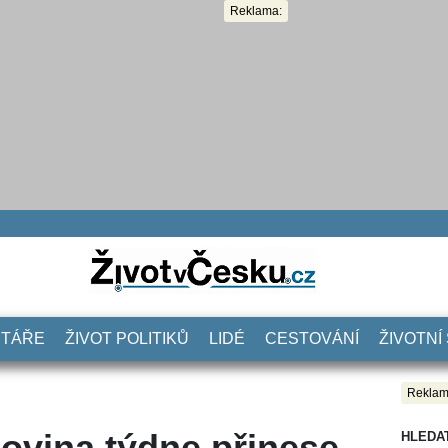
Reklama:
NTÁŘE
ŽIVOT POLITIKŮ
LIDÉ
CESTOVÁNÍ
ŽIVOTNÍ
Reklam
lovina týdne přinese
HLEDA