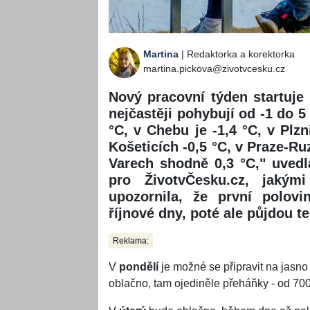
Martina
| Redaktorka a korektorka
martina.pickova@zivotvcesku.cz
Nový pracovní týden startuje
nejčastěji pohybují od -1 do 5
°C, v Chebu je -1,4 °C, v Plzn
Košeticích -0,5 °C, v Praze-Ru
Varech shodně 0,3 °C," uved
pro ŽivotvČesku.cz, jakým
upozornila, že první polovi
říjnové dny, poté ale půjdou t
Reklama:
V
pondělí
je možné se připravit na jasn
oblačno, tam ojediněle přeháňky - od 700