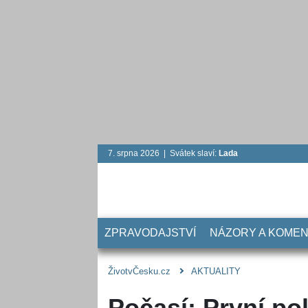
7. srpna 2026 | Svátek slaví:
Lada
ZPRAVODAJSTVÍ
NÁZORY A KOME
ŽivotvČesku.cz
AKTUALITY
Počasí: První po