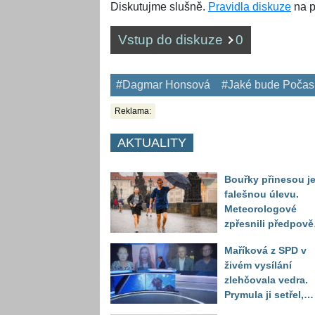
Diskutujme slušně.
Pravidla diskuze
na p
Vstup do diskuze
0
#Dagmar Honsová
#Jaké bude Počas
Reklama:
AKTUALITY
Bouřky přinesou j
falešnou úlevu.
Meteorologové
zpřesnili předpov
a oznámili návrat
Maříková z SPD v
horkého počasí
živém vysílání
zlehčovala vedra.
Prymula ji setřel,
když vytáhl děsivé