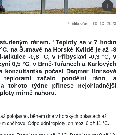
Publikováno: 16. 10. 2023
 studeným ránem. "Teploty se v 7 hodin
 °C, na Šumavě na Horské Kvildě je až -8
i-Mikulce -0,8 °C, v Přibyslavi -0,3 °C, v
zyni 0,5 °C, v Brně-Tuřanech a Karlových
la konzultantka počasí Dagmar Honsová
i teplotami začalo pondělní ráno, a
na tohoto týdne přinese nejchladnější
eploty mírně nahoru.
o až polojasno, během dne v horských oblastech až
 m sněhové. Odpolední teploty jen mezi 6 až 11 °C.