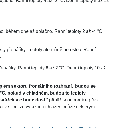
asno. Ranní teploty 4 až -2 °C. Denní teploty 8 až 12
o, během dne až oblačno. Ranní teploty 2 až -4 °C.
ty přeháňky. Teploty ale mírně porostou. Ranní
C.
eháňky. Ranní teploty 6 až 2 °C. Denní teploty 10 až
plém sektoru frontálního rozhraní, budou se
 °C, pokud v chladném, budou to teploty
 srážek ale bude dost
," přiblížila odbornice přes
u.cz s tím, že výrazné ochlazení může některým