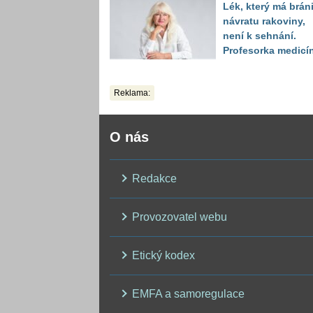
Lék, který má bráni
číslo
návratu rakoviny,
není k sehnání.
Profesorka medicí
promluvila jako
pacientka
Reklama:
O nás
Redakce
Provozovatel webu
Etický kodex
EMFA a samoregulace