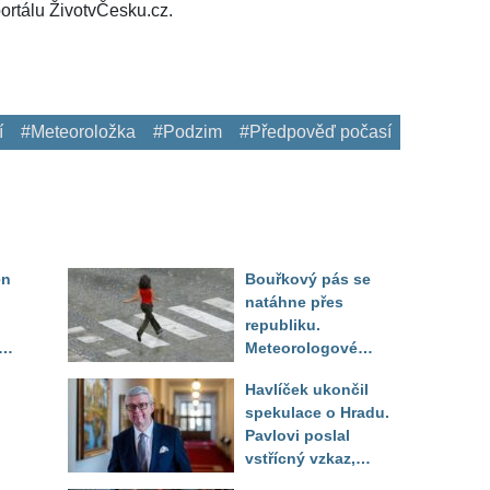
ortálu ŽivotvČesku.cz.
í
#Meteoroložka
#Podzim
#Předpověď počasí
en
Bouřkový pás se
natáhne přes
republiku.
ěď
Meteorologové
zpřesnili lokality pod
Havlíček ukončil
výstrahou, kde hrozí
spekulace o Hradu.
kroupy a prudký vítr
Pavlovi poslal
vstřícný vzkaz,
Decroix pak tvrdě