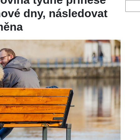
Vyhled
jnové dny, následovat
měna