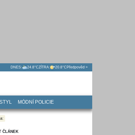
DNES:
24.8°C
ZÍTRA:
20.8°C
Předpověd >
 STYL
MÓDNÍ POLICIE
a:
T ČLÁNEK