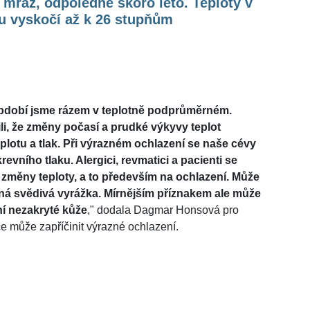
mráz, odpoledne skoro léto. Teploty v
u vyskočí až k 26 stupňům
bdobí jsme rázem v teplotně podprůměrném.
ili, že změny počasí a prudké výkyvy teplot
eplotu a tlak. Při výrazném ochlazení se naše cévy
vního tlaku. Alergici, revmatici a pacienti se
 změny teploty, a to především na ochlazení. Může
robná svědivá vyrážka. Mírnějším příznakem ale může
ní nezakryté kůže
," dodala Dagmar Honsová pro
e může zapříčinit výrazné ochlazení.