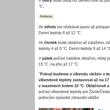
V
úterý
bude oblačno, během dne až poloj
°C.
Reklama:
Ve
středu
lze očekávat jasno až polojasn
Denní teploty 8 až 12 °C.
Ve
čtvrtek
bude oblačno až zataženo, mís
teploty 4 až 0 °C. Denní teploty 9 až 14 °
V
pátek
počasí nabídne oblačno, místy př
15 °C, na jihu až 17 °C.
"
Pokud budeme o víkendu »ležet« v te
víkendové teploty zastavovat až na 17
v maximech kolem 10 °C. Oblačnosti a
počasí víkendové teploty pro ŽivotvČesk
jedincům způsobit zdravotní obtíže.