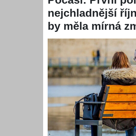
nejchladnější ří
by měla mírná z