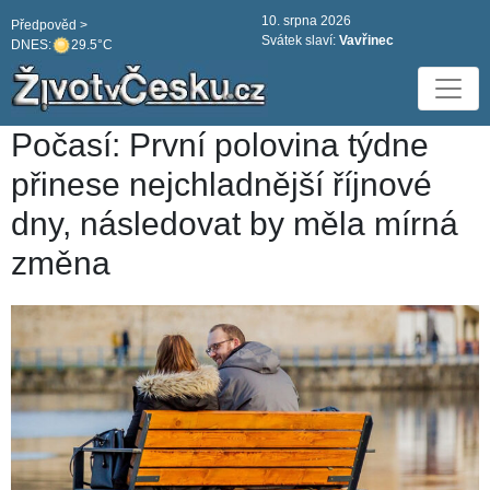
10. srpna 2026
Předpověd >
Svátek slaví:
Vavřinec
DNES:
29.5°C
Počasí: První polovina týdne
přinese nejchladnější říjnové
dny, následovat by měla mírná
změna