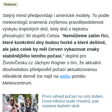
Reklama:
Stejný trend předpovídají i americké modely. To podle
meteorologů znamená zvýšenou pravděpodobnost
výskytu tropických dnů, tedy dnů s teplotou
přesahující 30 stupňů Celsia. "
Nemůžeme zatím říci,
které konkrétní dny budou horké a které deštivé,
ale jako celek by měl červen vykazovat znaky
stabilnějšího letního počasí
," doplnil pro
ŽivotvČesku.cz Jáchym Rogner s tím, že aktuální
dlouhodobou předpověď počasí aktualizovanou
několikrát denně lze najít na
webu
portálu
Meteocentrum.
První výhled počasí na celý duben.
Úvod měsíce bude chladný, pak
nastane teplotní skok