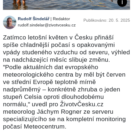
Rudolf Šindelář
| Redaktor
Publikováno: 20. 5. 2025
rudolf.sindelar@zivotvcesku.cz
Zatímco letošní květen v Česku přináší
spíše chladnější počasí s opakovanými
vpády studeného vzduchu od severu, výhled
na nadcházející měsíc slibuje změnu.
"Podle aktuálních dat evropského
meteorologického centra by měl být červen
ve střední Evropě teplotně mírně
nadprůměrný –⁠⁠⁠⁠⁠⁠ konkrétně zhruba o jeden
stupeň Celsia oproti dlouhodobému
normálu," uvedl pro ŽivotvČesku.cz
meteorolog Jáchym Rogner ze serveru
specializujícího se na kompletní monitoring
počasí Meteocentrum.