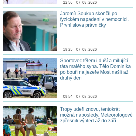
22:56 07. 08. 2026
Jaromír Soukup skončil po
fyzickém napadení v nemocnici.
První slova právničky
19:25 07. 08. 2026
Sportovec tělem i duší a milující
táta malého syna. Tělo Dominika
po bouři na jezeře Most našli až
druhý den
09:54 07. 08. 2026
Tropy udeří znovu, tentokrát
možná naposledy. Meteorologové
zpřesnili výhled až do září