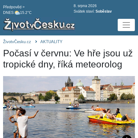
8. srpna 2026
Předpověd >
Svátek slaví:
Soběslav
DNES:
15.2°C
ŽivotvČesku.cz
AKTUALITY
Počasí v červnu: Ve hře jsou už
tropické dny, říká meteorolog