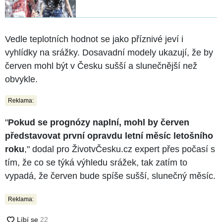
Vedle teplotních hodnot se jako příznivé jeví i
vyhlídky na srážky. Dosavadní modely ukazují, že by
červen mohl být v Česku sušší a slunečnější než
obvykle.
Reklama:
"
Pokud se prognózy naplní, mohl by červen
představovat první opravdu letní měsíc letošního
roku
," dodal pro ŽivotvČesku.cz expert přes počasí s
tím, že co se týká výhledu srážek, tak zatím to
vypadá, že červen bude spíše sušší, slunečný měsíc.
Reklama: