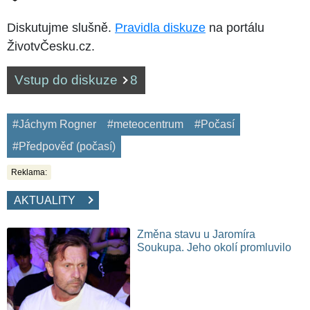
Diskutujme slušně.
Pravidla diskuze
na portálu
ŽivotvČesku.cz.
Vstup do diskuze
8
#Jáchym Rogner
#meteocentrum
#Počasí
#Předpověď (počasí)
Reklama:
AKTUALITY
Změna stavu u Jaromíra
Soukupa. Jeho okolí promluvilo