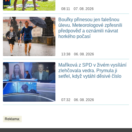
08:11 07. 08. 2026
Bouřky přinesou jen falešnou
úlevu. Meteorologové zpřesnili
předpověď a oznámili návrat
horkého počasí
13:38 06. 08. 2026
Maříková z SPD v živém vysílání
zlehčovala vedra. Prymula ji
setřel, když vytáhl děsivé číslo
07:32 06. 08. 2026
Reklama: