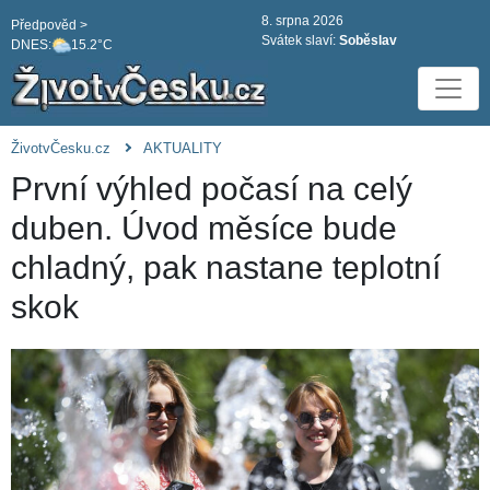
8. srpna 2026
Předpověd >
Svátek slaví:
Soběslav
DNES:
15.2°C
ŽivotvČesku.cz
AKTUALITY
První výhled počasí na celý
duben. Úvod měsíce bude
chladný, pak nastane teplotní
skok