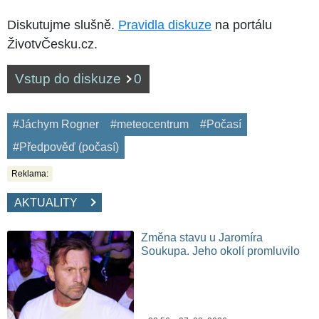
Diskutujme slušně.
Pravidla diskuze
na portálu
ŽivotvČesku.cz.
Vstup do diskuze
0
#Jáchym Rogner
#meteocentrum
#Počasí
#Předpověď (počasí)
Reklama:
AKTUALITY
Změna stavu u Jaromíra
Soukupa. Jeho okolí promluvilo