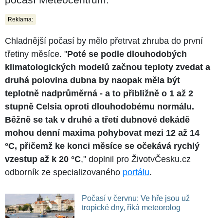
Reklama:
Chladnější počasí by mělo přetrvat zhruba do první
třetiny měsíce. "
Poté se podle dlouhodobých
klimatologických modelů začnou teploty zvedat a
druhá polovina dubna by naopak měla být
teplotně nadprůměrná - a to přibližně o 1 až 2
stupně Celsia oproti dlouhodobému normálu.
Běžně se tak v druhé a třetí dubnové dekádě
mohou denní maxima pohybovat mezi 12 až 14
°C, přičemž ke konci měsíce se očekává rychlý
vzestup až k 20 °C
," doplnil pro ŽivotvČesku.cz
odborník ze specializovaného
portálu
.
Počasí v červnu: Ve hře jsou už
tropické dny, říká meteorolog