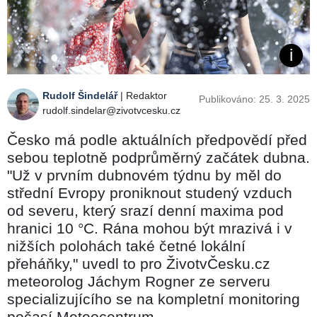
Rudolf Šindelář
| Redaktor
Publikováno: 25. 3. 2025
rudolf.sindelar@zivotvcesku.cz
Česko má podle aktuálních předpovědí před
sebou teplotně podprůměrný začátek dubna.
"Už v prvním dubnovém týdnu by měl do
střední Evropy proniknout studený vzduch
od severu, který srazí denní maxima pod
hranici 10 °C. Rána mohou být mrazivá i v
nižších polohách také četné lokální
přeháňky," uvedl to pro ŽivotvČesku.cz
meteorolog Jáchym Rogner ze serveru
specializujícího se na kompletní monitoring
počasí Meteocentrum.