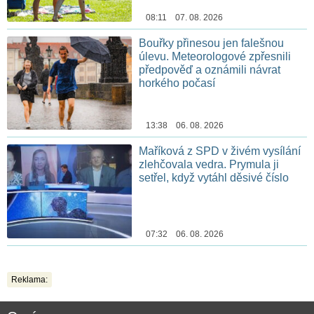
08:11 07. 08. 2026
Bouřky přinesou jen falešnou
úlevu. Meteorologové zpřesnili
předpověď a oznámili návrat
horkého počasí
13:38 06. 08. 2026
Maříková z SPD v živém vysílání
zlehčovala vedra. Prymula ji
setřel, když vytáhl děsivé číslo
07:32 06. 08. 2026
Reklama: