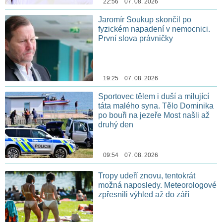
22:56 07. 08. 2026
Jaromír Soukup skončil po
fyzickém napadení v nemocnici.
První slova právničky
19:25 07. 08. 2026
Sportovec tělem i duší a milující
táta malého syna. Tělo Dominika
po bouři na jezeře Most našli až
druhý den
09:54 07. 08. 2026
Tropy udeří znovu, tentokrát
možná naposledy. Meteorologové
zpřesnili výhled až do září