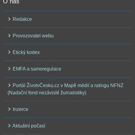
O nás
Redakce
Provozovatel webu
Etický kodex
EMFA a samoregulace
Portál ŽivotvČesku.cz v Mapě médií a ratingu NFNZ
(Nadační fond nezávislé žurnalistiky)
Inzerce
Aktuální počasí