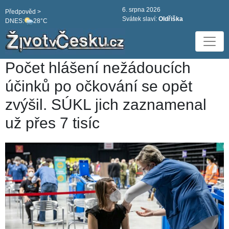
6. srpna 2026
Předpověd >
Svátek slaví:
Oldřiška
DNES:
28°C
Počet hlášení nežádoucích
účinků po očkování se opět
zvýšil. SÚKL jich zaznamenal
už přes 7 tisíc