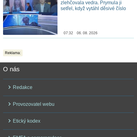
zlehčovala vedra. Prymula ji
setřel, když vytáhl děsivé číslo
07:32 06. 08. 2026
Reklama:
O nás
Redakce
Provozovatel webu
Etický kodex