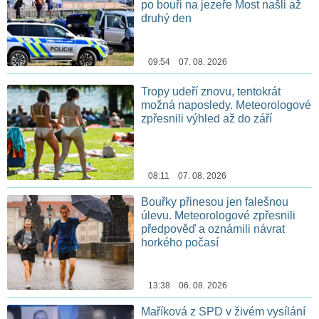
po bouři na jezeře Most našli až
druhý den
09:54 07. 08. 2026
Tropy udeří znovu, tentokrát
možná naposledy. Meteorologové
zpřesnili výhled až do září
08:11 07. 08. 2026
Bouřky přinesou jen falešnou
úlevu. Meteorologové zpřesnili
předpověď a oznámili návrat
horkého počasí
13:38 06. 08. 2026
Maříková z SPD v živém vysílání