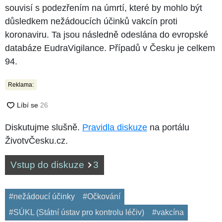
souvisí s podezřením na úmrtí, které by mohlo být
důsledkem nežádoucích účinků vakcín proti
koronaviru. Ta jsou následně odeslána do evropské
databáze EudraVigilance. Případů v Česku je celkem
94.
Reklama:
Diskutujme slušně.
Pravidla diskuze
na portálu
ŽivotvČesku.cz.
Vstup do diskuze
3
#nežádoucí účinky
#Očkování
#SÚKL (Státní ústav pro kontrolu léčiv)
#vakcína