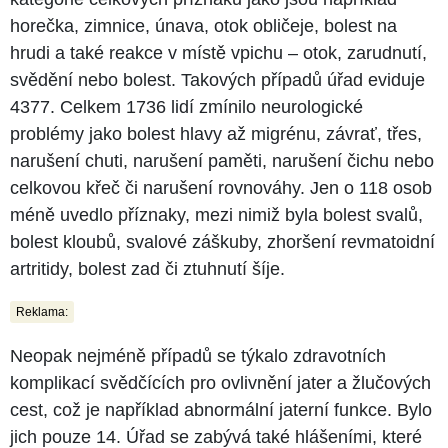
horečka, zimnice, únava, otok obličeje, bolest na
hrudi a také reakce v místě vpichu – otok, zarudnutí,
svědění nebo bolest. Takových případů úřad eviduje
4377. Celkem 1736 lidí zmínilo neurologické
problémy jako bolest hlavy až migrénu, závrať, třes,
narušení chuti, narušení paměti, narušení čichu nebo
celkovou křeč či narušení rovnováhy. Jen o 118 osob
méně uvedlo příznaky, mezi nimiž byla bolest svalů,
bolest kloubů, svalové záškuby, zhoršení revmatoidní
artritidy, bolest zad či ztuhnutí šíje.
Reklama:
Neopak nejméně případů se týkalo zdravotních
komplikací svědčících pro ovlivnění jater a žlučových
cest, což je například abnormální jaterní funkce. Bylo
jich pouze 14. Úřad se zabývá také hlášeními, které