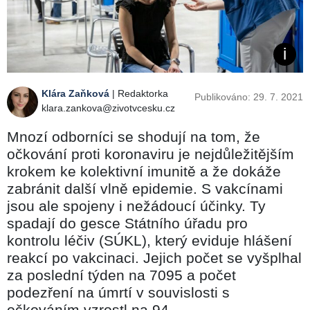
Klára Zaňková
| Redaktorka
Publikováno: 29. 7. 2021
klara.zankova@zivotvcesku.cz
Mnozí odborníci se shodují na tom, že
očkování proti koronaviru je nejdůležitějším
krokem ke kolektivní imunitě a že dokáže
zabránit další vlně epidemie. S vakcínami
jsou ale spojeny i nežádoucí účinky. Ty
spadají do gesce Státního úřadu pro
kontrolu léčiv (SÚKL), který eviduje hlášení
reakcí po vakcinaci. Jejich počet se vyšplhal
za poslední týden na 7095 a počet
podezření na úmrtí v souvislosti s
očkováním vzrostl na 94.