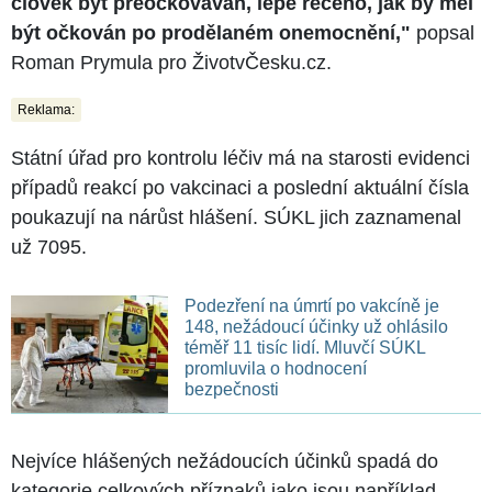
člověk být přeočkováván, lépe řečeno, jak by měl
být očkován po prodělaném onemocnění,"
popsal
Roman Prymula pro ŽivotvČesku.cz.
Reklama:
Státní úřad pro kontrolu léčiv má na starosti evidenci
případů reakcí po vakcinaci a poslední aktuální čísla
poukazují na nárůst hlášení. SÚKL jich zaznamenal
už 7095.
Podezření na úmrtí po vakcíně je
148, nežádoucí účinky už ohlásilo
téměř 11 tisíc lidí. Mluvčí SÚKL
promluvila o hodnocení
bezpečnosti
Nejvíce hlášených nežádoucích účinků spadá do
kategorie celkových příznaků jako jsou například