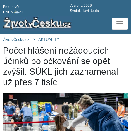
7. srpna 2026
Předpověd >
Svátek slaví:
Lada
DNES:
21°C
ŽivotvČesku.cz
AKTUALITY
Počet hlášení nežádoucích
účinků po očkování se opět
zvýšil. SÚKL jich zaznamenal
už přes 7 tisíc