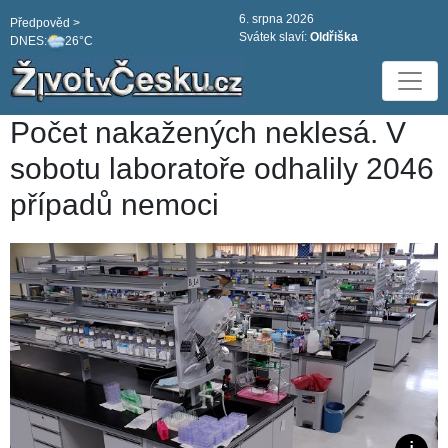
6. srpna 2026
Předpověd >
Svátek slaví:
Oldřiška
DNES:
26°C
Počet nakažených neklesá. V
sobotu laboratoře odhalily 2046
případů nemoci