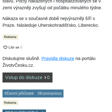
stavu. Počty nakažených i hospitalizovaných se v
zemi výrazněji zvyšují od počátku minulého týdne.
Nákaza se v současné době nejvýrazněji šíří v
Praze. Následuje Uherskohradišťsko, Liberecko.
Reklama:
Diskutujme slušně.
Pravidla diskuze
na portálu
ŽivotvČesku.cz.
Vstup do diskuze
0
#Denní přírůstek
#Koronavirus
Reklama: