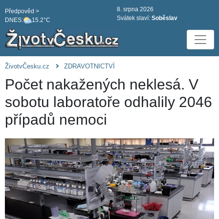
8. srpna 2026
Předpověd >
Svátek slaví:
Soběslav
DNES:
15.2°C
ŽivotvČesku.cz
ZDRAVOTNICTVÍ
Počet nakažených neklesá. V
sobotu laboratoře odhalily 2046
případů nemoci