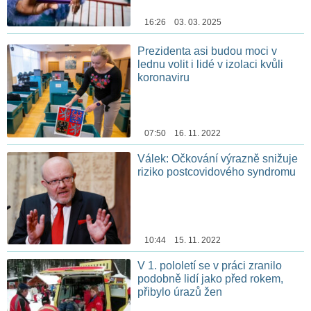
16:26 03. 03. 2025
Prezidenta asi budou moci v
lednu volit i lidé v izolaci kvůli
koronaviru
07:50 16. 11. 2022
Válek: Očkování výrazně snižuje
riziko postcovidového syndromu
10:44 15. 11. 2022
V 1. pololetí se v práci zranilo
podobně lidí jako před rokem,
přibylo úrazů žen