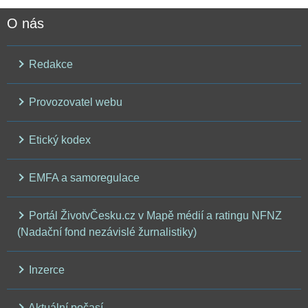
O nás
Redakce
Provozovatel webu
Etický kodex
EMFA a samoregulace
Portál ŽivotvČesku.cz v Mapě médií a ratingu NFNZ
(Nadační fond nezávislé žurnalistiky)
Inzerce
Aktuální počasí