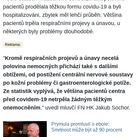
pacientů prodělala těžkou formu covidu-19 a byli
hospitalizováni, zbytek měl lehčí průběh. Většina
pacientů trpěla respiračními projevy a únavou, u
některých byly problémy dlouhodobé.
Reklama:
"
Kromě respiračních projevů a únavy necelá
polovina nemocných přichází také s dalšími
obtížemi, od postižení centrální nervové soustavy
po kožní problémy či gastroenterologické potíže.
Ze statistik vyplývá, že většina pacientů centra
před covidem-19 netrpěla žádným těžkým
onemocněním
," uvedl mluvčí FN HK Jakub Sochor.
Prymula promluvil o ebole:
Smrtnost může být až 90 procent