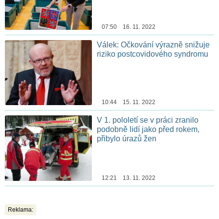
07:50 16. 11. 2022
Válek: Očkování výrazně snižuje
riziko postcovidového syndromu
10:44 15. 11. 2022
V 1. pololetí se v práci zranilo
podobně lidí jako před rokem,
přibylo úrazů žen
12:21 13. 11. 2022
Reklama: