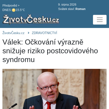
9. srpna 2026
Předpověd >
Svátek slaví:
Roman
DNES:
15.5°C
ŽivotvČesku.cz
ZDRAVOTNICTVÍ
Válek: Očkování výrazně
snižuje riziko postcovidového
syndromu