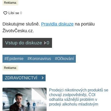
Reklama:
Diskutujme slušně.
Pravidla diskuze
na portálu
ŽivotvČesku.cz.
Vstup do diskuze
0
#Epidemie
#Koronavirus
#Očkování
Reklama:
ZDRAVOTNICTVÍ
Prodejci nikotinových produktů se
chovají zodpovědněji, ČOI
odhalila vážnější problém v
prodeji alkoholu mladistvým