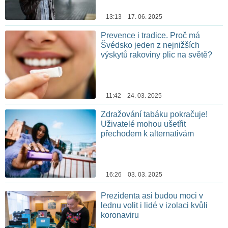
13:13 17. 06. 2025
Prevence i tradice. Proč má
Švédsko jeden z nejnižších
výskytů rakoviny plic na světě?
11:42 24. 03. 2025
Zdražování tabáku pokračuje!
Uživatelé mohou ušetřit
přechodem k alternativám
16:26 03. 03. 2025
Prezidenta asi budou moci v
lednu volit i lidé v izolaci kvůli
koronaviru