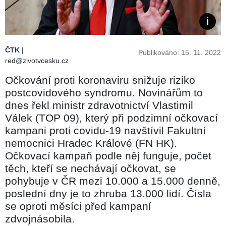
ČTK
|
Publikováno: 15. 11. 2022
red@zivotvcesku.cz
Očkování proti koronaviru snižuje riziko
postcovidového syndromu. Novinářům to
dnes řekl ministr zdravotnictví Vlastimil
Válek (TOP 09), který při podzimní očkovací
kampani proti covidu-19 navštívil Fakultní
nemocnici Hradec Králové (FN HK).
Očkovací kampaň podle něj funguje, počet
těch, kteří se nechávají očkovat, se
pohybuje v ČR mezi 10.000 a 15.000 denně,
poslední dny je to zhruba 13.000 lidí. Čísla
se oproti měsíci před kampaní
zdvojnásobila.