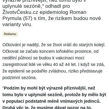
uplynulé sezóně," odhadl pro
ŽivotvČesku.cz epidemiolog Roman
Prymula (57) s tím, že rizikem budou nové
varianty viru.
Reklama:
Očkování je nadějí, že se život vrátí do starých kolejí.
Očkovat se začalo koncem loňského prosince, od
nedělní půlnoci se budou k vakcinaci moci
zaregistrovat lidé ve věku 40 až 44 let. I když se zdá,
že epidemii se podařilo zvládnou, riziko představuje
podzimní sezóna.
"
Podzim by mohl být výrazně příznivější, než
tomu bylo v uplynulé sezóně, protože by mělo být
v populaci podstatně méně vnímavých jedinců.
Druhá věc je, že musíme dávat pozor na to,