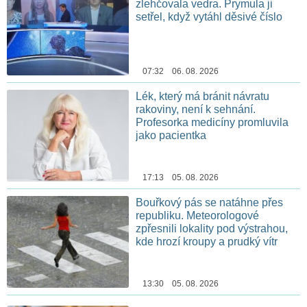
zlehčovala vedra. Prymula ji
setřel, když vytáhl děsivé číslo
07:32 06. 08. 2026
Lék, který má bránit návratu
rakoviny, není k sehnání.
Profesorka medicíny promluvila
jako pacientka
17:13 05. 08. 2026
Bouřkový pás se natáhne přes
republiku. Meteorologové
zpřesnili lokality pod výstrahou,
kde hrozí kroupy a prudký vítr
13:30 05. 08. 2026