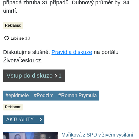
připadá zhruba 31 případů. Dubnový průměr byl 84
úmrtí.
Reklama:
Diskutujme slušně.
Pravidla diskuze
na portálu
ŽivotvČesku.cz.
Vstup do diskuze
1
#epidmeie
#Podzim
#Roman Prymula
Reklama:
AKTUALITY
Maříková z SPD v živém vysílání