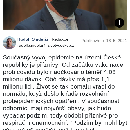
Rudolf Šindelář
| Redaktor
Publikováno: 16. 5. 2021
rudolf.sindelar@zivotvcesku.cz
Současný vývoj epidemie na území České
republiky je příznivý. Od začátku vakcinace
proti covidu bylo naočkováno téměř 4,08
milionu dávek. Obě dávky má přes 1,1
milionu lidí. Život se tak pomalu vrací do
normálu, když došlo k řadě rozvolnění
protiepidemických opatření. V současnosti
odborníci mají největší obavy, jak bude
vypadat podzim, tedy období příznivé pro
respirační onemocnění. "Podzim by mohl být
výrazně příznivější, než tomu bylo v