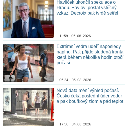
Havlíček ukončil spekulace o
Hradu. Pavlovi poslal vstřícný
vzkaz, Decroix pak tvrdě setřel
11:59 05. 08. 2026
Extrémní vedra udeří naposledy
naplno. Pak přijde studená fronta,
která během několika hodin otočí
počasí
06:24 05. 08. 2026
Nová data mění výhled počasí.
Česko čeká poslední úder veder
a pak bouřkový zlom a pád teplot
17:56 04. 08. 2026