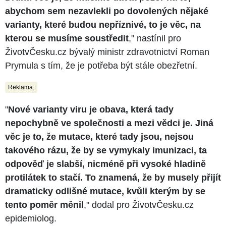
abychom sem nezavlekli po dovolených nějaké
varianty, které budou nepříznivé, to je věc, na
kterou se musíme soustředit
," nastínil pro
ŽivotvČesku.cz bývalý ministr zdravotnictví Roman
Prymula s tím, že je potřeba být stále obezřetní.
Reklama:
"
Nové varianty viru je obava, která tady
nepochybně ve společnosti a mezi vědci je. Jiná
věc je to, že mutace, které tady jsou, nejsou
takového rázu, že by se vymykaly imunizaci, ta
odpověď je slabší, nicméně při vysoké hladině
protilátek to stačí. To znamená, že by musely přijít
dramaticky odlišné mutace, kvůli kterým by se
tento poměr měnil
," dodal pro ŽivotvČesku.cz
epidemiolog.