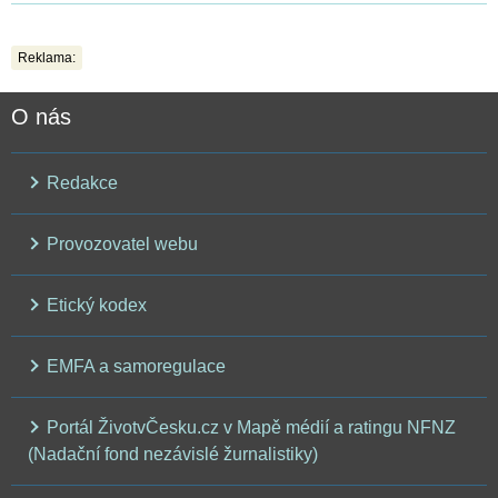
Reklama:
O nás
Redakce
Provozovatel webu
Etický kodex
EMFA a samoregulace
Portál ŽivotvČesku.cz v Mapě médií a ratingu NFNZ
(Nadační fond nezávislé žurnalistiky)