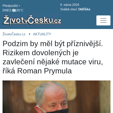
6. srpna 2026
Předpověd >
Svátek slaví:
Oldřiška
DNES:
26°C
ŽivotvČesku.cz
AKTUALITY
Podzim by měl být příznivější.
Rizikem dovolených je
zavlečení nějaké mutace viru,
říká Roman Prymula