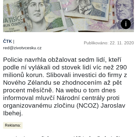
ČTK
|
Publikováno: 22. 11. 2020
red@zivotvcesku.cz
Policie navrhla obžalovat sedm lidí, kteří
podle ní vylákali od stovek lidí víc než 290
milionů korun. Slibovali investici do firmy z
Nového Zélandu se zhodnocením až pět
procent měsíčně. Na webu o tom dnes
informoval mluvčí Národní centrály proti
organizovanému zločinu (NCOZ) Jaroslav
Ibehej.
Reklama: