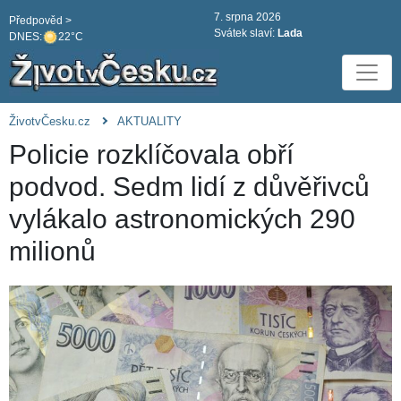
7. srpna 2026
Předpověd >
Svátek slaví:
Lada
DNES:
22°C
ŽivotvČesku.cz
AKTUALITY
Policie rozklíčovala obří
podvod. Sedm lidí z důvěřivců
vylákalo astronomických 290
milionů