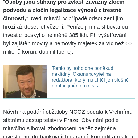
"
Osoby jsou stíhány pro zvlášť závažný zločin
podvodu a zločin legalizace výnosů z trestné
činnosti,
" uvedl mluvčí. V případě odsouzení jim
hrozí až deset let vězení. Peníze jim na slibovanou
investici poskytlo nejméně 385 lidí. Při vyšetřování
byl zajištěn movitý a nemovitý majetek za víc než 60
milionů korun, doplnil Ibehej.
Tomio byl toho dne poněkud
neklidný. Okamura vyjel na
redaktora, který mu chtěl jen slušně
doplnit jméno ministra
Návrh na podání obžaloby NCOZ podala k Vrchnímu
státnímu zastupitelství v Praze. Obvinění podle
mluvčího slibovali zhodnocení peněz zejména
investicemi do bankovních garancí, komodit a realit u