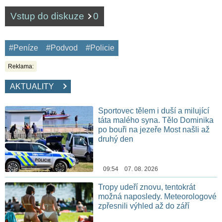
Vstup do diskuze
0
#Peníze
#Podvod
#Policie
Reklama:
AKTUALITY
Sportovec tělem i duší a milující
táta malého syna. Tělo Dominika
po bouři na jezeře Most našli až
druhý den
09:54 07. 08. 2026
Tropy udeří znovu, tentokrát
možná naposledy. Meteorologové
zpřesnili výhled až do září