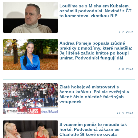
Loučíme se s Michalem Kubalem,
oznámili podvodníci. Novinář z ČT
to komentoval zkratkou RIP
7. 2. 2025
Andrea Pomeje popsala zrůdné
praktiky z množírny, které naletěla:
Její štěně začalo krátce po koupi
umírat. Podvodníci fungují dál
4. 8. 2024
Zlaté hokejové mistrovství s
černou kaňkou. Policie zveřejnila
šílené číslo ohledně falešných
vstupenek
27. 5. 2024
S vracením peněz to nebude tak
horké. Podvedená zákaznice
Charlotte Štikové se ozvala