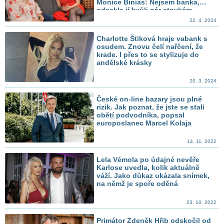
Monice Binias: Nejsem banka,
odsekla jí kvůli pár stovkám
22. 4. 2024
Charlotte Štiková hraje vabank s
osudem. Znovu čelí nařčení, že
krade. I přes to se stylizuje do
andělské krásky
20. 3. 2024
České on-line bazary jsou plné
rizik. Jak poznat, že jste se stali
obětí podvodníka, popsal
europoslanec Marcel Kolaja
14. 11. 2022
Lela Vémola po údajné nevěře
Karlose uvedla, kolik aktuálně
váží. Jako důkaz ukázala snímek,
na němž je spoře oděná
23. 10. 2022
Primátor Zdeněk Hřib odskočil od