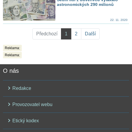
astronomických 290 milionů
22. 11. 2020
Předchozí
1
2
Další
Reklama:
Reklama:
O nás
Redakce
Provozovatel webu
Etický kodex