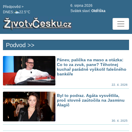
6. srpna 2026
Předpověd >
Svátek slaví:
Oldřiška
DNES:
22.5°C
Podvod >>
Pánev, palička na maso a otázka:
Co to za zvuk, pane? Těhotnej
kuchař parádně vyškolil falešného
bankéře
22. 4. 2026
Byl to podraz. Agáta vysvětlila,
proč slovně zaútočila na Jasminu
Alagič
30. 4. 2025