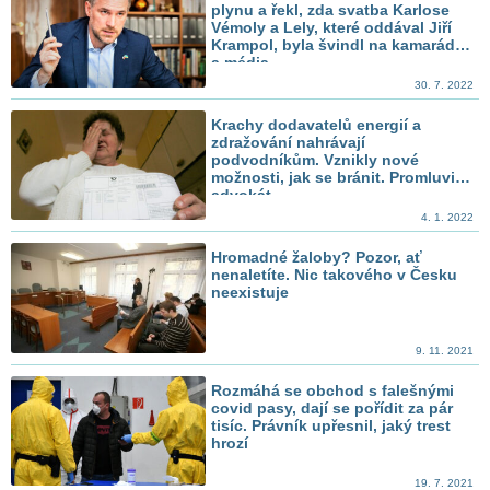
plynu a řekl, zda svatba Karlose
Vémoly a Lely, které oddával Jiří
Krampol, byla švindl na kamarády
a média
30. 7. 2022
Krachy dodavatelů energií a
zdražování nahrávají
podvodníkům. Vznikly nové
možnosti, jak se bránit. Promluvil
advokát
4. 1. 2022
Hromadné žaloby? Pozor, ať
nenaletíte. Nic takového v Česku
neexistuje
9. 11. 2021
Rozmáhá se obchod s falešnými
covid pasy, dají se pořídit za pár
tisíc. Právník upřesnil, jaký trest
hrozí
19. 7. 2021