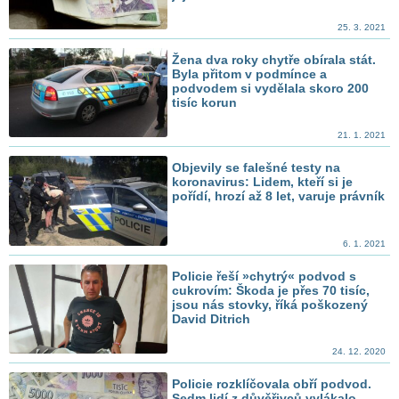
25. 3. 2021
Žena dva roky chytře obírala stát.
Byla přitom v podmínce a
podvodem si vydělala skoro 200
tisíc korun
21. 1. 2021
Objevily se falešné testy na
koronavirus: Lidem, kteří si je
pořídí, hrozí až 8 let, varuje právník
6. 1. 2021
Policie řeší »chytrý« podvod s
cukrovím: Škoda je přes 70 tisíc,
jsou nás stovky, říká poškozený
David Ditrich
24. 12. 2020
Policie rozklíčovala obří podvod.
Sedm lidí z důvěřivců vylákalo