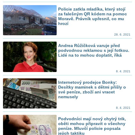
Policie zatkla mladíka, který stojí
za falešným QR kódem na pomoc
Moravě. Právník upřesnil, co mu
hrozí
28. 6. 2021
Andrea Růžičková varuje před
podvodnou reklamou s její fotkou.
Lidé na to mohou doplatit, říká
8. 4. 2021
Internetový prodejce Bonky:
Desítky maminek s dětmi přišly o
své peníze, zboží ani vracet
nemusely
8. 4. 2021
Podvodníci mají nový chytrý trik,
oběti mohou připravit o všechny
peníze. Mluvčí policie popsala
jejich taktiku