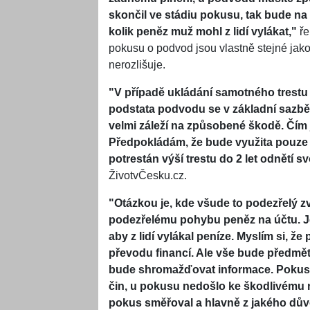
skončil ve stádiu pokusu, tak bude na 
kolik peněz muž mohl z lidí
vylákat
,"
ře
pokusu o podvod jsou vlastně stejné jak
nerozlišuje.
"V případě ukládání samotného trestu
podstata podvodu se v základní sazbě u
velmi záleží na způsobené škodě. Čím j
Předpokládám, že bude využita pouze 
potrestán výší trestu do 2 let odnětí s
ŽivotvČesku.cz.
"Otázkou je, kde všude to podezřelý zv
podezřelému pohybu peněz na účtu. J
aby z lidí vylákal peníze. Myslím si, ž
převodu financí. Ale vše bude předměte
bude shromažďovat informace. Pokus
čin, u pokusu nedošlo ke škodlivému 
pokus směřoval a hlavně z jakého dův