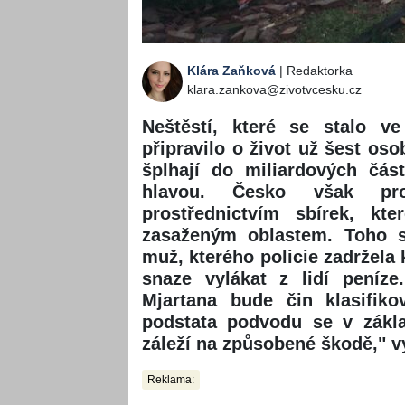
Klára Zaňková
| Redaktorka
klara.zankova@zivotvcesku.cz
Neštěstí, které se stalo ve
připravilo o život už šest oso
šplhají do miliardových čá
hlavou. Česko však prok
prostřednictvím sbírek, k
zasaženým oblastem. Toho se
muž, kterého policie zadržela 
snaze vylákat z lidí peníz
Mjartana bude čin klasifik
podstata podvodu se v zákla
záleží na způsobené škodě," vy
Reklama: