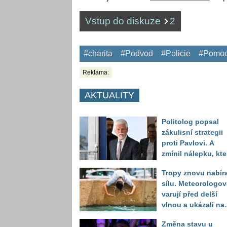
Vstup do diskuze
2
#charita
#Podvod
#Policie
#Pomo
Reklama:
AKTUALITY
Politolog popsal
zákulisní strategii
proti Pavlovi. A
zmínil nálepku, kte
mu má záměrně př
Tropy znovu nabíra
volbou uškodit
sílu. Meteorologov
varují před delší
vlnou a ukázali na
místa, kde situace
Změna stavu u
bude nejhorší