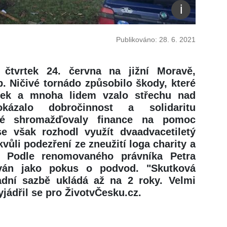
Publikováno: 28. 6. 2021
 čtvrtek 24. června na jižní Moravě,
b. Ničivé tornádo způsobilo škody, které
stek a mnoha lidem vzalo střechu nad
ázalo dobročinnost a solidaritu
teré shromažďovaly finance na pomoc
 však rozhodl využít dvaadvacetiletý
kvůli podezření ze zneužití loga charity a
e. Podle renomovaného právníka Petra
ován jako pokus o podvod. "Skutková
dní sazbě ukládá až na 2 roky. Velmi
jádřil se pro ŽivotvČesku.cz.