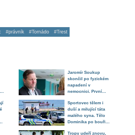
c
#právník
#Tornádo
#Trest
Jaromír Soukup
skončil po fyzickém
napadení v
rá
nemocnici. První
ed
slova právničky
jí
Sportovec tělem i
é
duší a milující táta
malého syna. Tělo
Dominika po bouři
na jezeře Most našli
Tropy udeří znovu,
až druhý den