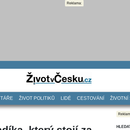
Reklama:
NTÁŘE
ŽIVOT POLITIKŮ
LIDÉ
CESTOVÁNÍ
ŽIVOTNÍ
Reklam
díka, který stojí za
HLEDA