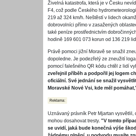
Živelná katastrofa, která je v Česku neví
F4, což podle Českého hydrometeorologic
219 až 324 km/h. Neštěstí v lidech okamži
dobrovolníci přímo v zasažených oblaste
také peníze prostřednictvím dobročinných
hodině 169 601 073 korun od 136 219 lid
Právě pomoci jižní Moravě se snažil zneu
dopoledne. Je podezřelý ze zneužití loga 
pomocí falešného QR kódu chtěl z lidí vy
zveřejnil příběh a podpořil jej logem c
oficiální. Své jednání se snažil vysvětl
Moravské Nové Vsi, kde měl pomáhat,
Reklama:
Uznávaný právník Petr Mjartan vysvětlil,
mohou dosahovat tresty.
"V tomto přípa
se uvidí, jaká bude konečná výše ško
žádnému plnění, u podvodu musíte způs