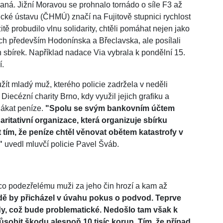
daná. Jižní Moravou se prohnalo tornádo o síle F3 až
ké ústavu (ČHMÚ) značí na Fujitově stupnici rychlost
tě probudilo vlnu solidarity, chtěli pomáhat nejen jako
ch především Hodonínska a Břeclavska, ale posílali
 sbírek. Například nadace Via vybrala k pondělní 15.
í.
žít mladý muž, kterého policie zadržela v neděli
Diecézní charity Brno, kdy využil jejich grafiku a
lákat peníze.
"Spolu se svým bankovním účtem
haritativní organizace, která organizuje sbírku
it tím, že peníze chtěl věnovat obětem katastrofy v
"
uvedl mluvčí policie Pavel Šváb.
 co podezřelému muži za jeho čin hrozí a kam až
dě by přicházel v úvahu pokus o podvod. Teprve
dy, což bude problematické. Nedošlo tam však k
obit škodu alespoň 10 tisíc korun. Tím, že případ