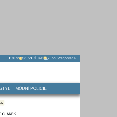
DNES:
25.5°C
ZÍTRA:
23.5°C
Předpověd >
 STYL
MÓDNÍ POLICIE
a:
T ČLÁNEK