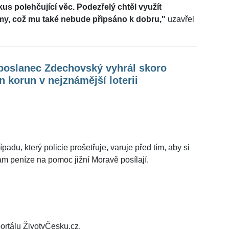
us polehčující věc. Podezřelý chtěl využít
omy, což mu také nebude připsáno k dobru,"
uzavřel
poslanec Zdechovský vyhrál skoro
n korun v nejznámější loterii
du, který policie prošetřuje, varuje před tím, aby si
am peníze na pomoc jižní Moravě posílají.
ortálu ŽivotvČesku.cz.