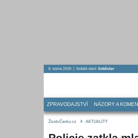
8. srpna 2026 | Svátek slaví:
Soběslav
ZPRAVODAJSTVÍ
NÁZORY A KOME
ŽivotvČesku.cz
AKTUALITY
Policie zatkla mla