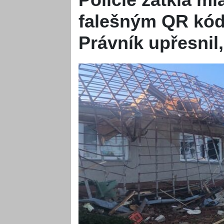
falešným QR kó
Právník upřesnil