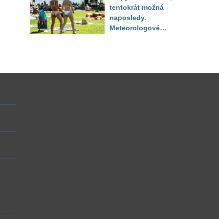
tentokrát možná
naposledy.
Meteorologové
zpřesnili výhled až
do září