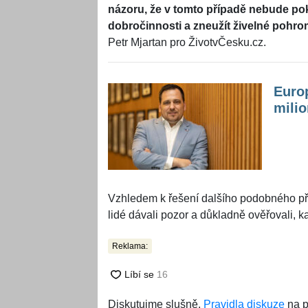
názoru, že v tomto případě nebude pok
dobročinnosti a zneužít živelné pohr
Petr Mjartan pro ŽivotvČesku.cz.
Euro
milio
Vzhledem k řešení dalšího podobného přípa
lidé dávali pozor a důkladně ověřovali, k
Reklama:
Diskutujme slušně.
Pravidla diskuze
na p