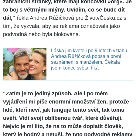
zahraniční stránky, které mají koncovku »org«. Je
to boj s větrnými mlýny. Uvidím, co se bude dít
dál,"
řekla Andrea Růžičková pro ŽivotvČesku.cz s
tím, že vyzvala, aby se reklama označovala jako
podvodná nebo byla blokována.
Láska jim kvete i po 9 letech vztahu.
Andrea Růžičková popsala první
seznámení s manželem. Čekala
jsem konec světa, říká
"Zatím je to jediný způsob. Ale i po mém
vyjádření mi píše enormní množství žen, protože
lidé, kteří neví, jak funguje tento svět, tak tomu
uvěří. Vidí svoji oblíbenou tvář, které důvěřují.
Nejvíc je mi líto, že na to může doplatit člověk,
který je hodný a netuší, že tyto podvodné reklamy