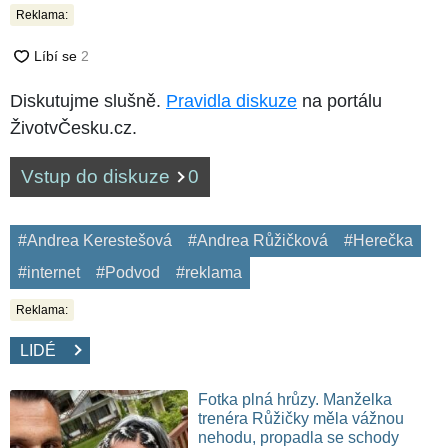
Reklama:
Diskutujme slušně.
Pravidla diskuze
na portálu
ŽivotvČesku.cz.
Vstup do diskuze
0
#Andrea Kerestešová
#Andrea Růžičková
#Herečka
#internet
#Podvod
#reklama
Reklama:
LIDÉ
Fotka plná hrůzy. Manželka
trenéra Růžičky měla vážnou
nehodu, propadla se schody