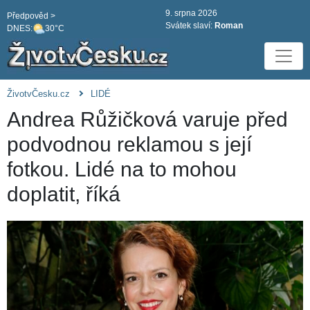
9. srpna 2026
Předpověd >
Svátek slaví:
Roman
DNES:
30°C
ŽivotvČesku.cz
LIDÉ
Andrea Růžičková varuje před
podvodnou reklamou s její
fotkou. Lidé na to mohou
doplatit, říká