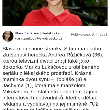
Klára Zaňková
| Redaktorka
Publikováno: 8. 4. 2021
klara.zankova@zivotvcesku.cz
Sláva má i stinné stránky. S tím má osobní
zkušenost herečka Andrea Růžičková (36),
kterou televizní diváci znají také jako
doktorku Mariku Lukáčovou z oblíbeného
seriálu z lékařského prostředí. Krásná
maminka dvou synů – Tobiáše (3) a
Jáchyma (1), která má s manželem
Mikolášem, se stala středobodem zájmu
internetových podvodníků, kteří si dělají
reklamu a vydělávají na jejím jméně. "Už
tehdy jsem to řešila s právničkou, ale